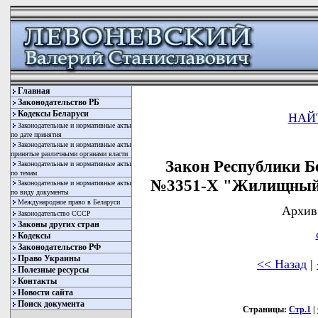
Главная
Законодательство РБ
Кодексы Беларуси
НАЙ
Законодательные и нормативные акты
по дате принятия
Законодательные и нормативные акты
принятые различными органами власти
Закон Республики Бе
Законодательные и нормативные акты
по темам
№3351-X "Жилищный к
Законодательные и нормативные акты
по виду документы
Международное право в Беларуси
Архив 
Законодательство СССР
Законы других стран
Кодексы
Законодательство РФ
Право Украины
<< Назад
|
Полезные ресурсы
Контакты
Новости сайта
Поиск документа
Страницы:
Стр.1
|