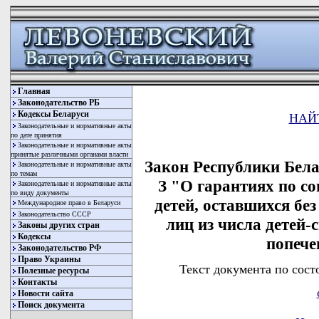
Главная
Законодательство РБ
Кодексы Беларуси
НАЙ
Законодательные и нормативные акты
по дате принятия
Законодательные и нормативные акты
принятые различными органами власти
Закон Республики Белар
Законодательные и нормативные акты
по темам
З "О гарантиях по со
Законодательные и нормативные акты
по виду документы
детей, оставшихся без
Международное право в Беларуси
Законодательство СССР
лиц из числа детей-с
Законы других стран
Кодексы
попече
Законодательство РФ
Право Украины
Текст документа по сост
Полезные ресурсы
Контакты
Новости сайта
Поиск документа