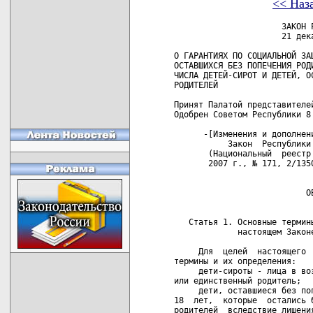
<< Наз
                      ЗАКОН РЕСПУБЛИКИ БЕЛАРУСЬ
                      21 декабря 2005 г. № 73-З

О ГАРАНТИЯХ ПО СОЦИАЛЬНОЙ ЗАЩИТЕ ДЕТЕЙ-СИРОТ, ДЕТЕЙ,
ОСТАВШИХСЯ БЕЗ ПОПЕЧЕНИЯ РОДИТЕЛЕЙ, А ТАКЖЕ ЛИЦ ИЗ
ЧИСЛА ДЕТЕЙ-СИРОТ И ДЕТЕЙ, ОСТАВШИХСЯ БЕЗ ПОПЕЧЕНИЯ
РОДИТЕЛЕЙ

Принят Палатой представителей 1 декабря 2005 года
Одобрен Советом Республики 8 декабря 2005 года

      -[Изменения и дополнения:
           Закон  Республики Беларусь от 11 июля  2007  г.  №  253-З
       (Национальный  реестр  правовых  актов  Республики  Беларусь,
       2007 г., № 171, 2/1350)]
                                  
                               ГЛАВА 1
                           ОБЩИЕ ПОЛОЖЕНИЯ
                                  
   
   Статья 1. Основные термины и их определения, применяемые в
             настоящем Законе
             
     Для  целей  настоящего  Закона применяются  следующие  основные
термины и их определения:
     дети-сироты - лица в возрасте до 18 лет, у которых  умерли  оба
или единственный родитель;
     дети, оставшиеся без попечения родителей, - лица в возрасте  до
18  лет,  которые  остались без попечения  единственного  или  обоих
родителей  вследствие лишения родителей родительских прав, отобрания
их  у  родителей без лишения родительских прав, признания  родителей
недееспособными,      ограниченно      дееспособными,      безвестно
отсутствующими,  объявления  их  умершими,  нахождения  родителей  в
розыске,   в  местах  содержания  под  стражей,  болезни  родителей,
препятствующей   выполнению  родительских  обязанностей,   отбывания
родителями  наказания в учреждениях, исполняющих  наказание  в  виде
ареста,   ограничения  свободы,  лишения  свободы,   оставления   их
родителями  в  организациях здравоохранения, согласия  родителей  на
усыновление (удочерение) детей при отказе родителей от  детей  и  их
раздельном   проживании  с  детьми,  а  также   которые   обнаружены
брошенными, и в других случаях отсутствия попечения родителей;
     лица  из  числа  детей-сирот и детей, оставшихся без  попечения
родителей,  -  лица  в возрасте от 18 до 23 лет, имевшие  к  моменту
достижения ими возраста 18 лет статус детей-сирот или статус  детей,
оставшихся   без  попечения  родителей,  либо  основания   для   его
приобретения и впоследствии не утратившие эти основания;
     гарантии  по  социальной защите детей-сирот, детей,  оставшихся
без  попечения родителей, а также лиц из числа детей-сирот и  детей,
оставшихся  без  попечения  родителей, - установленные  государством
меры  социальной защиты детей-сирот, детей, оставшихся без попечения
родителей, а также лиц из числа детей-сирот и детей, оставшихся  без
попечения  родителей,  направленные на защиту  их  прав  и  законных
интересов   и  служащие  обеспечению  условий  для  их  полноценного
развития,  воспитания, образования, укрепления здоровья и подготовки
к самостоятельной жизни в обществе;
     государственное    обеспечение   -    комплекс    установленных
государством  мер, направленных на материальное обеспечение  условий
для реализации основных прав и удовлетворения жизненно важных нужд и
потребностей детей-сирот, детей, оставшихся без попечения родителей,
а  также  лиц из числа детей-сирот и детей, оставшихся без попечения
родителей;
     статус  детей-сирот  -  особое правовое положение  детей-сирот,
обусловливающее предоставление им гарантий по социальной защите;
     статус  детей,  оставшихся без попечения  родителей,  -  особое
правовое   положение  детей,  оставшихся  без  попечения  родителей,
обусловливающее предоставление им гарантий по социальной защите;
     детские  интернатные учреждения - дома ребенка,  детские  дома,
школы-интернаты,   специальные   учебно-воспитательные   учреждения,
специальные  лечебно-воспитательные учреждения  и  иные  учреждения,
обеспечивающие содержание и воспитание детей;
     детский дом семейного типа - семья, принявшая на воспитание  от
пяти  до  десяти детей-сирот и (или) детей, оставшихся без попечения
родителей, в рамках которой супруги или отдельные граждане(родители-
воспитатели)   выполняют   обязанности   по   воспитанию   детей   в
соответствии   с   Положением  о  детском   доме   семейного   типа,
утвержденным   Правительством  Республики  Беларусь,  на   основании
договора  об  условиях  воспитания и содержания  детей  и  трудового
договора;
     детская    деревня    (городок)   -    социально-педагогическое
учреждение   образования,  созданное  на   основе   двух   и   более
воспитательных  групп,  в  рамках  которых  супруги  или   отдельные
граждане  (родители-воспитатели) выполняют обязанности по воспитанию
детей-сирот  и  (или) детей, оставшихся без попечения родителей,  на
основании  устава  детской деревни (городка), договора  об  условиях
воспитания и содержания детей и трудового договора;
     опекунская  семья  -  семья, в которой  супруги  или  отдельные
граждане  (опекуны, попечители) выполняют обязанности по  воспитанию
детей-сирот  и  (или) детей, оставшихся без попечения родителей,  на
основании  решения  органа  опеки и попечительства  об  установлении
опеки  (попечительства) над ребенком (детьми) и  назначении  опекуна
(попечителя);
     приемная  семья  -  семья,  в  которой  супруги  или  отдельные
граждане  (приемные  родители) выполняют обязанности  по  воспитанию
детей-сирот  и  (или) детей, оставшихся без попечения  родителей,  в
соответствии   с   Положением   о   приемной   семье,   утвержденным
Правительством Республики Беларусь, на основании договора о передаче
ребенка (детей) на воспитание в семью и трудового договора.
   
   Статья 2. Законодательство о гарантиях по социальной защите
             детей-сирот, детей, оставшихся без попечения родителей,
             а также лиц из числа детей-сирот и детей, оставшихся
             без попечения родителей
             
     1.  Законодательство  о гарантиях по социальной  защите  детей-
сирот,  детей, оставшихся без попечения родителей, а  также  лиц  из
числа  детей-сирот  и  детей, оставшихся  без  попечения  родителей,
основывается на Конституции Республи