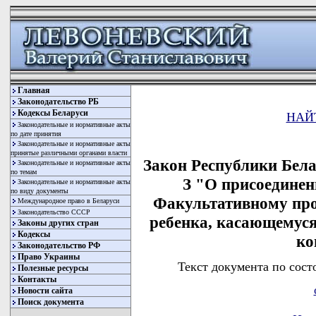
Главная
Законодательство РБ
Кодексы Беларуси
НАЙ
Законодательные и нормативные акты
по дате принятия
Законодательные и нормативные акты
принятые различными органами власти
Закон Республики Белар
Законодательные и нормативные акты
по темам
З "О присоединен
Законодательные и нормативные акты
по виду документы
Факультативному про
Международное право в Беларуси
Законодательство СССР
ребенка, касающемуся
Законы других стран
Кодексы
ко
Законодательство РФ
Право Украины
Текст документа по сост
Полезные ресурсы
Контакты
Новости сайта
Поиск документа