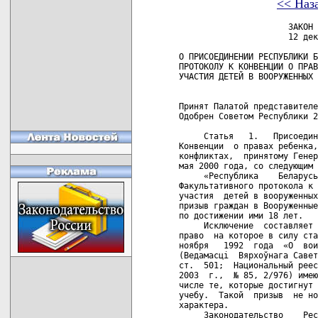
<< Наз
                      ЗАКОН РЕСПУБЛИКИ БЕЛАРУСЬ
                      12 декабря 2005 г. № 67-З

О ПРИСОЕДИНЕНИИ РЕСПУБЛИКИ БЕЛАРУСЬ К ФАКУЛЬТАТИВНОМУ
ПРОТОКОЛУ К КОНВЕНЦИИ О ПРАВАХ РЕБЕНКА, КАСАЮЩЕМУСЯ
УЧАСТИЯ ДЕТЕЙ В ВООРУЖЕННЫХ КОНФЛИКТАХ


Принят Палатой представителей 16 ноября 2005 года
Одобрен Советом Республики 24 ноября 2005 года

     Статья   1.   Присоединиться  к  Факультативному  протоколу   к
Конвенции  о правах ребенка, касающемуся участия детей в вооруженных
конфликтах,  принятому Генеральной Ассамблеей ООН в г. Нью-Йорке  25
мая 2000 года, со следующим заявлением:
     «Республика    Беларусь   в   соответствии   со    статьей    3
Факультативного протокола к Конвенции о правах ребенка,  касающегося
участия  детей в вооруженных конфликтах, заявляет, что  добровольный
призыв граждан в Вооруженные Силы Республики Беларусь осуществляется
по достижении ими 18 лет.
     Исключение  составляет поступление в военные учебные заведения,
право  на которое в силу статьи 43 Закона Республики Беларусь  от  5
ноября   1992  года  «О  воинской  обязанности  и  воинской  службе»
(Ведамасці  Вярхоўнага Савета Рэспублікі Беларусь, 1992  г.,  №  29,
ст.  501;  Национальный реестр правовых актов  Республики  Беларусь,
2003  г.,  № 85, 2/976) имеют граждане в возрасте от 17 лет,  в  том
числе те, которые достигнут 17-летнего возраста в год поступления на
учебу.  Такой  призыв  не носит насильственного или  принудительного
характера.
     Законодательство    Республики   Беларусь   гарантирует,    что
поступление  на военную службу в качестве курсантов военных  учебных
заведений:
     носит добровольный характер;
     производится   с  осознанного  согласия  родителей   или   иных
законных представителей таких лиц;
     осуществляется   при  полном  информировании   таких   лиц   об
обязанностях, связанных с несением военной службы;
     допускается    при   представлении   достоверных   свидетельств
возраста таких лиц до их принятия на национальную военную службу.».
     Статья  2. Совету Министров Республики Беларусь в шестимесячный
срок  после  вступления  в  силу  настоящего  Закона  принять  меры,
необходимые  для  реализации положений Факультативного  протокола  к
Конвенции  о правах ребенка, касающегося участия детей в вооруженных
конфликтах.
     Статья   3.  Настоящий  Закон  вступает  в  силу  со  дня   его
официального опубликования.
   
Президент Республики Беларусь                            А.Лукашенко
                                  
                       ФАКУЛЬТАТИВНЫЙ ПРОТОКОЛ
к Конвенции о правах ребенка, касающийся участия детей в вооруженных
                             конфликтах
                                  
     Государства - участники настоящего Протокола,
     будучи  воодушевлены повсеместной поддержкой Конвенции о правах
ребенка,  свидетельствующей  о  широко  распространенной  готовности
служить делу поощрения и защиты прав ребенка,
     вновь  подтверждая, что права детей нуждаются в особой  защите,
и  призывая к обеспечению постоянного улучшения положения детей  без
какого  бы то ни было различия, а также их развития и образования  в
обстановке мира и безопасности,
     будучи  обеспокоены  пагубным  и широкомасштабным  воздействием
вооруженных   конфликтов   на  детей,  а  также   их   долгосрочными
последствиями для прочного мира, безопасности и развития,
     осуждая   посягательства  на  детей  в  условиях   вооруженного
конфликта, а также непосредственные нападения на объекты, охраняемые
в  соответствии  с  международным правом, в том числе  на  места,  в
которых  обычно  присутствует большое количество детей,  такие,  как
школы и больницы,
     отмечая  принятие Статута Международного уголовного суда,  и  в
частности  квалификацию  в  нем  в  качестве  военного  преступления
действий,  связанных с призывом на военную службу  или  мобилизацией
детей,   не  достигших  15-летнего  возраста,  или  с  их   активным
использованием в военных действиях в рамках как международных, так и
немеждународных вооруженных конфликтов,
     считая,   таким   образом,   что  в  целях   содействия   более
эффективному  осуществлению прав, признанных в  Конвенции  о  правах
ребенка,  необходимо усилить защиту детей от участия  в  вооруженных
конфликтах,
     отмечая,   что   статья   1   Конвенции   о   правах    ребенка
предусматривает,  что  для  целей этой Конвенции  ребенком  является
каждое человеческое существо до достижения 18-летнего возраста, если
по   закону,   применимому  к  данному  ребенку,  он  не   достигает
совершеннолетия ранее,
     будучи  убеждены,  что  факультативный  протокол  к  Конвенции,
повышающий возраст возможного призыва лиц в вооруженные  силы  и  их
участия    в   военных   действиях,   будет   эффективным    образом
способствовать  осуществлению принципа, согласно  которому  во  всех
действиях,   касающихся   детей,  первоочередное   внимание   должно
уделяться наилучшему обеспечению интересов ребенка,
     отмечая,   что   двадцать   шестая  Международная   конференция
Красного  Креста и Красного Полумесяца, состоявшаяся в декабре  1995
года,  рекомендовала, в частности, сторонам конфликтов предпринимать
любые  возможные  шаги  в целях обеспечения  того,  чтобы  дети,  не
достигшие  18-летнего  возраста,  не  принимали  участия  в  военных
действиях,
     приветствуя  единодушное принятие в июне  1999  года  Конвенции
Международной  организации труда № 182 о  запрещении  и  немедленных
мерах   по  искоренению  наихудших  форм  детского  труда,   которая
запрещает,  в  частности, принудительную или  обязательную  вербовку
детей для использования их в вооруженных конфликтах,
     осуждая  с  самой глубокой озабоченностью вербовку, обучение  и
использование внутри государства и за его пределами детей в  военных
действиях  вооруженными  группами,  отличными  от  вооруженных   сил
государства, и признавая ответственность тех, кто вербует, обучает и
использует детей с этой целью,
     напоминая   об