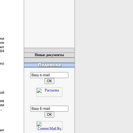
ки

не

ых

04

Новые документы
ко

ой

ев

ии

,

ых
