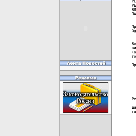
РЕ
РЕ
ВЛ
ПА
Пр
Од
  
Бе
ви
(о
го
Пр
  
  
  
  
  
Ре
  
ди
го
  
  
  