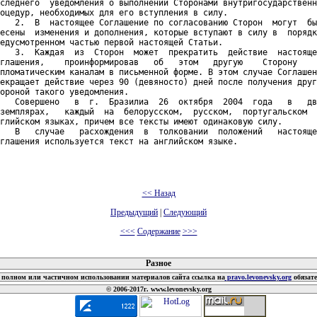
следнего  уведомления о выполнении Сторонами внутригосударственн
оцедур, необходимых для его вступления в силу.

   2.  В  настоящее Соглашение по согласованию Сторон  могут  бы
есены  изменения и дополнения, которые вступают в силу в  порядк
едусмотренном частью первой настоящей Статьи.

   3.  Каждая  из  Сторон  может  прекратить  действие  настояще
глашения,    проинформировав   об   этом   другую    Сторону    
пломатическим каналам в письменной форме. В этом случае Соглашен
екращает действие через 90 (девяносто) дней после получения друг
ороной такого уведомления.

   Совершено   в  г.  Бразилиа  26  октября  2004  года   в   дв
земплярах,   каждый  на  белорусском,  русском,  португальском  
глийском языках, причем все тексты имеют одинаковую силу.

   В   случае   расхождения  в  толковании  положений   настояще
глашения используется текст на английском языке.

<< Назад
Предыдущий
|
Следующий
<<<
Содержание
>>>
 документов
Разное
полном или частичном использовании материалов сайта ссылка на
pravo.levonevsky.org
обязат
© 2006-2017г. www.levonevsky.org