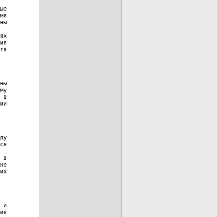
ые

мя

ны

ях

ия

тв

ны

му

 в

ии

лу

ся

 в

не

их

 и

ия
