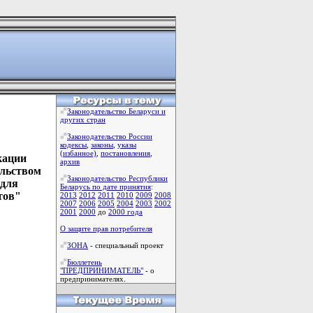
Законодательство Беларуси и
других стран
Законодательство России
кодексы
,
законы
,
указы
(избанное)
,
постановления
,
кации
архив
ельством
Законодательство Республики
 для
Беларусь по дате принятия
:
тов"
2013
2012
2011
2010
2009
2008
2007
2006
2005
2004
2003
2002
2001
2000
до
2000 года
О защите прав потребителя
ЗОНА
- специальный проект
Бюллетень
"ПРЕДПРИНИМАТЕЛЬ"
- о
предпринимателях.