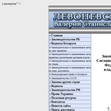
) паспортов" />
Главная
Законодательство РБ
Кодексы Беларуси
Законодательные и нормативные акты
по дате принятия
Законодательные и нормативные акты
Зако
принятые различными органами власти
Соглаше
Законодательные и нормативные акты
по темам
Фед
Законодательные и нормативные акты
вла
по виду документы
Международное право в Беларуси
Законодательство СССР
Законы других стран
Кодексы
Законодательство РФ
Право Украины
Полезные ресурсы
  
  
Контакты
Новости сайта
О 
Поиск документа