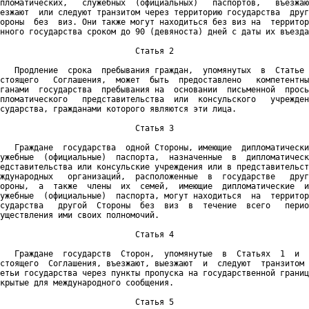
пломатических,   служебных  (официальных)   паспортов,   въезжаю
езжают  или следуют транзитом через территорию государства  друг
ороны  без  виз. Они также могут находиться без виз на  территор
нного государства сроком до 90 (девяноста) дней с даты их въезда
                            Статья 2

   Продление  срока  пребывания граждан,  упомянутых  в  Статье 
стоящего   Соглашения,  может  быть  предоставлено   компетентны
ганами  государства  пребывания на  основании  письменной  прось
пломатического   представительства  или  консульского   учрежден
сударства, гражданами которого являются эти лица.

                            Статья 3

   Граждане  государства  одной Стороны, имеющие  дипломатически
ужебные  (официальные)  паспорта,  назначенные  в  дипломатическ
едставительства или консульские учреждения или в представительст
ждународных   организаций,  расположенные  в  государстве   друг
ороны,  а  также  члены  их  семей,  имеющие  дипломатические  и
ужебные  (официальные)  паспорта, могут находиться  на  территор
сударства   другой  Стороны  без  виз  в  течение  всего   перио
уществления ими своих полномочий.

                            Статья 4

   Граждане  государств  Сторон,  упомянутые  в  Статьях  1  и  
стоящего  Соглашения, въезжают, выезжают  и  следуют  транзитом 
етьи государства через пункты пропуска на государственной границ
крытые для международного сообщения.

                            Статья 5
