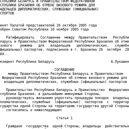
СПУБЛИКИ БЕЛАРУСЬ И ПРАВИТЕЛЬСТВОМ ФЕДЕРАТИВНОЙ

СПУБЛИКИ БРАЗИЛИЯ ОБ ОТМЕНЕ ВИЗОВОГО РЕЖИМА ДЛЯ

АДЕЛЬЦЕВ ДИПЛОМАТИЧЕСКИХ, СЛУЖЕБНЫХ (ОФИЦИАЛЬНЫХ)

СПОРТОВ

инят Палатой представителей 26 октября 2005 года

обрен Советом Республики 10 ноября 2005 года

   Ратифицировать   Соглашение  между  Правительством   Республи
ларусь и Правительством Федеративной Республики Бразилия об отме
зового    режима   для   владельцев   дипломатических,   служебн
фициальных) паспортов, подписанное в г. Бразилиа 26  октября  20
да.

езидент Республики Беларусь                            А.Лукашен
                           СОГЛАШЕНИЕ

    между Правительством Республики Беларусь и Правительством

 Федеративной Республики Бразилия об отмене визового режима для

  владельцев дипломатических, служебных (официальных) паспортов

   Правительство Республики Беларусь и Правительство  Федеративн
спублики Бразилия, в дальнейшем именуемые Стороны,

   руководствуясь желанием упростить процедуры поездок  владельц
пломатических,  служебных  (официальных)  паспортов  с  территор
сударства одной Стороны на территорию государства другой Стороны
   согласились о нижеследующем:

                            Статья 1

   Граждане  государства  одной Стороны, владельцы  действительн