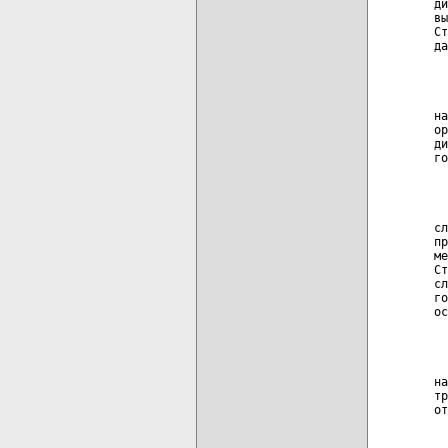
ди
вы
Ст
да
  
  
на
ор
ди
го
  
  
сл
пр
ме
Ст
сл
го
ос
  
  
на
тр
от
  