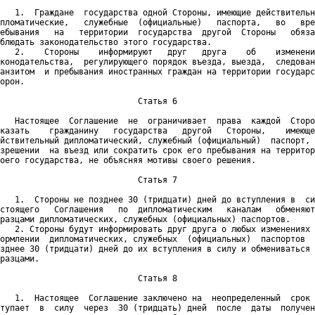
   1.  Граждане  государства одной Стороны, имеющие действительн
пломатические,   служебные  (официальные)   паспорта,   во   вре
ебывания   на   территории  государства  другой  Стороны   обяза
блюдать законодательство этого государства.

   2.    Стороны    информируют   друг   друга    об    изменени
конодательства,  регулирующего порядок въезда, выезда,  следован
анзитом  и пребывания иностранных граждан на территории государс
орон.

                            Статья 6

   Настоящее  Соглашение  не  ограничивает  права  каждой  Сторо
казать    гражданину   государства   другой   Стороны,    имеюще
йствительный дипломатический, служебный (официальный)  паспорт, 
зрешении  на въезд или сократить срок его пребывания на территор
оего государства, не объясняя мотивы своего решения.

                            Статья 7

   1.  Стороны не позднее 30 (тридцати) дней до вступления в  си
стоящего   Соглашения   по  дипломатическим   каналам   обменяют
разцами дипломатических, служебных (официальных) паспортов.

   2. Стороны будут информировать друг друга о любых изменениях 
ормлении  дипломатических, служебных  (официальных)  паспортов  
зднее 30 (тридцати) дней до их вступления в силу и обмениваться 
разцами.

                            Статья 8

   1.  Настоящее  Соглашение заключено на  неопределенный  срок 
тупает  в  силу  через  30 (тридцать) дней  после  даты  получен