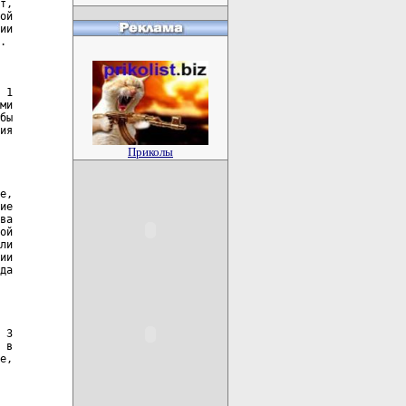
т,

ой

ии

.

 1

ми

бы

ия

Приколы
е,

ие

ва

ой

ли

ии

да

 3

 в

е,
