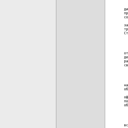
  
ди
пр
со
  
за
тр
Ст
  
  
от
де
ра
св
  
  
на
об
  
оф
по
об
  
  
вс