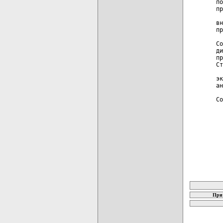
по
пр
  
вн
пр
  
Со
ди
пр
Ст
  
эк
ан
  
Со
карта новых
При 