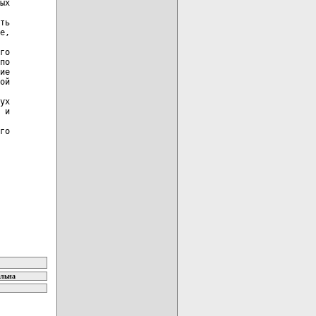
ых

ть

е,

го

по

ие

ой

ух

 и

го

ельна