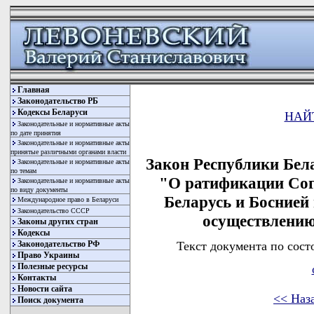
Главная
Законодательство РБ
Кодексы Беларуси
НАЙ
Законодательные и нормативные акты
по дате принятия
Законодательные и нормативные акты
принятые различными органами власти
Закон Республики Бела
Законодательные и нормативные акты
по темам
"О ратификации Сог
Законодательные и нормативные акты
по виду документы
Беларусь и Боснией 
Международное право в Беларуси
Законодательство СССР
осуществлению
Законы других стран
Кодексы
Текст документа по сост
Законодательство РФ
Право Украины
Полезные ресурсы
Контакты
Новости сайта
<< Наз
Поиск документа