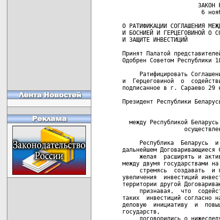
                      ЗАКОН РЕСПУБЛИКИ БЕЛАРУСЬ
                       6 ноября 2005 г. № 56-З

О РАТИФИКАЦИИ СОГЛАШЕНИЯ МЕЖДУ РЕСПУБЛИКОЙ БЕЛАРУСЬ
И БОСНИЕЙ И ГЕРЦЕГОВИНОЙ О СОДЕЙСТВИИ ОСУЩЕСТВЛЕНИЮ
И ЗАЩИТЕ ИНВЕСТИЦИЙ

Принят Палатой представителей 3 октября 2005 года
Одобрен Советом Республики 18 октября 2005 года

     Ратифицировать Соглашение между Республикой Беларусь и  Боснией
и  Герцеговиной  о  содействии осуществлению  и  защите  инвестиций,
подписанное в г. Сараево 29 ноября 2004 года.
     
Президент Республики Беларусь                            А.Лукашенко
                                  
                             СОГЛАШЕНИЕ
  между Республикой Беларусь и Боснией и Герцеговиной о содействии
                  осуществлению и защите инвестиций
                                  
     Республика  Беларусь  и  Босния  и  Герцеговина,  именуемые   в
дальнейшем Договаривающиеся Стороны,
     желая  расширять и активизировать экономическое  сотрудничество
между двумя государствами на основе равенства и взаимной выгоды,
     стремясь  создавать  и поддерживать благоприятные  условия  для
увеличения  инвестиций инвесторов одной Договаривающейся Стороны  на
территории другой Договаривающейся Стороны,
     признавая,  что  содействие  осуществлению  и  взаимная  защита
таких  инвестиций согласно настоящему Соглашению будут стимулировать
деловую  инициативу  и  повышать экономическое благосостояние  обоих
государств,
     договорились о нижеследующем:
                                  
                              Статья 1
                             Определения
                                  
     Для  целей  настоящего  Соглашения  приведенные  термины  будут
означать:
     1.   Инвестиции   -  все  виды  имущества,  вкладываемого   для
достижения  экономической  выгоды  либо  другой  хозяйственной  цели
инвестором  одной  Договаривающейся  Стороны  на  территории  другой
Договаривающейся   Стороны   в  соответствии   с   законодательством
последней, и включают, в частности, но не исключительно:
     а)  движимое  и  недвижимое имущество,  а  также  любые  другие
имущественные  права, такие, как ипотеки, права  залога  или  другие
ценные бумаги, обеспечивающие подобные права;
     б)   доли,   акции   и  иные  формы  участия   в   коммерческих
организациях;
     в)  права  требования в отношении денежных средств  или  любого
исполнения   обязательств   по  договору,   имеющему   экономическую
ценность;
     г)   права   на  интеллектуальную  собственность,  такие,   как
авторские  и смежные права, патенты, промышленные образцы,  товарные
знаки, фирменные наименования и ноу-хау;
     д)     концессии,    предоставляемые    в    соответствии     с
законодательством либо по договору, включая концессии  на  разведку,
разработку, добычу и эксплуатацию природных ресурсов.
     Любое  последующее  изменение формы, в  которой  осуществляется
инвестирование  или реинвестирование имущества, не  затрагивает  его
характер как инвестиций при условии, что такое изменение совершено в
соответствии  с  законодательством  Договаривающейся   Стороны,   на
территории которой были осуществлены инвестиции.
     2.   Инвестор   -   любое  физическое  или  юридическое   лицо,
осуществляющее  инвестирование на территории другой Договаривающейся
Стороны:
     а) в отношении Республики Беларусь:
     физическое   лицо   -   любое   физическое   лицо,   являющееся
гражданином  Республики Беларусь в соответствии с  законодательством
Республики Беларусь;
     юридическое  лицо - любое юридическое лицо, зарегистрированное,
учрежденное  либо  иным соответствующим образом  созданное  согласно
законодательству Республики Беларусь;
     б) в отношении Боснии и Герцеговины:
     физическое   лицо   -   любое   физическое   лицо,   являющееся
гражданином Боснии и Герцеговины согласно законодательству Боснии  и
Герцеговины,  в  случае  если  он  (она)  постоянно  проживает  либо
осуществляет  основную  хозяйственную  деятельность  на   территории
Боснии и Герцеговины;
     юридическое  лицо - любое юридическое лицо, созданное  согласно
действующему  в Боснии и Герцеговине законодательству, имеющее  свое
зарегистрированное  местонахождение, центральный аппарат  управления
или осуществляющее основную хозяйственную деятельность на территории
Боснии и Герцеговины.
     3.  Доходы - средства, полученные посредством инвестиций,  и  в
частности,  но  не исключительно, включают платежи в счет  авторских
прав  или лицензионные платежи, прибыль, проценты, дивиденды, доходы
от прироста стоимости имущества, доходы и другие выплаты.
     4. Территория:
     а)  в отношении Республики Беларусь - территория, на которой  в
соответствии с международным правом Республика Беларусь осуществляет
суверенные права и которая находится под ее юрисдикцией;
     б)  в  отношении  Боснии и Герцеговины  -  вся  суша  Боснии  и
Герцеговины, ее территориальное море, дно и недра, а также воздушное
пространство  над  ней,  включая морское пространство  за  пределами
территориальных  вод Боснии и Герцеговины, которое  признается  либо
будет  признано  в  будущем  находящимся под  юрисдикцией  Боснии  и
Герцеговины в соответствии с международным правом как территория, на
которой  Босния и Герцеговина вправе осуществлять права в  отношении
морских дна и недр, а также природных ресурсов.
                                  
                              Статья 2
            Содействие осуществлению и защита инвестиций
                                  
     1.  Каждая  Договаривающаяся Сторона будет поощрять,  создавать
благоприятные,  стабильные  и прозрачные условия  инвесторам  другой
Договаривающейся   Стороны  для  осуществления  инвестиций   на   ее
территории  и  будет  допускать  такие  инвестиции  согласно  своему
законодательству.
     2.   Инвестициям  инвесторов  каждой  Договаривающейся  Стороны
должен быть предоставлен справедливый и равноправный режим, а  также
обеспечена  правовая  защита  и безопасность  на  территории  другой
Договаривающейся Стороны. Каждая из Договаривающихся Сторон не буде