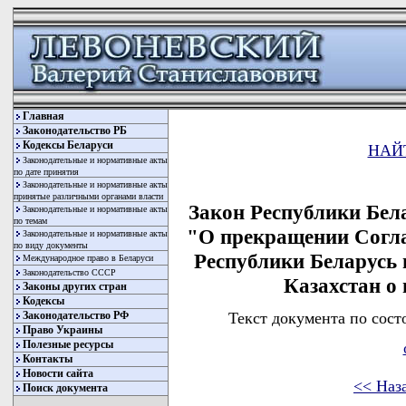
Главная
Законодательство РБ
Кодексы Беларуси
НАЙ
Законодательные и нормативные акты
по дате принятия
Законодательные и нормативные акты
принятые различными органами власти
Закон Республики Бела
Законодательные и нормативные акты
по темам
"О прекращении Согл
Законодательные и нормативные акты
по виду документы
Республики Беларусь
Международное право в Беларуси
Законодательство СССР
Казахстан о
Законы других стран
Кодексы
Текст документа по сост
Законодательство РФ
Право Украины
Полезные ресурсы
Контакты
Новости сайта
<< Наз
Поиск документа