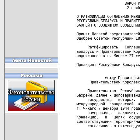
                      ЗАКОН РЕСПУБЛИКИ БЕЛАРУСЬ
                       2 ноября 2005 г. № 51-З

О РАТИФИКАЦИИ СОГЛАШЕНИЯ МЕЖДУ ПРАВИТЕЛЬСТВОМ
РЕСПУБЛИКИ БЕЛАРУСЬ И ПРАВИТЕЛЬСТВОМ КОРОЛЕВСТВА
БАХРЕЙН О ВОЗДУШНОМ СООБЩЕНИИ

Принят Палатой представителей 3 октября 2005 года
Одобрен Советом Республики 18 октября 2005 года

     Ратифицировать   Соглашение  между  Правительством   Республики
Беларусь и Правительством Королевства Бахрейн о воздушном сообщении,
подписанное в г. Минске 27 сентября 2004 года.
     
Президент Республики Беларусь                            А.Лукашенко

                             СОГЛАШЕНИЕ
             между Правительством Республики Беларусь и 
      Правительством Королевства Бахрейн о воздушном сообщении
                                  
     Правительство  Республики Беларусь и Правительство  Королевства
Бахрейн, далее - Договаривающиеся Стороны,
     государства   которых,   являясь   участниками   Конвенции    о
международной  гражданской  авиации,  открытой  для   подписания   в
г. Чикаго 7 декабря 1944 года,
     намереваясь   заключить   Соглашение,   дополняющее   указанную
Конвенцию,   в   целях  осуществления  воздушных   перевозок   между
соответствующими территориями своих государств и за их пределами,
     согласились о нижеследующем:
                                  
                              Статья 1
                             ОПРЕДЕЛЕНИЯ
                                  
     Для    целей   настоящего   Соглашения,   если   контекст    не
подразумевает иное:
     1.1.  термин  «Конвенция»  означает Конвенцию  о  международной
гражданской авиации, открытую для подписания в г. Чикаго  7  декабря
1944  года,  и  включает в себя все приложения,  принятые  в  рамках
Статьи (90) указанной Конвенции, и любые изменения, внесенные в  эти
приложения или саму Конвенцию в рамках Статей (90) и (94а) указанной
Конвенции,  в  той  степени, в какой данные приложения  и  изменения
применимы к обеим Договаривающимся Сторонам;
     1.2.   термин   «авиационные  власти»  в  случае  Правительства
Республики Беларусь означает Государственный комитет по авиации, а в
случае Правительства Королевства Бахрейн - Министерство транспорта в
лице  Управления  по делам гражданской авиации или в  обоих  случаях
означает любое лицо или орган, уполномоченные исполнять функции,  на
данный  момент  осуществляемые указанными властями, или  аналогичные
функции;
     1.3.   термин   «назначенная   авиакомпания»   означает   любую
авиакомпанию,   которая   назначена   и   получила   соответствующее
разрешение согласно Статье 4 настоящего Соглашения;
     1.4.  термин  «согласованные перевозки»  означает  внесенные  в
расписание  рейсов  международные воздушные  перевозки  по  маршруту
(маршрутам),  указанному  в  Приложении  к  настоящему   Соглашению,
пассажиров,  багажа,  груза и почты в соответствии  с  согласованной
заявленной емкостью;
     1.5.  термин «указанный маршрут» означает маршрут, указанный  в
Приложении к настоящему Соглашению;
     1.6.  термин «емкость» в применении к воздушному судну означает
коммерческую загрузку, которую способно нести данное воздушное судно
на  маршруте  или  участке маршрута; а в отношении к  «согласованным
перевозкам»   этот   термин  означает  емкость   воздушного   судна,
используемого для выполнения таких перевозок, умноженную на  частоту
полетов  этого воздушного судна в данный период времени на  маршруте
или участке маршрута;
     1.7.  термин «настоящее Соглашение» включает Приложение к  нему
и любые изменения, внесенные в Приложение или настоящее Соглашение;
     1.8.  термин «территория» употребляется в том значении, которое
определено  для  него в Статье (2) Конвенции, а  термины  «воздушные
перевозки»,  «международные воздушные перевозки»,  «авиакомпания»  и
«остановка  с  некоммерческими целями» имеют  те  значения,  которые
определены для них в Статье (96) Конвенции;
     1.9.   термин  «тариф»  означает  цены,  которые  должны   быть
уплачены  за перевозку пассажиров, багажа и груза, а также  условия,
на    которых   применяются   такие   цены,   включая   комиссионное
вознаграждение  и  любое  другое  дополнительное  вознаграждение  за
посредничество  или  продажу транспортных  документов,  но  исключая
вознаграждение и условия по перевозке почты;
     1.10.  термин  «Приложение» означает  Приложение  к  настоящему
Соглашению  со  всеми  внесенными  в  него  изменениями.  Приложение
является неотъемлемой частью настоящего Соглашения, и все ссылки  на
настоящее Соглашение должны включать ссылку на Приложение,  если  не
указано иное;
     1.11.  термин «объем перевозок» означает количество перевозимых
пассажиров, багажа, груза и почты.
                                  
                              Статья 2
                  ПРИМЕНИМОСТЬ ЧИКАГСКОЙ КОНВЕНЦИИ
                                  
     Положения  настоящего Соглашения должны подчиняться  положениям
Чикагской  Конвенции в отношении международных воздушных  сообщений,
участниками которой являются Договаривающиеся Стороны.
                                  
                              Статья 3
                         ПРЕДОСТАВЛЕНИЕ ПРАВ
                                  
     1.    Каждая    Договаривающаяся   Сторона   наделяет    другую
Договаривающуюся    Сторону   следующими   правами    в    отношении
международных воздушных сообщений:
     1.1. пролетать через территорию ее государства;
     1.2.  совершать  остановки  на  территории  ее  государства   с
некоммерческими целями;
     1.3.  совершать  остановки  на  территории  ее  государства   в
пунктах,  указанных для данного маршрута в Приложении  к  настоящему
Соглашению,  для  принятия на борт и выгрузки, в  сочетании  или  по
отдельности,  перевозимого количества пассажиров,  багажа,  груза  и
почты.
     2.  Никакое  положение,  содержащееся в  пункте  (1)  настоящей
Статьи,  не  должно  трактоваться как наделяющее авиакомпании  одной
Договаривающейся  Стороны правом принимать  на  борт  на  территории
государства  другой  Договаривающейся  Стороны  пассажиров  и  груз,
включая  почту, перевозимые по найму или за вознаграждение и имеющие
пунктом   назначения   другой 