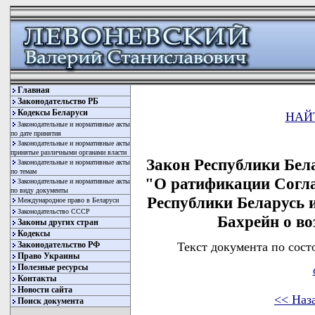
Главная
Законодательство РБ
Кодексы Беларуси
НАЙ
Законодательные и нормативные акты
по дате принятия
Законодательные и нормативные акты
принятые различными органами власти
Закон Республики Бела
Законодательные и нормативные акты
по темам
"О ратификации Согл
Законодательные и нормативные акты
по виду документы
Республики Беларусь 
Международное право в Беларуси
Законодательство СССР
Бахрейн о в
Законы других стран
Кодексы
Текст документа по сост
Законодательство РФ
Право Украины
Полезные ресурсы
Контакты
Новости сайта
<< Наз
Поиск документа