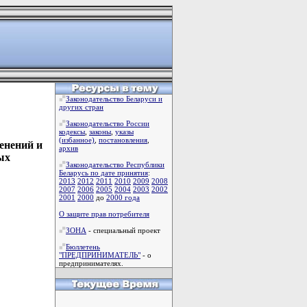
Законодательство Беларуси и
других стран
Законодательство России
кодексы
,
законы
,
указы
(избанное)
,
постановления
,
енений и
архив
ых
Законодательство Республики
Беларусь по дате принятия
:
2013
2012
2011
2010
2009
2008
2007
2006
2005
2004
2003
2002
2001
2000
до
2000 года
О защите прав потребителя
ЗОНА
- специальный проект
Бюллетень
"ПРЕДПРИНИМАТЕЛЬ"
- о
предпринимателях.