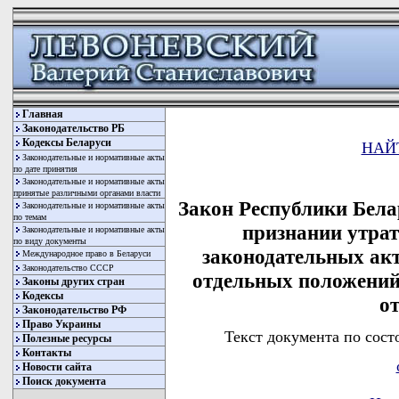
Главная
Законодательство РБ
Кодексы Беларуси
НАЙ
Законодательные и нормативные акты
по дате принятия
Законодательные и нормативные акты
принятые различными органами власти
Закон Республики Белар
Законодательные и нормативные акты
по темам
признании утра
Законодательные и нормативные акты
по виду документы
законодательных акт
Международное право в Беларуси
Законодательство СССР
отдельных положений
Законы других стран
Кодексы
о
Законодательство РФ
Право Украины
Текст документа по сост
Полезные ресурсы
Контакты
Новости сайта
Поиск документа