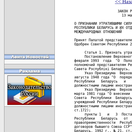
<< Наз
                     ЗАКОН Р
                       13 ма
О ПРИЗНАНИИ УТРАТИВШИМИ СИЛУ
РЕСПУБЛИКИ БЕЛАРУСЬ И ИХ ОТД
МЕЖДУНАРОДНЫХ ОТНОШЕНИЙ

Принят Палатой представителе
Одобрен Советом Республики 2
     Статья 1. Признать утра
     Постановление Верховног
февраля 1993  года  "О  Поло
полномочий представителям Ре
Савета Рэспублiкi Беларусь, 
     Указ Президиума  Верхов
августа 1948 года "О  порядк
Республики   Беларусь   и   
должностными лицами иностран
     Указ Президиума  Верхов
марта 1981 года "О внесении 
Совета  Республики  Беларусь
учреждений Республики Белару
должностными лицами иностран
ст.172);

     пункты 1   и   3  Поста
Республики   Беларусь   от  
правопреемственности  Респуб
договоров бывшего Союза ССР"
Беларусь, 1992 г., № 21, ст.