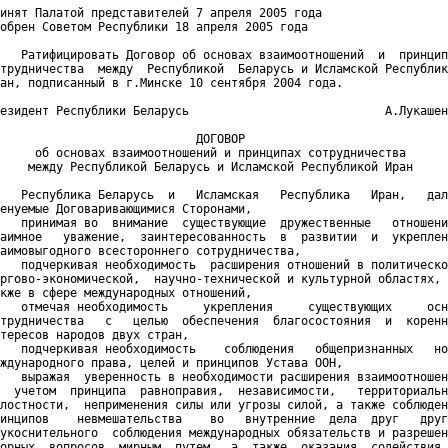
инят Палатой представителей 7 апреля 2005 года

обрен Советом Республики 18 апреля 2005 года

   Ратифицировать Договор об основах взаимоотношений  и  принцип
трудничества  между  Республикой  Беларусь и Исламской Республик
ан, подписанный в г.Минске 10 сентября 2004 года.

езидент Республики Беларусь                            А.Лукашен
                            ДОГОВОР

     об основах взаимоотношений и принципах сотрудничества

    между Республикой Беларусь и Исламской Республикой Иран

   Республика Беларусь  и   Исламская   Республика   Иран,   дал
енуемые Договаривающимися Сторонами,

   принимая во  внимание  существующие  дружественные   отношени
аимное   уважение,  заинтересованность  в  развитии  и  укреплен
аимовыгодного всестороннего сотрудничества,

   подчеркивая необходимость  расширения отношений в политическо
ргово-экономической,  научно-технической и культурной областях, 
кже в сфере международных отношений,

   отмечая необходимость     укрепления     существующих     осн
трудничества   с   целью  обеспечения  благосостояния  и  коренн
тересов народов двух стран,

   подчеркивая необходимость    соблюдения   общепризнанных   но
ждународного права, целей и принципов Устава ООН,

   выражая  уверенность в необходимости расширения взаимоотношен
  учетом  принципа  равноправия,  независимости,   территориальн
лостности,  неприменения силы или угрозы силой, а также соблюден
инципов    невмешательства    во   внутренние  дела  друг   друг
укоснительного  соблюдения международных обязательств и разрешен
орных  вопросов  мирным  путем,  а  также  оказания  содействия 