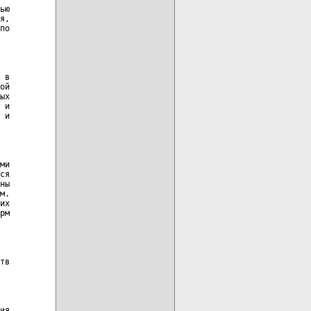
ью

я,

по

 в

ой

ых

 и

 и

ми

ся

ны

м.

их

рм

тв

ия
