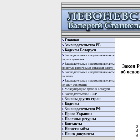
Главная
Законодательство РБ
Кодексы Беларуси
Законодательные и нормативные акты
по дате принятия
Законодательные и нормативные акты
Закон Р
принятые различными органами власти
об осно
Законодательные и нормативные акты
по темам
Законодательные и нормативные акты
по виду документы
Международное право в Беларуси
Законодательство СССР
Законы других стран
Кодексы
Законодательство РФ
  
Право Украины
  
Полезные ресурсы
Контакты
О 
Новости сайта
И 
Поиск документа
И 