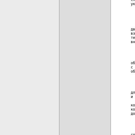
ук
  
  
  
дв
вз
те
вн
  
  
об
с 
об
  
  
дл
и 
  
ко
ко
до
  
  
со