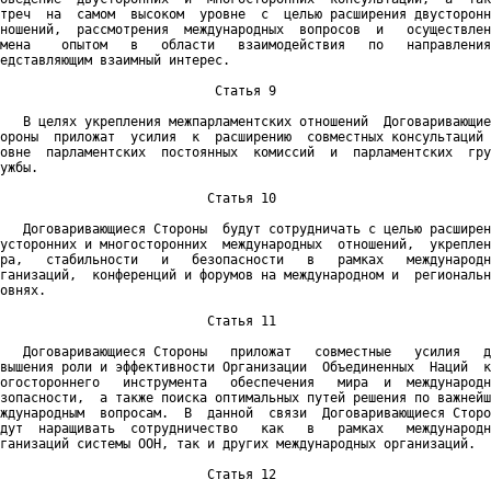
треч  на  самом  высоком  уровне  с  целью расширения двусторонн
ношений,  рассмотрения  международных  вопросов  и   осуществлен
мена    опытом   в   области   взаимодействия   по   направления
едставляющим взаимный интерес.

                            Статья 9

   В целях укрепления межпарламентских отношений  Договаривающие
ороны  приложат  усилия  к  расширению  совместных консультаций 
овне  парламентских  постоянных  комиссий  и  парламентских  гру
ужбы.

                           Статья 10

   Договаривающиеся Стороны  будут сотрудничать с целью расширен
усторонних и многосторонних  международных  отношений,  укреплен
ра,   стабильности   и   безопасности   в   рамках   международн
ганизаций,  конференций и форумов на международном и  региональн
овнях.

                           Статья 11

   Договаривающиеся Стороны   приложат   совместные   усилия   д
вышения роли и эффективности Организации  Объединенных  Наций  к
огостороннего   инструмента   обеспечения   мира  и  международн
зопасности,  а также поиска оптимальных путей решения по важнейш
ждународным  вопросам.  В  данной  связи  Договаривающиеся Сторо
дут  наращивать  сотрудничество   как   в   рамках   международн
ганизаций системы ООН, так и других международных организаций.

                           Статья 12
