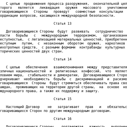
   С целью  продвижения процесса разоружения,  окончательной цел
торого   является   ликвидация   оружия   массового   уничтожени
говаривающиеся   Стороны   проведут   совместные  консультации  
ординации вопросов, касающихся международной безопасности.

                           Статья 13

   Договаривающиеся Стороны  будут  развивать   сотрудничество  
ласти   борьбы   с   международным   терроризмом,   организованн
еступностью,  с легализацией материальных ценностей, приобретенн
еступным   путем,  с  незаконным  оборотом  оружия,  наркотиков 
ихотропных средств,  с разными формами  контрабанды  культурных 
торических ценностей двух стран.

                           Статья 14

   С целью   обеспечения   взаимопонимания  между  представителя
зличных национальностей  и  религиозных  конфессий,  что  являет
ловием мира,  стабильности и демократии,  Договаривающиеся Сторо
дчеркивают  необходимость  борьбы  с  дискриминацией  и  расизмо
говаривающиеся  Стороны  будут стремиться обеспечивать права сво
аждан,  проживающих на территории другой страны,  на  основе  но
ждународного права, а также их поддержку и защиту.

                           Статья 15

   Настоящий Договор    не   затрагивает   прав   и   обязательс
говаривающихся Сторон по другим международным договорам.

                           Статья 16

   Договаривающиеся Стороны,   подтверждая   важность   выполнен