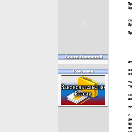
Пр
Од
  
со
Ир
Пр
  
  
  
  
им
  
вз
вз
  
то
та
  
со
ин
  
ме
  
с 
це
пр
не
сп