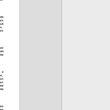
ию

ых

ью

н.

их

ия

им

ми

 и

и,

ах

ых

ми

ми

ве

же
