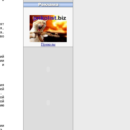
ят

я,

а,

во

Приколы
ий

ии

 и

ия

ей

.

ой

ой

ию

ии

а,
