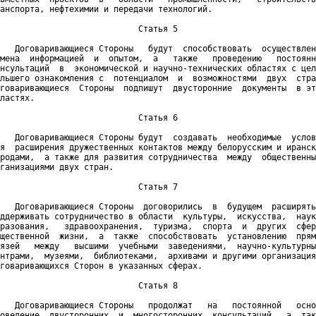
анспорта, нефтехимии и передачи технологий.

                            Статья 5

   Договаривающиеся Стороны   будут  способствовать  осуществлен
мена  информацией  и  опытом,  а   также   проведению   постоянн
нсультаций  в  экономической и научно-технических областях с цел
льшего ознакомления с  потенциалом  и  возможностями  двух  стра
говаривающиеся  Стороны  подпишут  двусторонние  документы  в эт
ластях.

                            Статья 6

   Договаривающиеся Стороны будут  создавать  необходимые  услов
я  расширения дружественных контактов между белорусским и иранск
родами,  а также для развития сотрудничества  между  общественны
ганизациями двух стран.

                            Статья 7

   Договаривающиеся Стороны  договорились  в  будущем  расширять
ддерживать сотрудничество в области  культуры,  искусства,  наук
разования,   здравоохранения,  туризма,  спорта  и  других  сфер
щественной  жизни,  а  также  способствовать  установлению  прям
язей   между   высшими  учебными  заведениями,  научно-культурны
нтрами,  музеями,  библиотеками,  архивами и другими организация
говаривающихся Сторон в указанных сферах.

                            Статья 8

   Договаривающиеся Стороны   продолжат   на   постоянной   осно
оведение  двусторонних  и  многосторонних  консультаций,  а  так