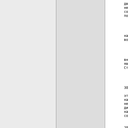
дв
не
со
по
  
  
на
во
  
  
вн
яв
Ст
  
  
30
  
эт
на
не
ди
на
со
  
20