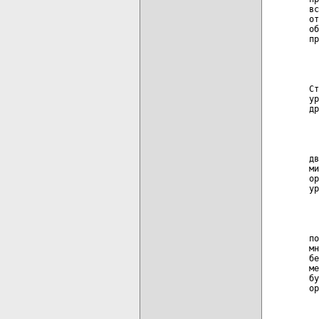
вс
от
об
пр
  
  
Ст
ур
др
  
  
дв
ми
ор
ур
  
  
по
мн
бе
ме
бу
ор
  