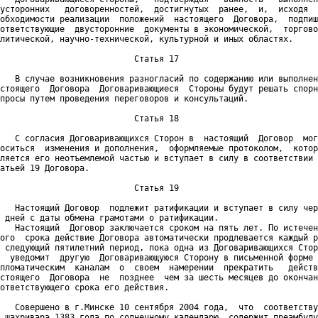
усторонних   договоренностей,  достигнутых  ранее,  и,  исходя  
обходимости реализации  положений  настоящего  Договора,  подпиш
ответствующие  двусторонние  документы в экономической,  торгово
литической, научно-технической, культурной и иных областях.

                           Статья 17

   В случае возникновения разногласий по содержанию или выполнен
стоящего  Договора  Договаривающиеся  Стороны будут решать спорн
просы путем проведения переговоров и консультаций.

                           Статья 18

   С согласия Договаривающихся Сторон в  настоящий  Договор  мог
оситься  изменения и дополнения,  оформляемые протоколом,  котор
ляется его неотъемлемой частью и вступает в силу в соответствии 
атьей 19 Договора.

                           Статья 19

   Настоящий Договор  подлежит ратификации и вступает в силу чер
 дней с даты обмена грамотами о ратификации.

   Настоящий  Договор заключается сроком на пять лет. По истечен
ого  срока действие Договора автоматически продлевается каждый р
 следующий пятилетний период, пока одна из Договаривающихся Стор
  уведомит  другую  Договаривающуюся Сторону в письменной форме 
пломатическим  каналам  о  своем  намерении  прекратить   действ
стоящего  Договора  не  позднее  чем за шесть месяцев до окончан
ответствующего срока его действия.

   Совершено в г.Минске 10 сентября 2004 года,  что  соответству
 шахривара 1383 года по солнечному календарю, содержит преамбулу