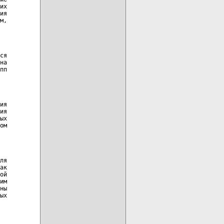
их

ия

м,

ся

на

пп

ия

ия

ых

ом

ля

ак

ой

им

ны

ых
