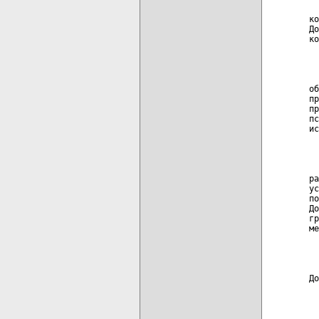
  
ко
До
ко
  
  
об
пр
пр
пс
ис
  
  
ра
ус
по
До
гр
ме
  
  
До
  
  