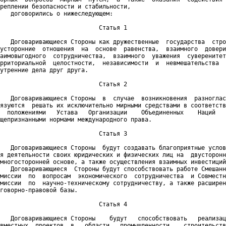
реплении безопасности и стабильности,

   договорились о нижеследующем:

                            Статья 1

   Договаривающиеся Стороны как дружественные  государства  стро
усторонние  отношения  на  основе  равенства,  взаимного  довери
аимовыгодного  сотрудничества,  взаимного  уважения  суверенитет
рриториальной  целостности,  независимости  и  невмешательства  
утренние дела друг друга.

                            Статья 2

   Договаривающиеся Стороны  в  случае  возникновения  разноглас
язуются  решать их исключительно мирными средствами в соответств
  положениями   Устава   Организации    Объединенных    Наций   
щепризнанными нормами международного права.

                            Статья 3

   Договаривающиеся Стороны  будут создавать благоприятные услов
я деятельности своих юридических и физических лиц на  двусторонн
многосторонней основе, а также осуществления взаимных инвестиций
   Договаривающиеся  Стороны будут способствовать работе Смешанн
миссии  по  вопросам  экономического  сотрудничества  и Совместн
миссии  по  научно-техническому сотрудничеству, а также расширен
говорно-правовой базы.

                            Статья 4

   Договаривающиеся Стороны    будут   способствовать   реализац
вместных  проектов  в   области   промышленности,   строительств