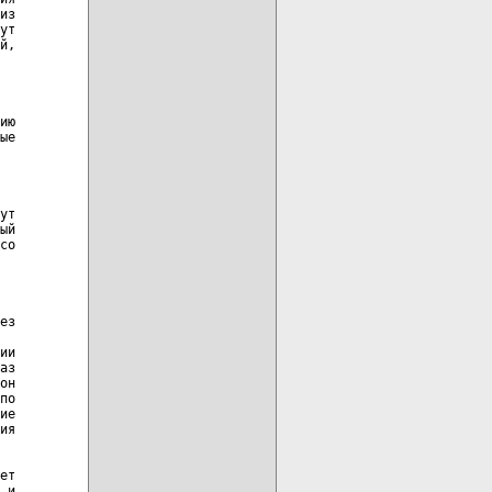
из

ут

й,

ию

ые

ут

ый

со

ез

ии

аз

он

по

ие

ия

ет

 и
