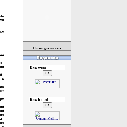
ах

ой

ко

Новые документы
ее

я,

ии

й,

 а

ов

ых

рм

ий

ой

ия

а,

ия

 в
