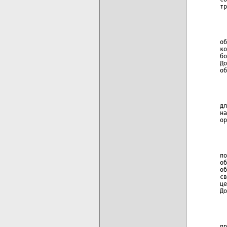
тр
  
  
об
ко
бо
До
об
  
  
дл
на
ор
  
  
по
об
об
св
це
До
  
  
пр