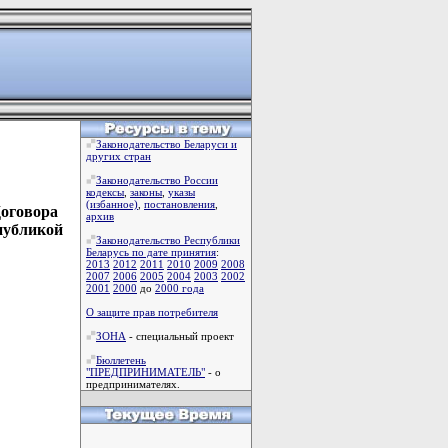
Законодательство Беларуси и
других стран
Законодательство России
кодексы
,
законы
,
указы
(избанное)
,
постановления
,
Договора
архив
публикой
Законодательство Республики
Беларусь по дате принятия
:
2013
2012
2011
2010
2009
2008
2007
2006
2005
2004
2003
2002
2001
2000
до
2000 года
О защите прав потребителя
ЗОНА
- специальный проект
Бюллетень
"ПРЕДПРИНИМАТЕЛЬ"
- о
предпринимателях.