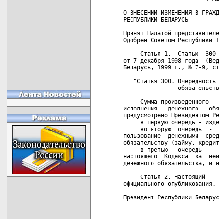
О ВНЕСЕНИИ ИЗМЕНЕНИЯ В ГРАЖД
РЕСПУБЛИКИ БЕЛАРУСЬ

Принят Палатой представителе
Одобрен Советом Республики 1
     Статья 1.  Статью  300 
от 7 декабря 1998 года  (Вед
Беларусь, 1999 г., № 7-9, ст
   "Статья 300. Очередность 
                обязательств
     Сумма произведенного   
исполнения   денежного   обя
предусмотрено Президентом Ре
     в первую очередь - изде
     во вторую  очередь  -  
пользование  денежными  сред
обязательству (займу, кредит
     в третью   очередь  -  
настоящего  Кодекса  за  неи
денежного обязательства, и н
     Статья 2. Настоящий    
официального опубликования.

Президент Республики Беларус