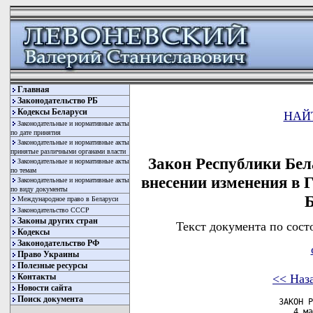
Главная
Законодательство РБ
Кодексы Беларуси
НАЙ
Законодательные и нормативные акты
по дате принятия
Законодательные и нормативные акты
принятые различными органами власти
Закон Республики Бела
Законодательные и нормативные акты
по темам
внесении изменения в 
Законодательные и нормативные акты
по виду документы
Б
Международное право в Беларуси
Законодательство СССР
Законы других стран
Текст документа по сост
Кодексы
Законодательство РФ
Право Украины
Полезные ресурсы
<< Наз
Контакты
Новости сайта
Поиск документа
                     ЗАКОН Р
                        4 ма