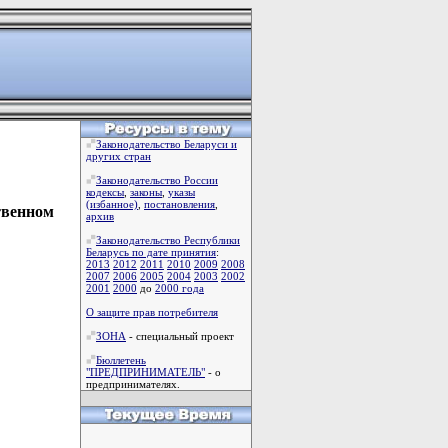
Законодательство Беларуси и
других стран
Законодательство России
кодексы
,
законы
,
указы
(избанное)
,
постановления
,
твенном
архив
Законодательство Республики
Беларусь по дате принятия
:
2013
2012
2011
2010
2009
2008
2007
2006
2005
2004
2003
2002
2001
2000
до
2000 года
О защите прав потребителя
ЗОНА
- специальный проект
Бюллетень
"ПРЕДПРИНИМАТЕЛЬ"
- о
предпринимателях.