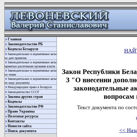
Главная
Законодательство РБ
Кодексы Беларуси
НАЙ
Законодательные и нормативные акты
по дате принятия
Законодательные и нормативные акты
принятые различными органами власти
Закон Республики Белар
Законодательные и нормативные акты
по темам
З "О внесении дополн
Законодательные и нормативные акты
по виду документы
законодательные а
Международное право в Беларуси
Законодательство СССР
вопросам 
Законы других стран
Кодексы
Текст документа по сост
Законодательство РФ
Право Украины
Полезные ресурсы
Контакты
Новости сайта
<< Наз
Поиск документа