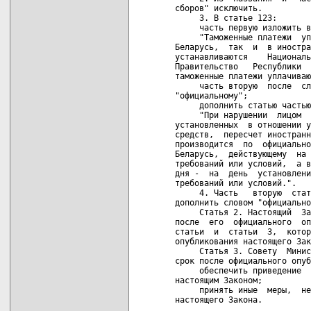
сборов" исключить.

     3. В статье 123:

     часть первую изложить в
     "Таможенные платежи  уп
Беларусь,  так  и  в иностра
устанавливаются    Националь
Правительство   Республики  
таможенные платежи уплачиваю
     часть вторую  после  сл
"официальному";

     дополнить статью частью
     "При нарушении  лицом  
установленных  в отношении у
средств,  пересчет иностранн
производится  по  официально
Беларусь,  действующему  на 
требований или условий,  а в
дня -  на  день  установлени
требований или условий.".

     4. Часть   вторую  стат
дополнить словом "официально
     Статья 2. Настоящий  За
после  его  официального  оп
статьи  и  статьи  3,  котор
опубликования настоящего Зак
     Статья 3. Совету  Минис
срок после официального опуб
     обеспечить приведение  
настоящим Законом;

     принять иные  меры,  не
настоящего Закона.
