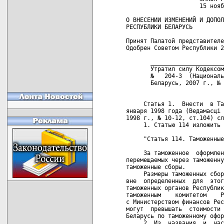
                     15 нояб
О ВНЕСЕНИИ ИЗМЕНЕНИЙ И ДОПОЛ
РЕСПУБЛИКИ БЕЛАРУСЬ

Принят Палатой представителе
Одобрен Советом Республики 2
       _____________________
       Утратил силу Кодексом
       №   204-З  (Националь
       Беларусь, 2007 г., № 
     Статья 1.  Внести  в Та
января 1998 года (Ведамасцi 
1998 г., № 10-12, ст.104) сл
     1. Статью 114 изложить 
     "Статья 114. Таможенные
     За таможенное  оформлен
перемещаемых через таможенну
таможенные сборы.

     Размеры таможенных сбор
вне  определенных  для  этог
таможенных органов Республик
таможенным    комитетом    Р
с Министерством финансов Рес
могут  превышать  стоимости 
Беларусь по таможенному офор
     2. Из  названия  и  час