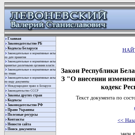
Главная
Законодательство РБ
Кодексы Беларуси
НАЙ
Законодательные и нормативные акты
по дате принятия
Законодательные и нормативные акты
принятые различными органами власти
Закон Республики Белар
Законодательные и нормативные акты
по темам
З "О внесении измене
Законодательные и нормативные акты
по виду документы
кодекс Ре
Международное право в Беларуси
Законодательство СССР
Законы других стран
Текст документа по сост
Кодексы
Законодательство РФ
Право Украины
Полезные ресурсы
<< Наз
Контакты
Новости сайта
Поиск документа
                     ЗАКОН Р