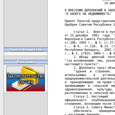
                      14 июл
О ВНЕСЕНИИ ДОПОЛНЕНИЙ В ЗАКО
"О НАЛОГЕ НА НЕДВИЖИМОСТЬ"

Принят Палатой представителе
Одобрен Советом Республики 3
     Статья 1.  Внести в пун
от 23 декабря  1991  года  "
Вярхоўнага Савета Рэспублiкi
ст.206; 1993 г., № 3, ст.27;
г.,  № 9,  ст.118,  № 23, ст
Республики Беларусь,  2001 г
г., № 3, 2/915; 2004 г., № 4
     1. Абзац  девятый  посл
"(за исключением  лиц, указа
настоящего пункта)".

     2. Дополнить пункт абза
     "здания  и  строения,  
используемых    в    установ
предпринимательской деятельн
и  принадлежащие  на праве с
проживающим  в  сельской  ме
здравоохранения,  культуры, 
расположенных в сельской мес
     Статья 2. Настоящий    
официального   опубликования
отношения, возникшие после 3
     Статья 3. Совету Минист
     обеспечить    приведени
с настоящим Законом;
