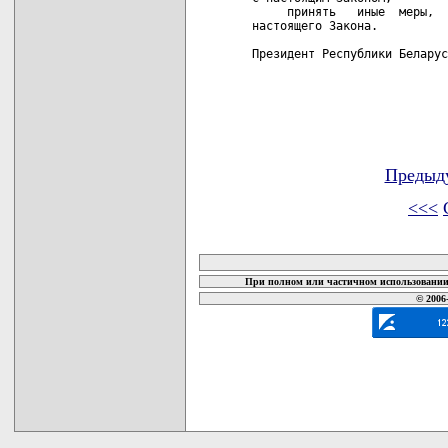
     принять   иные  меры,  
настоящего Закона.

Президент Республики Беларус
Предыд
<<<
карта новых документов
При полном или частичном использовании 
© 2006