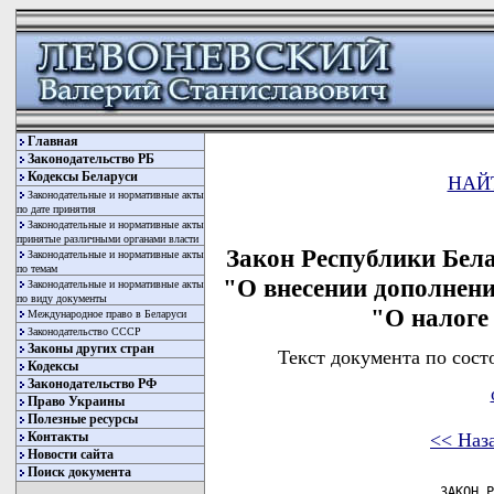
Главная
Законодательство РБ
Кодексы Беларуси
НАЙ
Законодательные и нормативные акты
по дате принятия
Законодательные и нормативные акты
принятые различными органами власти
Закон Республики Бела
Законодательные и нормативные акты
по темам
"О внесении дополнени
Законодательные и нормативные акты
по виду документы
"О налоге
Международное право в Беларуси
Законодательство СССР
Законы других стран
Текст документа по сост
Кодексы
Законодательство РФ
Право Украины
Полезные ресурсы
<< Наз
Контакты
Новости сайта
Поиск документа
                     ЗАКОН Р