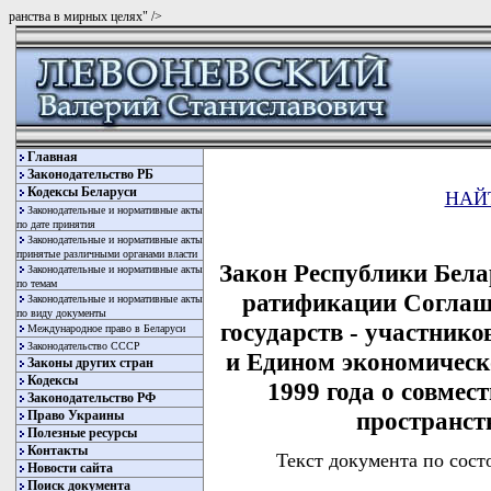
ранства в мирных целях" />
Главная
Законодательство РБ
Кодексы Беларуси
НАЙ
Законодательные и нормативные акты
по дате принятия
Законодательные и нормативные акты
принятые различными органами власти
Закон Республики Белар
Законодательные и нормативные акты
по темам
ратификации Соглаш
Законодательные и нормативные акты
по виду документы
государств - участник
Международное право в Беларуси
Законодательство СССР
и Едином экономическ
Законы других стран
Кодексы
1999 года о совмес
Законодательство РФ
пространст
Право Украины
Полезные ресурсы
Контакты
Текст документа по сост
Новости сайта
Поиск документа