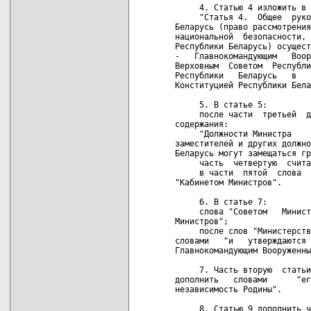
     4. Статью 4 изложить в 
     "Статья 4.  Общее  руко
Беларусь (право рассмотрения
национальной  безопасности, 
Республики Беларусь) осущест
-   Главнокомандующим   Воор
Верховным  Советом  Республи
Республики   Беларусь   в   
Конституцией Республики Бела
     5. В статье 5:

     после части  третьей  д
содержания:

     "Должности Министра    
заместителей и других должно
Беларусь могут замещаться гр
     часть  четвертую  счита
     в части  пятой  слова  
"Кабинетом Министров".

     6. В статье 7:

     слова "Советом   Минист
Министров";

     после слов "Министерств
словами   "и   утверждаются 
Главнокомандующим Вооруженны
     7. Часть вторую  статьи
дополнить   словами      "ег
независимость Родины".

     8. Статью 9 дополнить ч