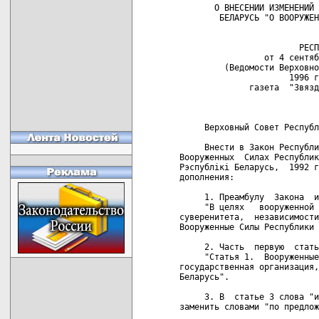
       О ВНЕСЕНИИ ИЗМЕНЕНИЙ 
        БЕЛАРУСЬ "О ВООРУЖЕН
                            
                        РЕСП
                 от 4 сентяб
         (Ведомости Верховно
                      1996 г
              газета  "Звязд
     Верховный Совет Республ
     Внести в Закон Республи
Вооруженных  Силах Республик
Рэспублiкi Беларусь,  1992 г
дополнения:

     1. Преамбулу  Закона  и
     "В целях   вооруженной 
суверенитета,  независимости
Вооруженные Силы Республики 
     2. Часть  первую  стать
     "Статья 1.  Вооруженные
государственная организация,
Беларусь".

     3. В  статье 3 слова "и
заменить словами "по предлож