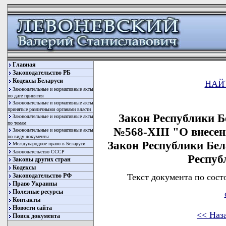
Главная
Законодательство РБ
Кодексы Беларуси
НАЙ
Законодательные и нормативные акты
по дате принятия
Законодательные и нормативные акты
принятые различными органами власти
Закон Республики Бе
Законодательные и нормативные акты
по темам
№568-XIII "О внесен
Законодательные и нормативные акты
по виду документы
Закон Республики Бе
Международное право в Беларуси
Законодательство СССР
Респуб
Законы других стран
Кодексы
Текст документа по сост
Законодательство РФ
Право Украины
Полезные ресурсы
Контакты
Новости сайта
<< Наз
Поиск документа