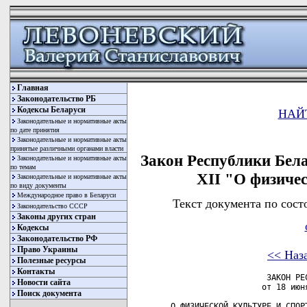
Главная
Законодательство РБ
Кодексы Беларуси
НАЙ
Законодательные и нормативные акты
по дате принятия
Законодательные и нормативные акты
принятые различными органами власти
Закон Республики Бела
Законодательные и нормативные акты
по темам
XII "О физичес
Законодательные и нормативные акты
по виду документы
Международное право в Беларуси
Текст документа по сост
Законодательство СССР
Законы других стран
Кодексы
Законодательство РФ
Право Украины
<< Наз
Полезные ресурсы
Контакты
                    ЗАКОН РЕСПУБЛИКИ БЕЛАРУСЬ
                   от 18 июня 1993 г. № 2445-XII

О ФИЗИЧЕСКОЙ КУЛЬТУРЕ И СПОРТЕ


       -[Изменения и дополнения:
            Закон Республики  Беларусь  от 29 ноября 2003 г. № 251-З 
         (Национальный реестр правовых  актов  Республики  Беларусь, 
         2003 г., № 135, 2/1000)- новая редакция; 
            Закон  Республики  Беларусь от 19  июля 2006 г.  № 150-З 
         (Национальный реестр правовых  актов Республики  Беларусь,
         2002 г., № 141, 2/904).]


     Настоящий Закон  определяет  правовые  и  экономические  основы
деятельности  в  сфере  физической  культуры и спорта,  направлен на
создание  условий  для   развития   физкультурно-оздоровительной   и
спортивно-массовой работы, а также проведения спортивных мероприятий
в Республике Беларусь и  участия  спортсменов  (команд  спортсменов)
Республики Беларусь в международных спортивных соревнованиях.

                              ГЛАВА 1
                          ОБЩИЕ ПОЛОЖЕНИЯ

     Статья 1. Основные термины, используемые в настоящем Законе

     В настоящем Законе используются следующие основные термины:
     физическая культура  -  составная  часть общей культуры,  сфера
социально-культурной деятельности, представляющая собой совокупность
духовных   и  материальных  ценностей,  создаваемых  и  используемых
обществом в целях физического развития  человека,  совершенствования
его двигательной активности, направленная на укрепление его здоровья
и способствующая гармоничному развитию личности;
     спорт -  социально-культурная  деятельность,  осуществляемая  в
форме соревнований и подготовки к участию в соревнованиях;
     физическое воспитание   -   часть   образовательного  процесса,
направленного на развитие  физических  способностей  и  приобретение
знаний   в   сфере   физической   культуры  и  спорта,  формирование
двигательных навыков;
     физическая подготовка - деятельность,  направленная на развитие
физических  способностей  и  двигательных  навыков  с  учетом   вида
деятельности подготовляемого;
     олимпийское движение Беларуси - составная часть  международного
олимпийского  движения,  целью  которого  являются  пропаганда  идей
олимпизма,   развитие    спорта    и    укрепление    международного
сотрудничества;
     паралимпийское движение    Беларуси    -    составная     часть
международного  паралимпийского  движения,  целью  которого является
укрепление      международного      спортивного       сотрудничества
спортсменов-инвалидов;
     спортсмен -  физическое   лицо,   систематически   занимающееся
избранным  видом  (видами) спорта,  принимающее участие в спортивных
соревнованиях;
     коллектив   физической  культуры  -  добровольное   объединение
граждан    без    образования   юридического  лица,  создаваемое   в
организациях  для  подготовки к спортивным соревнованиям и участия в
них;
     спортивные мероприятия - спортивные соревнования и подготовка к
ним;
     физкультурно-спортивные  сооружения  - объекты, предназначенные
для проведения занятий физической культурой и спортом.

     Статья 2. Законодательство о физической культуре и спорте

     1. Законодательство  Республики  Беларусь о физической культуре
и спорте  основывается  на Конституции Республики Беларусь и состоит
из  настоящего  Закона  и  иных  актов  законодательства  Республики
Беларусь.
     2. Если  вступившим  в  силу международным договором Республики
Беларусь  установлены  иные  правила,  чем  те,  которые  содержатся
в настоящем Законе, то применяются нормы международного договора.

     Статья 3. Государственная политика в сфере физической культуры
               и спорта

     Государственная  политика  в сфере физической культуры и спорта
предусматривает:
     вовлечение граждан в занятия физической культурой и спортом;
     учет интересов   граждан   при    разработке    и    реализации
государственных  и  местных  программ развития физической культуры и
спорта;
     поддержку физической культуры и спорта;
     взаимодействие    государственных    органов   с   Национальным
олимпийским  комитетом Республики Беларусь, Паралимпийским комитетом
Республики    Беларусь,    национальными    федерациями    (союзами,
ассоциациями) по виду (видам) спорта, иными организациями физической
культуры и спорта.

     Статья 4. Государственные и местные программы развития
               физической культуры и спорта

     1. Государственная  поддержка  физической  культуры  и   спорта
осуществляется    в  соответствии  с  государственными  и   местными
программами развития физической культуры и спорта.
     2. Государственные   программы  развития  физической   культуры
и спорта  утверждаются  Правительством  Республики Беларусь, местные
программы    развития  физической  культуры  и  спорта  -   местными
исполнительными  и  распорядительными  органами. Указанные программы
принимаются не менее чем на четыре года.

     Статья 5. Финансирование физической культуры и спорта

     Финансирование  физической  культуры и спорта осуществляется за
счет  средств  республиканского  и  местных  бюджетов,   организаций
физической  культуры  и  спорта  и  иных  источников, не запрещенных
законодательством.

     Статья 6. Право граждан Республики Беларусь на занятие
               физической культурой и спортом

     1. Каждый  гражданин Республики Беларусь имеет право на занятие
физической культурой и спортом.
     2. Право  граждан  Республики  Беларусь  на  занятие физической
культурой   и  спортом  обеспечивается  государственными   органами,
организациями  физической  культуры  и  спорта, иными организациями,
осуществляющими  деятельность  в сфере физической культуры и спорта,
посредством:
     2.1. развития   физической  культуры  и  спорта  в   Республике
Беларусь;
     2.2. поддержки    олимпийского    и  паралимпийского   движений
Беларуси;
     2.3. проведения        физкультурно-оздоровительной           и
спортивно-массовой работы с гражданами;
     2.4. проведения    спортивных  мероприятий,  в  том  числе   по
подготовке  к  участию  спортсменов  в  Олимпийских  играх,   других
международных спортивных соревнованиях и участию в них;
     2.5. проведения    научных  исследований  в  сфере   физической
культуры и спорта;
     2.6. использования  организациями  физической культуры и спорта
государственных   
Новости сайта
Поиск документа