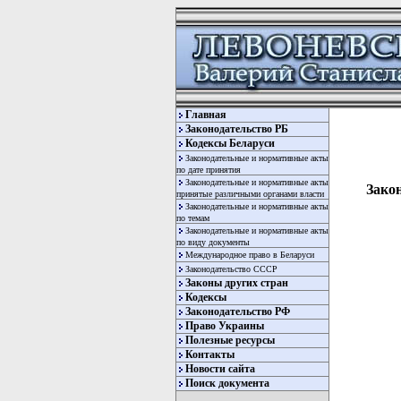
Главная
Законодательство РБ
Кодексы Беларуси
Законодательные и нормативные акты
по дате принятия
Законодательные и нормативные акты
Закон
принятые различными органами власти
Законодательные и нормативные акты
по темам
Законодательные и нормативные акты
по виду документы
Международное право в Беларуси
Законодательство СССР
Законы других стран
Кодексы
      ХОЗЯЙСТВЕННЫЙ ПРОЦЕССУАЛЬНЫЙ КОДЕКС РЕСПУБЛИКИ БЕЛАРУСЬ

                               ЗАКОН
                        РЕСПУБЛИКИ БЕЛАРУСЬ
                     5 июня 1991 г. N 838-ХII
           (Ведомости Верховного Совета Белорусской ССР,
                      1991 г., N 21, ст.296)


         ------------------------
Законодательство РФ
Право Украины
Полезные ресурсы
Контакты
Новости сайта
Поиск документа