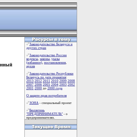
Законодательство Беларуси и
других стран
Законодательство России
кодексы
,
законы
,
указы
(избанное)
,
постановления
,
венный
архив
Законодательство Республики
Беларусь по дате принятия
:
2013
2012
2011
2010
2009
2008
2007
2006
2005
2004
2003
2002
2001
2000
до
2000 года
О защите прав потребителя
ЗОНА
- специальный проект
Бюллетень
"ПРЕДПРИНИМАТЕЛЬ"
- о
предпринимателях.