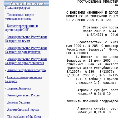
      ПОСТАНОВЛЕНИЕ МИНИСТЕР
                        5 ян
Полезные ресурсы
О ВНЕСЕНИИ ИЗМЕНЕНИЙ И ДОПОЛ
-
Таможенный кодекс
МИНИСТЕРСТВА ЭКОНОМИКИ РЕСПУ
таможенного союза
ОТ 23 ИЮНЯ 2005 г. № 120

         -------------------
-
Каталог предприятий и
         Утратило силу поста
организаций СНГ
         марта 2006 г. № 44 
         - № 8/14171 от 24.0
-
Законодательство Республики
Беларусь по темам
     В соответствии  с  Указ
мая 1999 г. № 285 "О некотор
-
Законодательство Республики
Республике  Беларусь"  Минис
Беларусь по дате принятия
ПОСТАНОВЛЯЕТ:

     1. Внести  в  постановл
-
Законодательство Республики
Беларусь от 23 июня 2005  г.
Беларусь по органу принятия
отпускных   цен  на  лекарст
правовых актов Республики Бе
-
Законы Республики Беларусь
8/12997;  № 139,  8/13077;  
8/13354; 2006 г., № 5, 8/135
-
Новости законодательства
     1.1. в таблице 1 прилож
Беларуси
     в позиции 1.5 позицию:

-
Тюрьмы Беларуси
     "Атропина сульфат, раст
      инъекций 0,1% № 10

-
Законодательство России
заменить позицией следующего
-
Деловая Украина
     "Атропина сульфат, раст
-
Автомобильный портал
      инъекций 0,1% № 10

-
The legislation of the Great