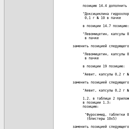
     позицию 14.4 дополнить 
     "Доксициклина гидрохлор
      0,1 г № 10 в пачке

     в позиции 14.7 позицию:

     "Левомицетин, капсулы 0
      в пачке

заменить позицией следующего
     "Левомицетин, капсулы 0
      в пачке

     в позиции 19 позицию:

     "Аевит, капсулы 0,2 г №
заменить позицией следующего
     "Аевит, капсулы 0,2 г №
     1.2. в таблице 2 прилож
     в позиции 1.3:

     позицию:

      "Фуросемид, таблетки 0
       (блистеры 10х5)

заменить позицией следующего