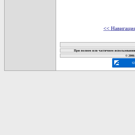
<< Навигаци
карта новых документов
При полном или частичном использовании 
© 2006