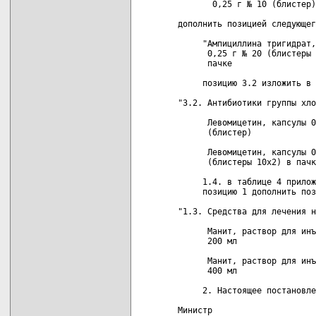
       0,25 г № 10 (блистер)

дополнить позицией следующег
     "Ампициллина тригидрат,
      0,25 г № 20 (блистеры 
      пачке

     позицию 3.2 изложить в 
"3.2. Антибиотики группы хло
      Левомицетин, капсулы 0
      (блистер)

      Левомицетин, капсулы 0
      (блистеры 10х2) в пачк
     1.4. в таблице 4 прилож
     позицию 1 дополнить поз
"1.3. Средства для лечения н
      Манит, раствор для инъ
      200 мл

      Манит, раствор для инъ
      400 мл

     2. Настоящее постановле
Министр                     