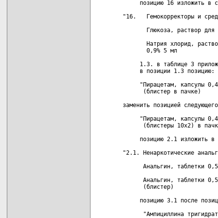
     позицию 16 изложить в с
"16.   Гемокорректоры и сред
       Глюкоза, раствор для 
       Натрия хлорид, раство
       0,9% 5 мл

     1.3. в таблице 3 прилож
     в позиции 1.3 позицию:

     "Пирацетам, капсулы 0,4
      (блистер в пачке)

заменить позицией следующего
     "Пирацетам, капсулы 0,4
      (блистеры 10х2) в пачк
     позицию 2.1 изложить в 
"2.1. Ненаркотические анальг
      Анальгин, таблетки 0,5
      Анальгин, таблетки 0,5
      (блистер)

     позицию 3.1 после позиц
      "Ампициллина тригидрат