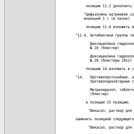
     позицию 11.2 дополнить 
    "Цефазолина натриевая со
    инъекций 1 г (в пачке)

     позицию 11.4 изложить в
"11.4. Антибиотики группы те
       Доксициклина гидрохло
       № 10 (блистер)

       Доксициклина гидрохло
       № 20 (блистеры 10х2) 
     позицию 14 изложить в с
"14.   Противопротозойные, а
       противопаразитарные с
       Метронидазол, таблетк
       (блистер)

     в позиции 15 позицию:

      "Викасол, раствор для 
заменить позицией следующего
      "Викасол, раствор для 