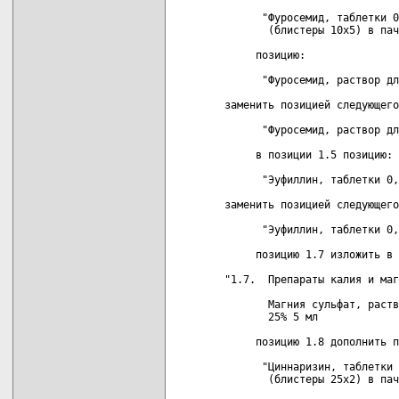
      "Фуросемид, таблетки 0
       (блистеры 10х5) в пач
     позицию:

      "Фуросемид, раствор дл
заменить позицией следующего
      "Фуросемид, раствор дл
     в позиции 1.5 позицию:

      "Эуфиллин, таблетки 0,
заменить позицией следующего
      "Эуфиллин, таблетки 0,
     позицию 1.7 изложить в 
"1.7.  Препараты калия и маг
       Магния сульфат, раств
       25% 5 мл

     позицию 1.8 дополнить п
      "Циннаризин, таблетки 
       (блистеры 25х2) в пач