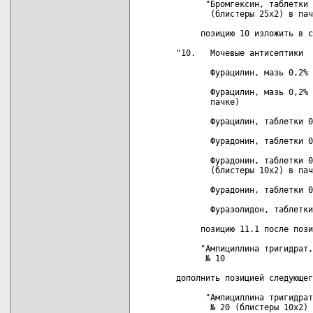
      "Бромгексин, таблетки 
       (блистеры 25х2) в пач
     позицию 10 изложить в с
"10.   Мочевые антисептики

       Фурацилин, мазь 0,2% 
       Фурацилин, мазь 0,2% 
       пачке)

       Фурацилин, таблетки 0
       Фурадонин, таблетки 0
       Фурадонин, таблетки 0
       (блистеры 10х2) в пач
       Фурадонин, таблетки 0
       Фуразолидон, таблетки
     позицию 11.1 после пози
     "Ампициллина тригидрат,
      № 10

дополнить позицией следующег
      "Ампициллина тригидрат
       № 20 (блистеры 10х2) 