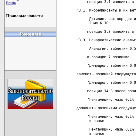
     позицию 3.1 изложить в 
Britain
"3.1. Миорелаксанты и их ант
Правовые новости
      Дитилин, раствор для и
      2 мл № 10

     позицию 3.3 изложить в 
"3.3. Ненаркотические анальг
      Анальгин, таблетки 0,5
     в позиции 7 позицию:

     "Димедрол, таблетки 0,0
заменить позицией следующего
     "Димедрол, таблетки 0,0
     позицию 14.3 после пози
     "Гентамицин, мазь 0,1% 
дополнить позициями следующе
     "Гентамицин, мазь 0,1% 
      в пачке

      Гентамицин, мазь 0,1% 
      в пачке
