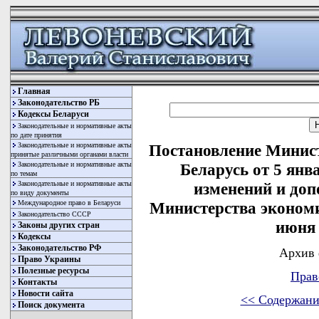
Главная
Законодательство РБ
Кодексы Беларуси
Законодательные и нормативные акты
по дате принятия
Законодательные и нормативные акты
Постановление Минис
принятые различными органами власти
Законодательные и нормативные акты
Беларусь от 5 янв
по темам
Законодательные и нормативные акты
изменений и доп
по виду документы
Международное право в Беларуси
Министерства экономи
Законодательство СССР
июня 
Законы других стран
Кодексы
Законодательство РФ
Архив 
Право Украины
Полезные ресурсы
Прав
Контакты
Новости сайта
<< Содержани
Поиск документа