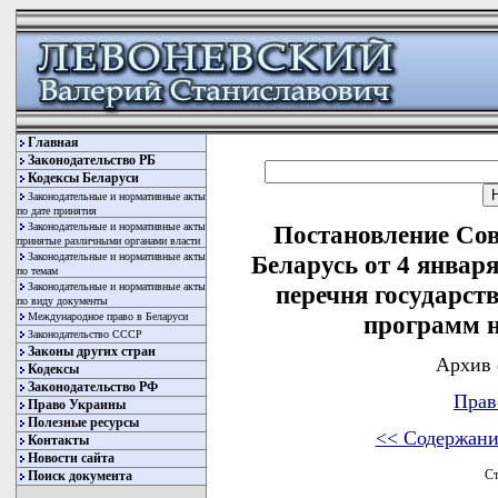
Главная
Законодательство РБ
Кодексы Беларуси
Законодательные и нормативные акты
по дате принятия
Законодательные и нормативные акты
Постановление Со
принятые различными органами власти
Законодательные и нормативные акты
Беларусь от 4 январ
по темам
Законодательные и нормативные акты
перечня государст
по виду документы
Международное право в Беларуси
программ н
Законодательство СССР
Законы других стран
Архив 
Кодексы
Законодательство РФ
Прав
Право Украины
Полезные ресурсы
<< Содержани
Контакты
Новости сайта
Ст
Поиск документа