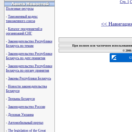
Стр. 1
С
Полезные ресурсы
-
Таможенный кодекс
таможенного союза
<< Навигаци
-
Каталог предприятий и
карта новых документов
организаций СНГ
-
Законодательство Республики
Беларусь по темам
При полном или частичном использовании 
© 2006
-
Законодательство Республики
Беларусь по дате принятия
-
Законодательство Республики
Беларусь по органу принятия
-
Законы Республики Беларусь
-
Новости законодательства
Беларуси
-
Тюрьмы Беларуси
-
Законодательство России
-
Деловая Украина
-
Автомобильный портал
-
The legislation of the Great