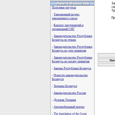
За
св
Полезные ресурсы
Тр
-
Таможенный кодекс
Пр
таможенного союза
-
Каталог предприятий и
организаций СНГ
-
Законодательство Республики
Беларусь по темам
-
Законодательство Республики
Беларусь по дате принятия
карта новых
-
Законодательство Республики
При 
Беларусь по органу принятия
-
Законы Республики Беларусь
-
Новости законодательства
Беларуси
-
Тюрьмы Беларуси
-
Законодательство России
-
Деловая Украина
-
Автомобильный портал
-
The legislation of the Great