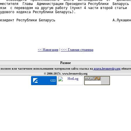
местителя  Главы  Администрации Президента Республики  Беларусь 
язи  с переводом на другую работу (пункт 4 части второй статьи  
удового кодекса Республики Беларусь).

езидент Республики Беларусь                            А.Лукашен
<< Навигация
|
<<< Главная страница
 документов
Разное
полном или частичном использовании материалов сайта ссылка на
pravo.levonevsky.org
обязат
© 2006-2017г. www.levonevsky.org