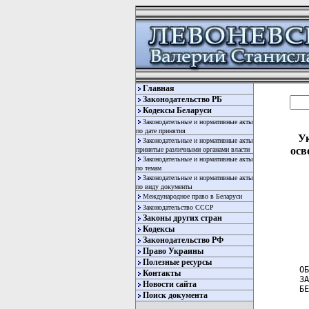
Главная
Законодательство РБ
Кодексы Беларуси
Законодательные и нормативные акты
по дате принятия
Ук
Законодательные и нормативные акты
осв
принятые различными органами власти
Законодательные и нормативные акты
по темам
Законодательные и нормативные акты
по виду документы
Международное право в Беларуси
Законодательство СССР
Законы других стран
Кодексы
Законодательство РФ
  
Право Украины
Полезные ресурсы
ОБ
Контакты
ЗА
Новости сайта
БЕ
Поиск документа
  