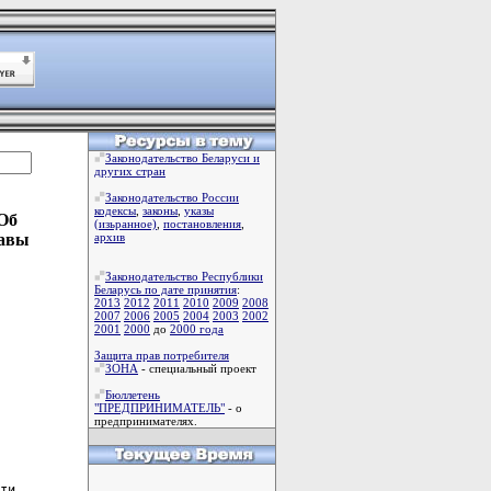
Законодательство Беларуси и
других стран
Законодательство России
кодексы
,
законы
,
указы
"Об
(изьранное)
,
постановления
,
лавы
архив
Законодательство Республики
Беларусь по дате принятия
:
2013
2012
2011
2010
2009
2008
2007
2006
2005
2004
2003
2002
2001
2000
до
2000 года
Защита прав потребителя
ЗОНА
- специальный проект
Бюллетень
"ПРЕДПРИНИМАТЕЛЬ"
- о
предпринимателях.
ти
