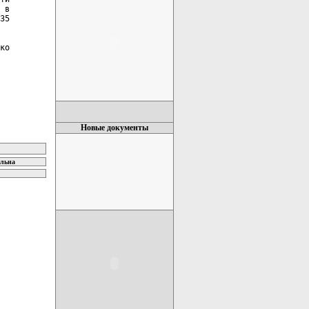
 в

35

ко

Новые документы
ельна