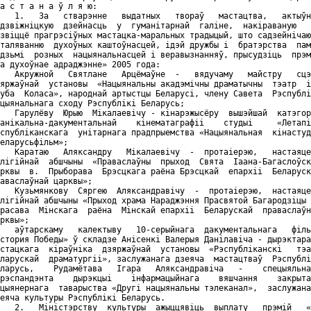
а с т а н а ў л я ю:

   1.   За   стварэнне   выдатных   твораў   мастацтва,   актыўн
дзвіжніцкую  дзейнасць  у  гуманітарнай  галіне,  накіраваную   
звіццё прагрэсіўных мастацка-маральных традыцый, што садзейнічаю
таляванню  духоўных каштоўнасцей, ідэй дружбы і  братэрства  пам
дзьмі  розных  нацыянальнасцей і веравызнанняў, прысудзіць  прэм
а духоўнае адраджэнне» 2005 года:

   Акружной   Святлане   Арцёмаўне  -   вядучаму   майстру   сцэ
яржаўнай  установы  «Нацыянальны акадэмічны драматычны  тэатр  і
уба  Коласа», народнай артыстцы Беларусі, члену Савета  Рэспублі
цыянальнага сходу Рэспублікі Беларусь;

   Гарулёву  Юрыю  Мікалаевічу - кінарэжысёру  вышэйшай  катэгор
анікальна-дакументальнай    кінематаграфіі    студыі     «Летапі
спубліканскага  унітарнага прадпрыемства «Нацыянальная  кінастуд
еларусьфільм»;

   Каратаю   Аляксандру   Мікалаевічу  -  протаіерэю,   настаяце
лігійнай  абшчыны  «Праваслаўны  прыход  Свята  Іаана-Багаслоўск
рквы  в.  Прыборава  Брэсцкага раёна Брэсцкай  епархіі  Беларуск
аваслаўнай царквы»;

   Кузьмянкову  Сяргею  Аляксандравічу  -  протаіерэю,  настаяце
лігійнай абшчыны «Прыход храма Нараджэння Прасвятой Багародзіцы 
расава  Мінскага  раёна  Мінскай епархіі  Беларускай  праваслаўн
рквы»;

   аўтарскаму   калектыву   10-серыйнага  дакументальнага   філь
стория Победы» ў складзе Анісенкі Валерыя Данілавіча - дырэктара
стацкага  кіраўніка  дзяржаўнай  установы  «Рэспубліканскі   тэа
ларускай  драматургіі», заслужанага дзеяча  мастацтваў  Рэспублі
ларусь,    Рудамётава   Ігара   Аляксандравіча   -    спецыяльна
рэспандэнта    дырэкцыі    інфармацыйнага    вяшчання    закрыта
цыянернага  таварыства «Другі нацыянальны тэлеканал»,  заслужана
еяча культуры Рэспублікі Беларусь.

   2.   Міністэрству  культуры  ажыццявіць  выплату   прэмій   «