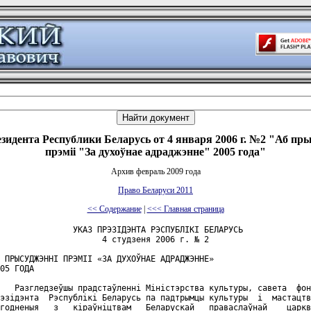
зидента Республики Беларусь от 4 января 2006 г. №2 "Аб пр
прэмii "За духоўнае адраджэнне" 2005 года"
Архив февраль 2009 года
Право Беларуси 2011
<< Содержание
|
<<< Главная страница
               УКАЗ ПРЭЗІДЭНТА РЭСПУБЛІКІ БЕЛАРУСЬ

                     4 студзеня 2006 г. № 2

 ПРЫСУДЖЭННІ ПРЭМІІ «ЗА ДУХОЎНАЕ АДРАДЖЭННЕ»

05 ГОДА

   Разгледзеўшы прадстаўленні Міністэрства культуры, савета  фон
эзідэнта  Рэспублікі Беларусь па падтрымцы культуры  і  мастацтв
годненыя   з   кіраўніцтвам   Беларускай   праваслаўнай    царкв