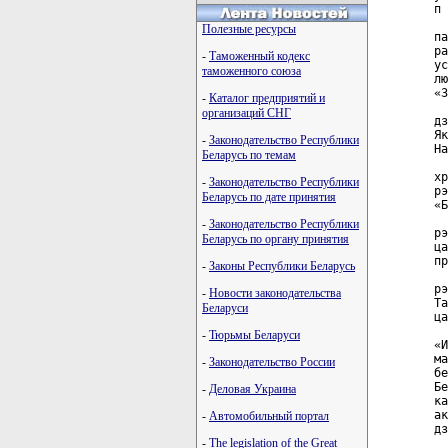
п 
  
Полезные ресурсы
па
ра
-
Таможенный кодекс
ус
таможенного союза
лю
«З
-
Каталог предприятий и
  
организаций СНГ
дз
Як
-
Законодательство Республики
На
Беларусь по темам
  
хр
-
Законодательство Республики
рэ
Беларусь по дате принятия
«Б
  
-
Законодательство Республики
рэ
Беларусь по органу принятия
ца
пр
-
Законы Республики Беларусь
  
рэ
-
Новости законодательства
Та
Беларуси
ца
  
-
Тюрьмы Беларуси
«И
ма
-
Законодательство России
бе
Бе
-
Деловая Украина
ка
ак
-
Автомобильный портал
дз
-
The legislation of the Great
  