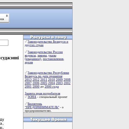
Законодательство Беларуси и
других стран
Законодательство России
кодексы
,
законы
,
указы
ысуджэннi
(изьранное)
,
постановления
,
архив
Законодательство Республики
Беларусь по дате принятия
:
2013
2012
2011
2010
2009
2008
2007
2006
2005
2004
2003
2002
2001
2000
до
2000 года
Защита прав потребителя
ЗОНА
- специальный проект
Бюллетень
"ПРЕДПРИНИМАТЕЛЬ"
- о
предпринимателях.
ду

а,

ы,
