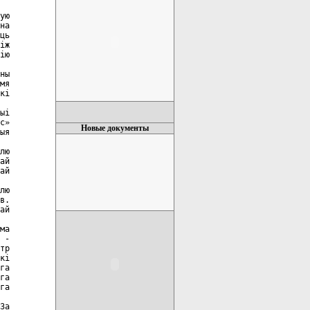
ую

на

ць

іж

ію

ны

мя

кі

ыі

с»

Новые документы
ыя

лю

ай

ай

лю

в.

ай

ма

 -

тр

кі

га

га

га

За
