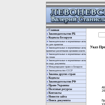
Главная
Законодательство РБ
Кодексы Беларуси
Законодательные и нормативные акты
по дате принятия
Указ Пре
Законодательные и нормативные акты
принятые различными органами власти
Законодательные и нормативные акты
по темам
Законодательные и нормативные акты
по виду документы
Международное право в Беларуси
Законодательство СССР
Законы других стран
  
Кодексы
  
Законодательство РФ
Право Украины
АБ
Полезные ресурсы
20
Контакты
Новости сайта
  
Поиск документа
Пр
уз