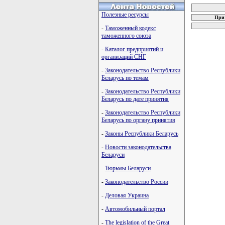
Полезные ресурсы
При 
-
Таможенный кодекс
таможенного союза
-
Каталог предприятий и
организаций СНГ
-
Законодательство Республики
Беларусь по темам
-
Законодательство Республики
Беларусь по дате принятия
-
Законодательство Республики
Беларусь по органу принятия
-
Законы Республики Беларусь
-
Новости законодательства
Беларуси
-
Тюрьмы Беларуси
-
Законодательство России
-
Деловая Украина
-
Автомобильный портал
-
The legislation of the Great