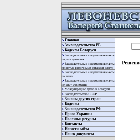
Главная
Законодательство РБ
Кодексы Беларуси
Законодательные и нормативные акты
по дате принятия
Решение
Законодательные и нормативные акты
принятые различными органами власти
Законодательные и нормативные акты
по темам
Законодательные и нормативные акты
по виду документы
Международное право в Беларуси
Законодательство СССР
Законы других стран
Кодексы
Законодательство РФ
Право Украины
Полезные ресурсы
Контакты
Новости сайта
Поиск документа
карта новых