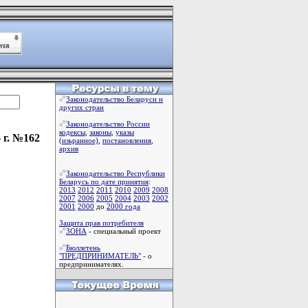
Законодательство Беларуси и
других стран
Законодательство России
кодексы
,
законы
,
указы
 г. №162
(изьранное)
,
постановления
,
архив
Законодательство Республики
Беларусь по дате принятия
:
2013
2012
2011
2010
2009
2008
2007
2006
2005
2004
2003
2002
2001
2000
до
2000 года
Защита прав потребителя
ЗОНА
- специальный проект
Бюллетень
"ПРЕДПРИНИМАТЕЛЬ"
- о
предпринимателях.