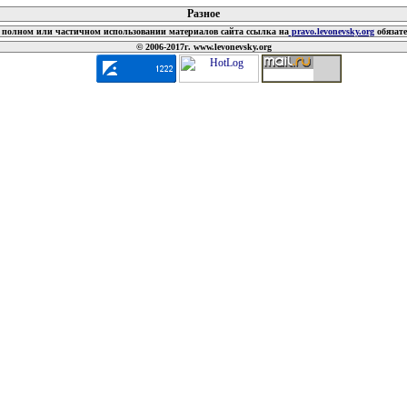
Разное
полном или частичном использовании материалов сайта ссылка на
pravo.levonevsky.org
обязат
© 2006-2017г. www.levonevsky.org