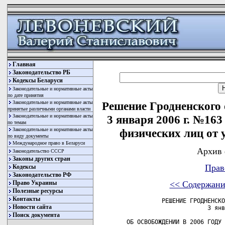
Главная
Законодательство РБ
Кодексы Беларуси
Законодательные и нормативные акты
по дате принятия
Законодательные и нормативные акты
Решение Гродненского 
принятые различными органами власти
Законодательные и нормативные акты
3 января 2006 г. №163
по темам
Законодательные и нормативные акты
физических лиц от 
по виду документы
Международное право в Беларуси
Архив 
Законодательство СССР
Законы других стран
Прав
Кодексы
Законодательство РФ
Право Украины
<< Содержани
Полезные ресурсы
Контакты
          РЕШЕНИЕ ГРОДНЕНСКО
Новости сайта
                       3 янв
Поиск документа
ОБ ОСВОБОЖДЕНИИ В 2006 ГОДУ 