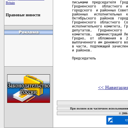
письмами  председателя  Грод
Britain
Гродненского   областного  и
городского  и районных Совет
районных   исполнительных  к
Правовые новости
Октябрьского  районов  город
Гродненского  областного  Со
исполнительного комитета, Гр
депутатов,   Гродненского   
комитетов,  администраций Ле
Гродно,  от  обложения  в  2
выплаченного им денежного во
в части, подлежащей зачислен
и районов.

Председатель                
<< Навигаци
карта новых документов
При полном или частичном использовании 
© 2006