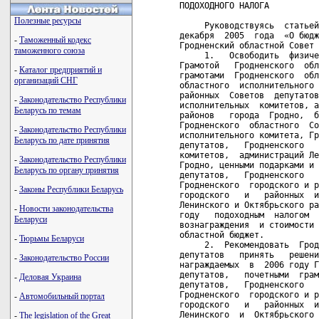
ПОДОХОДНОГО НАЛОГА

Полезные ресурсы
     Руководствуясь  статьей
декабря  2005  года  «О бюдж
-
Таможенный кодекс
Гродненский областной Совет 
таможенного союза
     1.   Освободить  физиче
Грамотой   Гродненского  обл
-
Каталог предприятий и
грамотами  Гродненского  обл
организаций СНГ
областного  исполнительного 
районных  Советов  депутатов
-
Законодательство Республики
исполнительных  комитетов, а
Беларусь по темам
районов   города  Гродно,  б
Гродненского  областного  Со
-
Законодательство Республики
исполнительного комитета, Гр
Беларусь по дате принятия
депутатов,   Гродненского   
комитетов,  администраций Ле
-
Законодательство Республики
Гродно, ценными подарками и 
Беларусь по органу принятия
депутатов,   Гродненского   
Гродненского  городского и р
-
Законы Республики Беларусь
городского   и   районных  и
Ленинского и Октябрьского ра
-
Новости законодательства
году   подоходным  налогом  
Беларуси
вознаграждения  и стоимости 
областной бюджет.

-
Тюрьмы Беларуси
     2.  Рекомендовать  Грод
депутатов   принять   решени
-
Законодательство России
награждаемых  в  2006 году Г
депутатов,   почетными  грам
-
Деловая Украина
депутатов,   Гродненского   
Гродненского  городского и р
-
Автомобильный портал
городского   и   районных  и
Ленинского  и  Октябрьского 
-
The legislation of the Great