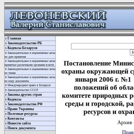
Главная
Законодательство РБ
Кодексы Беларуси
Законодательные и нормативные акты
по дате принятия
Законодательные и нормативные акты
Постановление Минис
принятые различными органами власти
Законодательные и нормативные акты
охраны окружающей ср
по темам
Законодательные и нормативные акты
января 2006 г. №
по виду документы
Международное право в Беларуси
положений об обл
Законодательство СССР
комитете природных р
Законы других стран
Кодексы
среды и городской, 
Законодательство РФ
Право Украины
ресурсов и охр
Полезные ресурсы
Контакты
Архив 
Новости сайта
Поиск документа
Прав