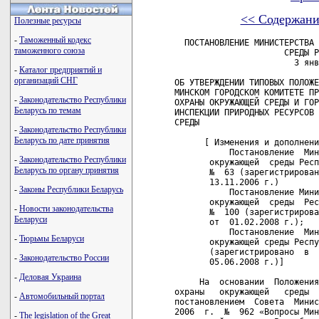
<< Содержани
Полезные ресурсы
-
Таможенный кодекс
  ПОСТАНОВЛЕНИЕ МИНИСТЕРСТВА ПРИРОДНЫХ РЕСУРСОВ И ОХРАНЫ ОКРУЖАЮЩЕЙ
                      СРЕДЫ РЕСПУБЛИКИ БЕЛАРУСЬ
                        3 января 2006 г. № 1

ОБ УТВЕРЖДЕНИИ ТИПОВЫХ ПОЛОЖЕНИЙ ОБ ОБЛАСТНОМ,
МИНСКОМ ГОРОДСКОМ КОМИТЕТЕ ПРИРОДНЫХ РЕСУРСОВ И
ОХРАНЫ ОКРУЖАЮЩЕЙ СРЕДЫ И ГОРОДСКОЙ, РАЙОННОЙ
ИНСПЕКЦИИ ПРИРОДНЫХ РЕСУРСОВ И ОХРАНЫ ОКРУЖАЮЩЕЙ
СРЕДЫ

      [ Изменения и дополнения:
           Постановление  Министерства природных ресурсов  и  охраны
       окружающей  среды Республики Беларусь от 26 октября  2006  г.
       №  63 (зарегистрировано в Национальном реестре - № 8/15311 от
       13.11.2006 г.)
           Постановление Министерства природных ресурсов   и  охраны
       окружающей  среды  Республики Беларусь от 17 декабря 2007  г.  
       №  100 (зарегистрировано в Национальном реестре  -  № 8/18074  
       от  01.02.2008 г.);
           Постановление  Министерства природных ресурсов  и  охраны
       окружающей среды Республики Беларусь от 21 мая 2008 г.  №  45
       (зарегистрировано  в  Национальном реестре  -  №  8/18906  от
       05.06.2008 г.)] 
    
     На  основании  Положения о Министерстве  природных  ресурсов  и
охраны   окружающей   среды   Республики   Беларусь,   утвержденного
постановлением  Совета  Министров Республики  Беларусь  от  29  июля
2006  г.  №  962 «Вопросы Министерства природных ресурсов  и  охраны
окружающей   среды  Республики  Беларусь»,  Министерство   природных
ресурсов и охраны окружающей среды Республики Беларусь ПОСТАНОВЛЯЕТ:
            
         
     Утвердить прилагаемые:
     Типовое  положение  об  областном, Минском  городском  комитете
природных ресурсов и охраны окружающей среды;
     Типовое  положение  о  городской, районной инспекции  природных
ресурсов и охраны окружающей среды.
     
Министр                                                  Л.И.Хоружик

СОГЛАСОВАНО              СОГЛАСОВАНО
Председатель             Председатель
Брестского областного    Витебского
исполнительного комитета областного
       К.А.Сумар         исполнительного
28.10.2005               комитета
                                В.П.Андрейченко
                         04.11.2005
                         
СОГЛАСОВАНО              СОГЛАСОВАНО
Председатель             Председатель
Гомельского областного   Гродненского
исполнительного комитета областного
       А.С.Якобсон       исполнительного
08.11.2005               комитета
                                В.Е.Савченко
                         27.10.2005
                         
СОГЛАСОВАНО              СОГЛАСОВАНО
Первый заместитель       Председатель
Председателя             Минского областного
Минского городского      исполнительного
исполнительного комитета комитета
       Н.П.Пантелей             Н.Ф.Домашкевич
31.10.2005               03.11.2005
                         
СОГЛАСОВАНО              
Председатель
Могилевского областного
исполнительного комитета
       Б.В.Батура
14.11.2005

                                              УТВЕРЖДЕНО
                                              Постановление
                                              Министерства природных
                                              ресурсов и охраны
                                              окружающей среды
                                              Республики Беларусь
                                              03.01.2006 № 1

ТИПОВОЕ ПОЛОЖЕНИЕ
об областном, Минском городском комитете природных ресурсов и охраны
окружающей среды

     1.  Настоящее  Положение разработано на основании  Положения  о
Министерстве природных ресурсов и охраны окружающей среды Республики
Беларусь,  утвержденного постановлением Совета Министров  Республики
Беларусь  от  29 июля 2006 г. № 962 «Вопросы Министерства  природных
ресурсов    и   охраны   окружающей   среды   Республики   Беларусь»
(Национальный  реестр правовых актов Республики Беларусь,  2006  г.,
№ 125, 5/22679).
         
     2.  Областной, Минский городской комитет природных  ресурсов  и
охраны  окружающей среды (далее - комитет) является  территориальным
органом  Министерства природных ресурсов и охраны  окружающей  среды
Республики Беларусь (далее - Минприроды).
     3.     Комитет    в    своей    деятельности    руководствуется
законодательством Республики Беларусь и правовыми актами Минприроды.
     4. Главны
таможенного союза
-
Каталог предприятий и
организаций СНГ
-
Законодательство Республики
Беларусь по темам
-
Законодательство Республики
Беларусь по дате принятия
-
Законодательство Республики
Беларусь по органу принятия
-
Законы Республики Беларусь
-
Новости законодательства
Беларуси
-
Тюрьмы Беларуси
-
Законодательство России
-
Деловая Украина
-
Автомобильный портал
-
The legislation of the Great