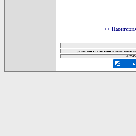
<< Навигаци
карта новых документов
При полном или частичном использовании 
© 2006