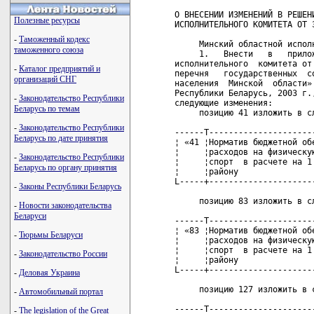
Полезные ресурсы
-
Таможенный кодекс
таможенного союза
-
Каталог предприятий и
организаций СНГ
-
Законодательство Республики
Беларусь по темам
-
Законодательство Республики
Беларусь по дате принятия
-
Законодательство Республики
Беларусь по органу принятия
-
Законы Республики Беларусь
-
Новости законодательства
Беларуси
-
Тюрьмы Беларуси
-
Законодательство России
-
Деловая Украина
-
Автомобильный портал
-
The legislation of the Great