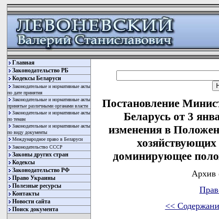
Главная
Законодательство РБ
Кодексы Беларуси
Законодательные и нормативные акты
по дате принятия
Законодательные и нормативные акты
Постановление Минис
принятые различными органами власти
Законодательные и нормативные акты
Беларусь от 3 янв
по темам
Законодательные и нормативные акты
изменения в Положен
по виду документы
Международное право в Беларуси
хозяйствующих 
Законодательство СССР
доминирующее поло
Законы других стран
Кодексы
Законодательство РФ
Архив 
Право Украины
Полезные ресурсы
Прав
Контакты
Новости сайта
<< Содержани
Поиск документа