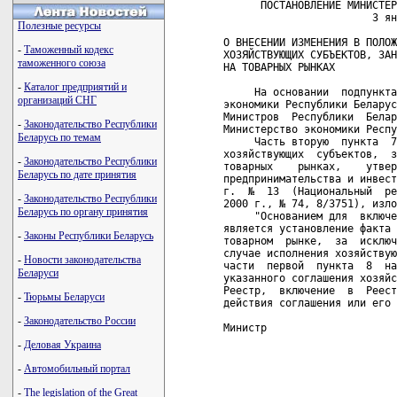
      ПОСТАНОВЛЕНИЕ МИНИСТЕР
                        3 ян
Полезные ресурсы
О ВНЕСЕНИИ ИЗМЕНЕНИЯ В ПОЛОЖ
-
Таможенный кодекс
ХОЗЯЙСТВУЮЩИХ СУБЪЕКТОВ, ЗАН
таможенного союза
НА ТОВАРНЫХ РЫНКАХ

-
Каталог предприятий и
     На основании  подпункта
организаций СНГ
экономики Республики Беларус
Министров  Республики  Белар
-
Законодательство Республики
Министерство экономики Респу
Беларусь по темам
     Часть вторую  пункта  7
хозяйствующих  субъектов,  з
-
Законодательство Республики
товарных    рынках,    утвер
Беларусь по дате принятия
предпринимательства и инвест
г.  №  13  (Национальный  ре
-
Законодательство Республики
2000 г., № 74, 8/3751), изло
Беларусь по органу принятия
     "Основанием для  включе
является установление факта 
-
Законы Республики Беларусь
товарном  рынке,  за  исключ
случае исполнения хозяйствую
-
Новости законодательства
части  первой  пункта  8  на
Беларуси
указанного соглашения хозяйс
Реестр,  включение  в  Реест
-
Тюрьмы Беларуси
действия соглашения или его 
-
Законодательство России
Министр                     
-
Деловая Украина
-
Автомобильный портал
-
The legislation of the Great