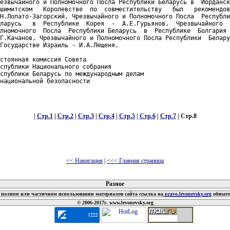
езвычайного и Полномочного Посла Республики Беларусь в  Иорданск
шимитском   Королевстве  по  совместительству   был   рекомендов
Н.Лопато-Загорский, Чрезвычайного и Полномочного Посла  Республи
ларусь   в  Республике  Корея  -  А.Е.Гурьянов,  Чрезвычайного  
лномочного  Посла  Республики Беларусь  в  Республике  Болгария 
Г.Качанов, Чрезвычайного и Полномочного Посла Республики  Белару
Государстве Израиль - И.А.Лещеня.

стоянная комиссия Совета

спублики Национального собрания

спублики Беларусь по международным делам

национальной безопасности

|
Стр.1
|
Стр.2
|
Стр.3
|
Стр.4
|
Стр.5
|
Стр.6
|
Стр.7
| Стр.8
<< Навигация
|
<<< Главная страница
 документов
Разное
полном или частичном использовании материалов сайта ссылка на
pravo.levonevsky.org
обязат
© 2006-2017г. www.levonevsky.org