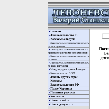
Главная
Законодательство РБ
Кодексы Беларуси
Законодательные и нормативные акты
по дате принятия
Поста
Законодательные и нормативные акты
Бе
принятые различными органами власти
Законодательные и нормативные акты
деят
по темам
Законодательные и нормативные акты
по виду документы
Международное право в Беларуси
Законодательство СССР
Законы других стран
Кодексы
Законодательство РФ
Право Украины
Полезные ресурсы
Контакты
Новости сайта
Поиск документа