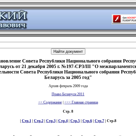
новление Совета Республики Национального собрания Респ
ларусь от 21 декабря 2005 г. №197-СР3/III "О межпарламентс
ельности Совета Республики Национального собрания Респу
Беларусь за 2005 год"
Архив февраль 2009 года
Право Беларуси 2011
<< Содержание
|
<<< Главная страница
Стр. 8
|
Стр.1
|
Стр.2
|
Стр.3
|
Стр.4
|
Стр.5
|
Стр.6
|
Стр.7
| Стр.8