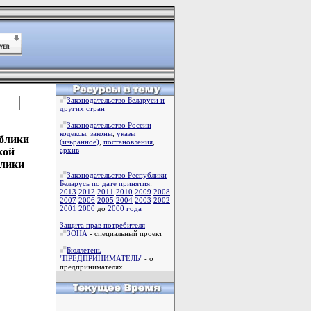
Законодательство Беларуси и
других стран
Законодательство России
кодексы
,
законы
,
указы
ублики
(изьранное)
,
постановления
,
кой
архив
блики
Законодательство Республики
Беларусь по дате принятия
:
2013
2012
2011
2010
2009
2008
2007
2006
2005
2004
2003
2002
2001
2000
до
2000 года
Защита прав потребителя
ЗОНА
- специальный проект
Бюллетень
"ПРЕДПРИНИМАТЕЛЬ"
- о
предпринимателях.