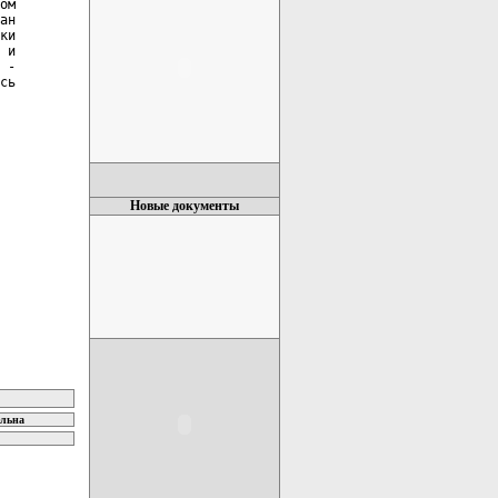
ом

ан

ки

 и

 -

сь

Новые документы
ельна