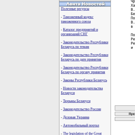
Чр
Ха
Полезные ресурсы
В.
Бе
-
Таможенный кодекс
По
таможенного союза
В.
в 
-
Каталог предприятий и
организаций СНГ
По
Ре
-
Законодательство Республики
Ре
Беларусь по темам
и 
-
Законодательство Республики
Беларусь по дате принятия
-
Законодательство Республики
Беларусь по органу принятия
-
Законы Республики Беларусь
-
Новости законодательства
Беларуси
-
Тюрьмы Беларуси
карта новых
-
Законодательство России
При 
-
Деловая Украина
-
Автомобильный портал
-
The legislation of the Great