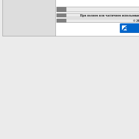
карта новых документов
При полном или частичном использован
© 20