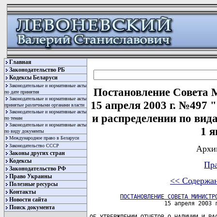
Главная
Законодательство РБ
Кодексы Беларуси
Законодательные и нормативные акты
Постановление Совета 
по дате принятия
Законодательные и нормативные акты
15 апреля 2003 г. №497 
принятые различными органами власти
Законодательные и нормативные акты
и распределении по вида
по темам
Законодательные и нормативные акты
1 я
по виду документы
Международное право в Беларуси
Законодательство СССР
Архи
Законы других стран
Кодексы
Пра
Законодательство РФ
Право Украины
<< Содержа
Полезные ресурсы
Контакты
ПОСТАНОВЛЕНИЕ СОВЕТА МИНИСТР
Новости сайта
                      15 апреля 2003 г
Поиск документа