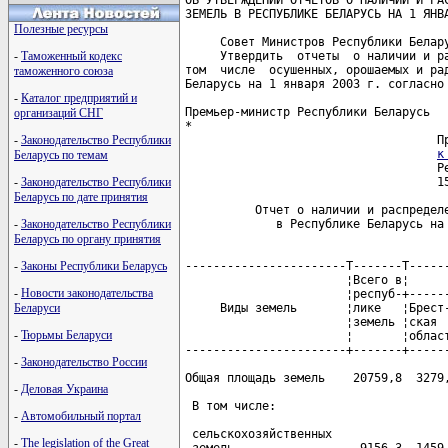
ОБ УТВЕРЖДЕНИИ ОТЧЕТОВ О НАЛИЧИИ И РАС
ЗЕМЕЛЬ В РЕСПУБЛИКЕ БЕЛАРУСЬ НА 1 ЯНВА
Полезные ресурсы
     Совет Министров Республики Белару
-
Таможенный кодекс
     Утвердить  отчеты  о наличии и ра
том  числе  осушенных, орошаемых и рад
таможенного союза
Беларусь на 1 января 2003 г. согласно 
-
Каталог предприятий и
Премьер-министр Республики Беларусь   
организаций СНГ
*                                     
-
Законодательство Республики
                                    Пр
к
Беларусь по темам
-
Законодательство Республики
Беларусь по дате принятия
-
Законодательство Республики
Беларусь по органу принятия
-
Законы Республики Беларусь
-
Новости законодательства
Беларуси
-
Тюрьмы Беларуси
-
Законодательство России
-
Деловая Украина
-
Автомобильный портал
-
The legislation of the Great