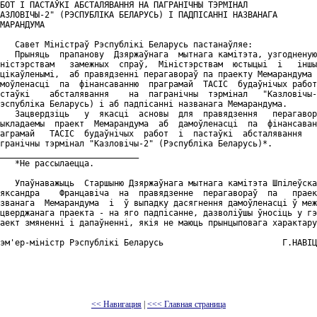
БОТ I ПАСТАЎКI АБСТАЛЯВАННЯ НА ПАГРАНIЧНЫ ТЭРМIНАЛ

АЗЛОВIЧЫ-2" (РЭСПУБЛIКА БЕЛАРУСЬ) I ПАДПIСАННI НАЗВАНАГА

МАРАНДУМА

   Савет Miнicтpaў Рэспублiкi Беларусь пастанаўляе:

   Прыняць  прапанову  Дзяржаўнага  мытнага камiтэта, узгодненую
нiстэрствам   замежных  спраў,  Мiнiстэрствам  юстыцыi  i   iншы
цiкаўленымi,  аб правядзеннi перагавораў па праекту Мемарандума 
моўленасцi  па  фiнансаванню  праграмай  ТАСIС  будаўнiчых работ
стаўкi    абсталявання    на  пагранiчны  тэрмiнал   "Казловiчы-
эспублiка Беларусь) i аб падпiсаннi названага Мемарандума.

   Зацвердзiць   у  якасцi  асновы  для  правядзення   перагавор
ыкладаемы  праект  Мемарандума  аб  дамоўленасцi  па  фiнансаван
аграмай   ТАСIС  будаўнiчых  работ  i  пастаўкi  абсталявання   
гранiчны тэрмiнал "Казловiчы-2" (Рэспублiка Беларусь)*.

____________________________

   *Не рассылаецца.

   Упаўнаважыць  Старшыню Дзяржаўнага мытнага камiтэта Шпiлеўска
яксандра    Францавiча  на  правядзенне  перагавораў  па   праек
званага  Мемарандума  i  ў выпадку дасягнення дамоўленасцi ў меж
цверджанага праекта - на яго падпiсанне, дазволiўшы ўносiць у гэ
аект змяненнi i дапаўненнi, якiя не маюць прынцыповага характару
эм'ер-мiнiстр Рэспублiкi Беларусь                        Г.НАВIЦ
<< Навигация
|
<<< Главная страница