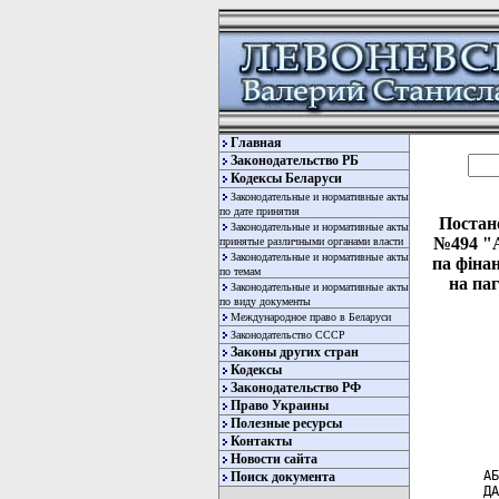
Главная
Законодательство РБ
Кодексы Беларуси
Законодательные и нормативные акты
по дате принятия
Постан
Законодательные и нормативные акты
№494 "А
принятые различными органами власти
Законодательные и нормативные акты
па фiна
по темам
на па
Законодательные и нормативные акты
по виду документы
Международное право в Беларуси
Законодательство СССР
Законы других стран
Кодексы
Законодательство РФ
Право Украины
Полезные ресурсы
  
Контакты
  
Новости сайта
АБ
Поиск документа
ДА