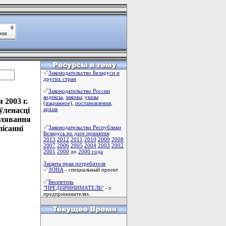
Законодательство Беларуси и
других стран
Законодательство России
кодексы
,
законы
,
указы
2003 г.
(изьранное)
,
постановления
,
ўленасцi
архив
алявання
iсаннi
Законодательство Республики
Беларусь по дате принятия
:
2013
2012
2011
2010
2009
2008
2007
2006
2005
2004
2003
2002
2001
2000
до
2000 года
Защита прав потребителя
ЗОНА
- специальный проект
Бюллетень
"ПРЕДПРИНИМАТЕЛЬ"
- о
предпринимателях.