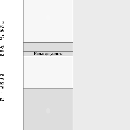
 з

мi

аб

 i

2"

аў

ню

Новые документы
на

га

ту

ах

ты

.

КI
