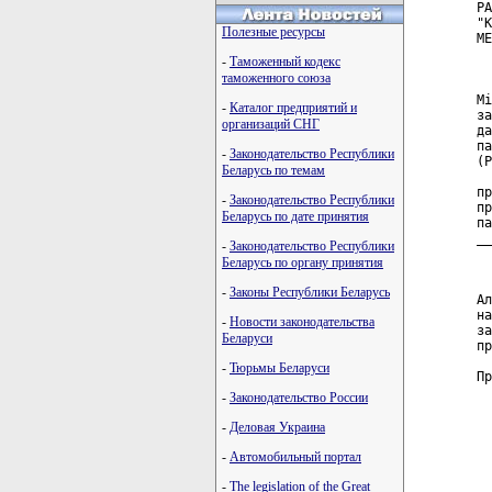
РА
"К
Полезные ресурсы
МЕ
-
Таможенный кодекс
  
таможенного союза
  
Мi
-
Каталог предприятий и
за
организаций СНГ
да
па
-
Законодательство Республики
(Р
Беларусь по темам
  
пр
-
Законодательство Республики
пр
Беларусь по дате принятия
па
__
-
Законодательство Республики
  
Беларусь по органу принятия
  
-
Законы Республики Беларусь
Ал
на
-
Новости законодательства
за
Беларуси
пр
-
Тюрьмы Беларуси
Пр
-
Законодательство России
-
Деловая Украина
-
Автомобильный портал
-
The legislation of the Great