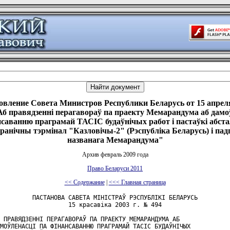
овление Совета Министров Республики Беларусь от 15 апреля 
б правядзеннi перагавораў па праекту Мемарандума аб дамо
нсаванню праграмай ТАСIС будаўнiчых работ i пастаўкi абст
гранiчны тэрмiнал "Казловiчы-2" (Рэспублiка Беларусь) i падп
названага Мемарандума"
Архив февраль 2009 года
Право Беларуси 2011
<< Содержание
|
<<< Главная страница
         ПАСТАНОВА САВЕТА МIНIСТРАЎ РЭСПУБЛIКI БЕЛАРУСЬ

                   15 красавiка 2003 г. № 494

 ПРАВЯДЗЕННI ПЕРАГАВОРАЎ ПА ПРАЕКТУ МЕМАРАНДУМА АБ

МОЎЛЕНАСЦI ПА ФIНАНСАВАННЮ ПРАГРАМАЙ ТАСIС БУДАЎНIЧЫХ
