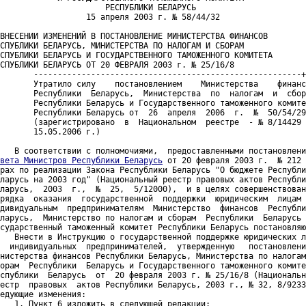
                      РЕСПУБЛИКИ БЕЛАРУСЬ

                  15 апреля 2003 г. № 58/44/32

ВНЕСЕНИИ ИЗМЕНЕНИЙ В ПОСТАНОВЛЕНИЕ МИНИСТЕРСТВА ФИНАНСОВ

СПУБЛИКИ БЕЛАРУСЬ, МИНИСТЕРСТВА ПО НАЛОГАМ И СБОРАМ

СПУБЛИКИ БЕЛАРУСЬ И ГОСУДАРСТВЕННОГО ТАМОЖЕННОГО КОМИТЕТА

СПУБЛИКИ БЕЛАРУСЬ ОТ 20 ФЕВРАЛЯ 2003 г. № 25/16/8

       --------------------------------------------------------+
       Утратило силу    постановлением    Министерства    финанс
       Республики  Беларусь,  Министерства  по  налогам  и  сбор
       Республики Беларусь и Государственного таможенного комите
       Республики Беларусь от  26  апреля  2006  г.  №  50/54/29
       (зарегистрировано  в  Национальном  реестре  - № 8/14429 
       15.05.2006 г.)   

вета Министров Республики Беларусь
 от 20 февраля 2003 г.  № 212 "О
мерах по реализации Закона Республики Беларусь "О бюджете Республики
Беларусь на 2003 год" (Национальный реестр правовых актов Республики
Беларусь,  2003  г.,  №  25,  5/12000),  и в целях совершенствования
порядка  оказания  государственной  поддержки  юридическим  лицам  и
индивидуальным  предпринимателям  Министерство  финансов  Республики
Беларусь,  Министерство по налогам и сборам  Республики  Беларусь  и
Государственный таможенный комитет Республики Беларусь постановляют:
     Внести в Инструкцию о государственной поддержке юридических лиц
и   индивидуальных  предпринимателей,  утвержденную   постановлением
Министерства финансов Республики Беларусь, Министерства по налогам и
сборам  Республики  Беларусь и Государственного таможенного комитета
Республики  Беларусь  от  20 февраля 2003 г. № 25/16/8 (Национальный
реестр  правовых  актов Республики Беларусь, 2003 г., № 32, 8/9233),
следующие изменения:
     1. Пункт 6 изложить в следующей редакции:
     "6. Для  реализации  решений  Президента  Республики Беларусь о
предоставлении  получателю средств финансовой помощи в пределах сумм
таможенных  платежей,  уплачиваемых  им  при  ввозе  на   таможенную
территорию    Республики  Беларусь  товаров,  Минфином  может   быть
произведен  зачет  подлежащих уплате сумм таможенных платежей в счет
причитающейся финансовой помощи.
     6.1. Основанием  для  проведения  зачета подлежащих уплате сумм
таможенных    платежей  в  счет  причитающейся  получателю   средств
финансовой  помощи  является  акт о проведении зачета (далее - акт),
форма которого приведена в приложении к настоящей Инструкции.
     Участниками зачета являются:
     получатель средств;
     Минфин;
     таможенный орган, осуществляющий таможенное оформление товаров,
ввозимых получателем средств (далее - таможня).
     Акт  составляется  в  трех  экземплярах,  которые предназначены
соответственно Минфину, таможне и получателю средств.
     Каждый  из  разделов  акта заполняется и заверяется подписями и
печатями соответствующего участника зачета. Раздел I акта заверяется
печатью  получателя  средств,  второй и четвертый - печатью Главного
государственного  казначейства  Минфина,  третий  - гербовой печатью
таможни.
     6.2. Для  проведения  зачета  получатель средств представляет в
Минфин  оформленное  в  установленном  порядке  заявление  (раздел I
акта).    Расчет    подлежащих   уплате  сумм  таможенных   платежей
производится  получателем  средств  в отношении товаров, указанных в
сопроводительных  документах  (счете-фактуре, счете-проформе и др.),
имеющих  отношение к перемещению через таможенную границу Республики
Беларусь  товаров,  таможенные  платежи по которым подлежат зачету в
счет средств причитающейся финансовой помощи.
     6.3. Минфин  в день представления заявления оформляет решение о
принятии  к  зачету  сумм  причитающейся из республиканского бюджета
финансовой  помощи  (раздел  II  акта),  которое  получатель средств
представляет  в  таможню  для  осуществления  процедур   таможенного
оформления.
     6.4. Получатель  средств  представляет  в таможню оформленные в
установленном порядке разделы I и II акта.
     Декларирование товаров,   подлежащих   таможенному  оформлению,
производится в  порядке,  установленном  Государственным  таможенным
комитетом Республики Беларусь, с учетом следующих особенностей:
     в качестве реквизитов платежного документа в графе  В  грузовой
таможенной декларации (далее - ГТД) указываются номер и дата решения
Минфина о принятии к зачету сумм причитающейся  из  республиканского
бюджета финансовой помощи (далее - решение). Один экземпляр разделов
I и II акта (либо их копии) хранится в делах таможни вместе с первым
экземпляром таможенного разрешения;
     при декларировании   таможне   представляется    дополнительный
экземпляр ГТД.
     Днем уплаты  таможенных  платежей  считается  дата   оформления
Минфином решения.
     Должностное лицо  таможни  в  день  принятия  ГТД   для   целей
таможенного  оформления  товаров заполняет отчет таможни (раздел III
акта),  заверяет дополнительный экземпляр ГТД путем внесения в графу
Д  "Служебные  отметки"  записи:  "ГТД принята" и заверяет ее личной
номерной печатью.
     Если таможенное   разрешение   на   использование   товаров   в
соответствии с заявленным таможенным  режимом  выдается  таможней  в
срок,  не  превышающий двух дней с даты принятия ГТД,  графа Д ГТД в
порядке,  указанном  в  части  четвертой  подпункта  6.4  настоящего
пункта,  не заполняется.  В этом случае к отчету таможни прилагается
дополнительный экземпляр таможенного разрешения.
     Получатель средств  не  позднее  следующего  рабочего дня после
принятия ГТД  представляет  заполненный  должностным  лицом  таможни
раздел  III  акта  начальнику  (заместителю  начальника) таможни.  К
отчету  прилагаются  заверенные   дополнительные   экземпляры   ГТД,
указанные   в   отчете   таможни,   либо  дополнительные  экземпляры
таможенных разрешений.
     Отчет таможни   регистрируется  в  отдельном  журнале,  порядок
ведения которого устанавливается таможней. Дополнительные экземпляры
ГТД  и  таможенных  разрешений  хранятся в делах таможни в отдельном
деле.
     Оформленный в установленном порядке раздел III акта получателем
средств представляется в Минфин не позднее дня,  следующего за  днем
его оформления.
     6.5. Минфин  оформляет  в  установленном  порядке  заключение о
проведении  зачета  по  суммам  причитающейся  из   республиканского
бюджета  финансовой  помощи  (раздел  IV акта) и направляет его всем
участникам  зачета  для  отражения в бухгалтерском учете уплаты сумм
таможенных    платежей  и  получения  из  республиканского   бюджета
финансовой помощи в соответствии с главой 3 Инструкции.
     6.6. В  случае  выдачи  таможней  отказа  в  выдаче таможенного
разрешения  на  использование  товаров  в  соответствии с заявленным
таможенным  режимом таможня информирует об этом Минфин, что является
для последнего основанием для аннулирования зачета.".
     2. Приложение изложить в следующей редакции:

                                   "Приложение
                                   к Инструкции о государственной
                                   поддержке юридических лиц
                                   и индивидуальных предпринимателей
                                   (в редакции постановления
                                   Министерства финансов
                                   Республики Беларусь,
                                   Министерства по налогам и сборам
                                   Республики Беларусь
                                   и Государственного
                                   таможенного комитета
                                   Республики Беларусь
                                   15.04.2003 № 58/44/32)

                                АКТ
                        о проведении зачета

                              РАЗДЕЛ I

                                               Министерство финансов
                                               Республики Беларусь

                        ЗАЯВЛЕНИЕ № ________

                    от "__" ____________ 200_ г.

     На основании __________________________________________________
                           (номер и дата решения Президента
                                 Республики Беларусь)
о предоставлении финансовой помощи _________________________________
                                          (наименование, УНН,
____________________________________________________________________
                 почтовый адрес получателя средств)
прошу произвести  зачет  причитающейся  из  республиканского бюджета
финансовой помощи в сумме __________________________________________
(___________________________________________________)  рублей в счет
подлежащих уплате таможенных платежей, в том числе:

----------------------T---------------------T----------------------¬
¦Наименование платежа ¦     Код платежа     ¦ Сумма зачета, рублей ¦
+---------------------+---------------------+----------------------+

                                       ИТОГО
____________________________________________________________________

Руководитель _________________                    __________________
                 (подпись)                           (И.О.Фамилия)

Главный бухгалтер _______________                 __________________
                     (подпись)                       (И.О.Фамилия)
                      М.П.
_____________________________
     (исполнитель, тел.)

                             РАЗДЕЛ II

             МИНИСТЕРСТВО ФИНАНСОВ РЕСПУБЛИКИ БЕЛАРУСЬ

                           РЕШЕНИЕ № ____

                    от "__" ___________ 200_ г.

               о принятии к зачету сумм причитающейся
           из республиканского бюджета финансовой помощи

     В соответствии с заявлением № ____ от "__" ____________ 200_ г.
принято к   зачету   причитающейся   из   республиканского   бюджета
финансовой  помощи  в  счет подлежащих уплате таможенных платежей на
сумму _________ (__________________________) рублей.

Руководитель _______________                      __________________
                (подпись)                            (И.О.Фамилия)

Начальник отдела _______________                  __________________
                    (подпись)                        (И