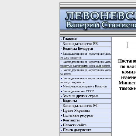
Главная
Законодательство РБ
Кодексы Беларуси
Законодательные и нормативные акты
по дате принятия
Постано
Законодательные и нормативные акты
по нал
принятые различными органами власти
Законодательные и нормативные акты
комите
по темам
измене
Законодательные и нормативные акты
Министе
по виду документы
Международное право в Беларуси
таможен
Законодательство СССР
Законы других стран
Кодексы
Законодательство РФ
Право Украины
Полезные ресурсы
Контакты
Новости сайта
  
Поиск документа
  
  