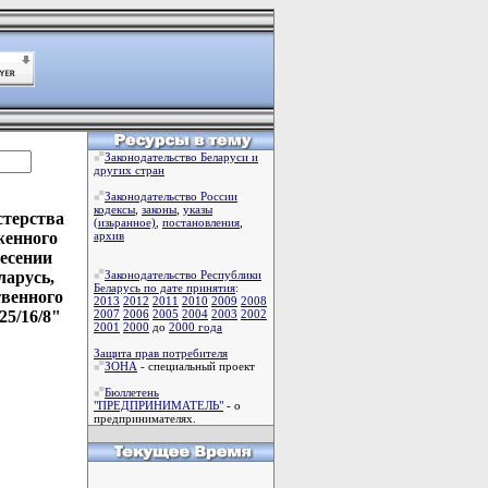
Законодательство Беларуси и
других стран
Законодательство России
кодексы
,
законы
,
указы
стерства
(изьранное)
,
постановления
,
женного
архив
несении
ларусь,
Законодательство Республики
Беларусь по дате принятия
:
твенного
2013
2012
2011
2010
2009
2008
25/16/8"
2007
2006
2005
2004
2003
2002
2001
2000
до
2000 года
Защита прав потребителя
ЗОНА
- специальный проект
Бюллетень
"ПРЕДПРИНИМАТЕЛЬ"
- о
предпринимателях.