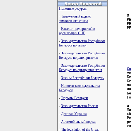
  
  
Полезные ресурсы
О 
-
Таможенный кодекс
РЕ
таможенного союза
РЕ
РЕ
-
Каталог предприятий и
  
организаций СНГ
  
  
-
Законодательство Республики
  
Беларусь по темам
  
  
-
Законодательство Республики
  
Беларусь по дате принятия
-
Законодательство Республики
Со
Беларусь по органу принятия
-
Законы Республики Беларусь
-
Новости законодательства
Беларуси
-
Тюрьмы Беларуси
-
Законодательство России
-
Деловая Украина
-
Автомобильный портал
-
The legislation of the Great