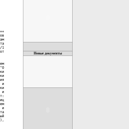
++

ов

ам

та

/1

от

Новые документы
.О.Фамилия)
                     М.П.
____________________________
     (исполнитель, тел.)

                             РАЗДЕЛ III

                                               Министерство финансов
                                               Республики Беларусь

                               ОТЧЕТ
                 _________________________ таможни

   о таможенном оформлении товаров, таможенные платежи по которым
 уплачены в соответствии с _______________________________________
                              (номер и дата решения Президента
                                     Республики Беларусь)
о предостав