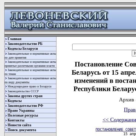
Главная
Законодательство РБ
Кодексы Беларуси
Законодательные и нормативные акты
по дате принятия
Законодательные и нормативные акты
Постановление Со
принятые различными органами власти
Законодательные и нормативные акты
Беларусь от 15 апре
по темам
Законодательные и нормативные акты
изменений в поста
по виду документы
Международное право в Беларуси
Республики Беларус
Законодательство СССР
Законы других стран
Архив 
Кодексы
Законодательство РФ
Прав
Право Украины
Полезные ресурсы
<< Содержани
Контакты
Новости сайта
ПОСТАНОВЛЕНИЕ СОВЕТ
Поиск документа
                      15 апр