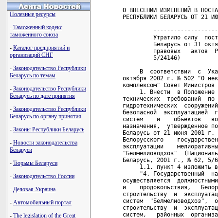
О ВНЕСЕНИИ ИЗМЕНЕНИЙ В ПОСТА
Полезные ресурсы
РЕСПУБЛИКИ БЕЛАРУСЬ ОТ 21 ИЮ
-
Таможенный кодекс
         -------------------
таможенного союза
         Утратило силу  пост
         Беларусь от 31 октя
-
Каталог предприятий и
         правовых   актов  Р
организаций СНГ
         5/24146)   

-
Законодательство Республики
     В  соответствии  с  Ука
Беларусь по темам
октября 2002 г. № 502 "О нек
комплексом" Совет Министров 
-
Законодательство Республики
     1. Внести  в Положение 
Беларусь по дате принятия
технических  требований  по 
гидротехнических  сооружений
-
Законодательство Республики
безопасной  эксплуатацией  г
Беларусь по органу принятия
систем    и    объектов   во
назначения,  утвержденное по
-
Законы Республики Беларусь
Беларусь от 21 июня 2001 г. 
Белорусского    государствен
-
Новости законодательства
эксплуатации    мелиоративны
Беларуси
"Белмелиоводхоз"  (Националь
Беларусь, 2001 г., № 62, 5/6
-
Тюрьмы Беларуси
     1.1. пункт 4 изложить в
     "4. Государственный  на
-
Законодательство России
осуществляется  должностными
и    продовольствия,   Белор
-
Деловая Украина
строительству  и  эксплуатац
систем  "Белмелиоводхоз",  о
-
Автомобильный портал
строительству  и  эксплуатац
систем,   районных  организа
-
The legislation of the Great