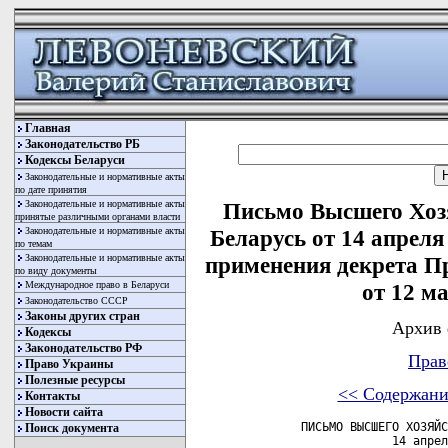
Главная
Законодательство РБ
Кодексы Беларуси
Законодательные и нормативные акты
по дате принятия
Законодательные и нормативные акты
Письмо Высшего Хоз
принятые различными органами власти
Законодательные и нормативные акты
Беларусь от 14 апреля
по темам
Законодательные и нормативные акты
применения декрета П
по виду документы
Международное право в Беларуси
от 12 ма
Законодательство СССР
Законы других стран
Архив 
Кодексы
Законодательство РФ
Прав
Право Украины
Полезные ресурсы
<< Содержани
Контакты
Новости сайта
       ПИСЬМО ВЫСШЕГО ХОЗЯЙС
Поиск документа
                    14 апрел