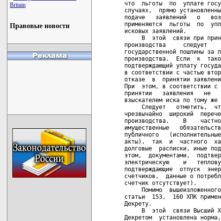
что  льготы  по  уплате госу
Britain
случаях,  прямо установленны
подаче   заявлений   о   воз
применяются  льготы  по  упл
Правовые новости
исковых заявлений.

     В  этой  связи при прин
производства     следует    
государственной пошлины за п
производства.  Если  к  тако
подтверждающий уплату госуда
в соответствии с частью втор
отказе  в  принятии заявлени
При  этом, в соответствии с 
принятии   заявления   не   
взыскателем иска по тому же 
     Следует   отметить,  чт
чрезвычайно  широкий  перече
производства.    В    частно
имущественные   обязательств
публичного   (исполнительные
акты),  так  и  частного  ха
долговые  расписки, иные под
этом,  документами,  подтвер
электрическую    и   теплову
подтверждающие  отпуск  энер
счетчиков,  данные о потребл
счетчик отсутствует).

     Помимо  вышеизложенного
статьи  153,  160 ХПК примен
Декрету.

     В  этой  связи Высший Х
Декретом  установлена норма,