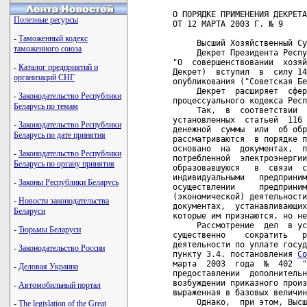
О ПОРЯДКЕ ПРИМЕНЕНИЯ ДЕКРЕТА
Полезные ресурсы
ОТ 12 МАРТА 2003 Г. № 9

-
Таможенный кодекс
     Высший Хозяйственный Су
таможенного союза
     Декрет Президента Респу
"О  совершенствовании  хозяй
-
Каталог предприятий и
Декрет)  вступил  в  силу 14
организаций СНГ
опубликования ("Советская Бе
     Декрет  расширяет  сфер
-
Законодательство Республики
процессуального кодекса Респ
Беларусь по темам
     Так,  в  соответствии  
установленных  статьей  116 
-
Законодательство Республики
денежной  суммы  или  об обр
Беларусь по дате принятия
рассматриваются  в порядке п
основано  на  документах,  п
-
Законодательство Республики
потребленной  электроэнергии
Беларусь по органу принятия
образовавшуюся   в  связи  с
индивидуальными   предприним
-
Законы Республики Беларусь
осуществлении     предприним
(экономической) деятельности
-
Новости законодательства
документах,  устанавливающих
Беларуси
которые им признаются, но не
     Рассмотрение  дел  в ус
-
Тюрьмы Беларуси
существенно    сократить   р
деятельности по уплате госуд
-
Законодательство России
пункту 3.4. постановления 
Со
марта  2003  года  №  402  "
-
Деловая Украина
предоставлении  дополнительн
возбуждении приказного произ
-
Автомобильный портал
выраженная в базовых величин
     Однако,  при этом, Высш
-
The legislation of the Great