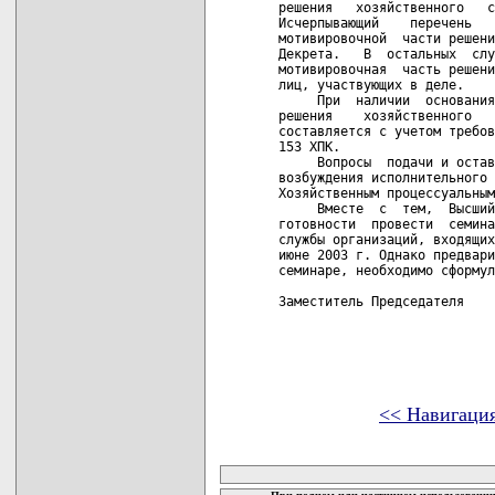
решения   хозяйственного   с
Исчерпывающий    перечень   
мотивировочной  части решени
Декрета.   В  остальных  слу
мотивировочная  часть решени
лиц, участвующих в деле.

     При  наличии  основания
решения    хозяйственного   
составляется с учетом требов
153 ХПК.

     Вопросы  подачи и остав
возбуждения исполнительного 
Хозяйственным процессуальным
     Вместе  с  тем,  Высший
готовности  провести  семина
службы организаций, входящих
июне 2003 г. Однако предвари
семинаре, необходимо сформул
Заместитель Председателя    
<< Навигаци
карта новых документов