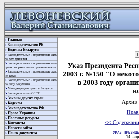
Главная
Законодательство РБ
Кодексы Беларуси
Законодательные и нормативные акты
по дате принятия
Законодательные и нормативные акты
Указ Президента Респ
принятые различными органами власти
Законодательные и нормативные акты
2003 г. №150 "О неко
по темам
Законодательные и нормативные акты
в 2003 году орга
по виду документы
Международное право в Беларуси
к
Законодательство СССР
Законы других стран
Архив 
Кодексы
Законодательство РФ
Прав
Право Украины
Полезные ресурсы
<< Содержани
Контакты
Новости сайта
УКАЗ ПРЕЗИДЕ
Поиск документа
                      14 апр