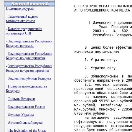
О НЕКОТОРЫХ МЕРАХ ПО ФИНАНСИ
Полезные ресурсы
АГРОПРОМЫШЛЕННОГО КОМПЛЕКСА

-
Таможенный кодекс
таможенного союза
       [ Изменения и дополне
            Указ  Президента
-
Каталог предприятий и
         2003 г.   №   602  
организаций СНГ
         Республики Беларусь
-
Законодательство Республики
Беларусь по темам
     В  целях более эффектив
комплекса постановляю:

-
Законодательство Республики
Беларусь по дате принятия
     1. Утратил силу. 

-
Законодательство Республики
     2. Утратил силу. 

Беларусь по органу принятия
     3. Облисполкомам  в  по
-
Законы Республики Беларусь
обеспечить направление в 200
     3.1. местных  целевых  
-
Новости законодательства
производителей  сельскохозяй
Беларуси
образуемых областными Совета
     на  закупку  минеральны
-
Тюрьмы Беларуси
организаций 55158 млн.рублей
млн.рублей,  Витебскому  -  
-
Законодательство России
млн.рублей, Минскому - 22858
6700 млн.рублей;

-
Деловая Украина
     на погашение  задолженн
нефтепродукты,  полученные в
-
Автомобильный портал
государственного  материальн
числе Брестскому облисполком
-
The legislation of the Great