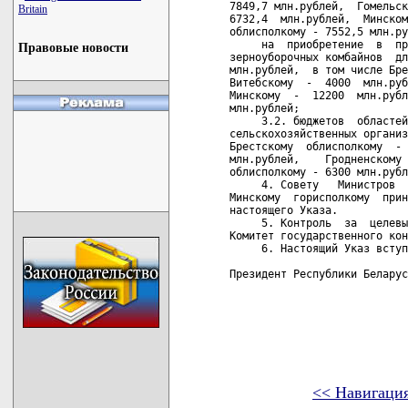
7849,7 млн.рублей,  Гомельск
Britain
6732,4  млн.рублей,  Минском
облисполкому - 7552,5 млн.ру
     на  приобретение  в  пр
Правовые новости
зерноуборочных комбайнов  дл
млн.рублей,  в том числе Бре
Витебскому  -  4000  млн.руб
Минскому  -  12200  млн.рубл
млн.рублей;

     3.2. бюджетов  областей
сельскохозяйственных организ
Брестскому  облисполкому  - 
млн.рублей,    Гродненскому 
облисполкому - 6300 млн.рубл
     4. Совету   Министров  
Минскому  горисполкому  прин
настоящего Указа.

     5. Контроль  за  целевы
Комитет государственного кон
     6. Настоящий Указ вступ
Президент Республики Беларус
<< Навигаци