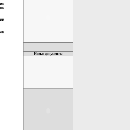
ию

ны

ИЙ

ов

Новые документы