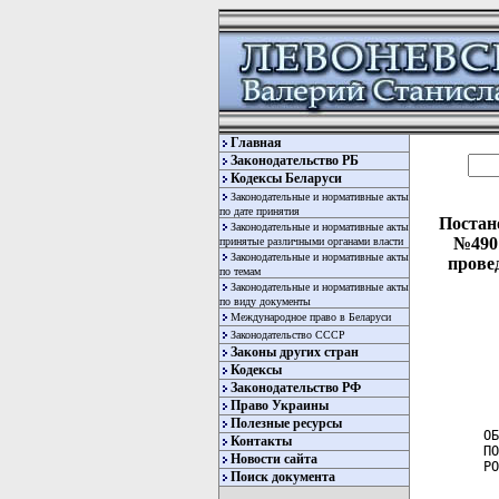
Главная
Законодательство РБ
Кодексы Беларуси
Законодательные и нормативные акты
по дате принятия
Постан
Законодательные и нормативные акты
№490
принятые различными органами власти
Законодательные и нормативные акты
прове
по темам
Законодательные и нормативные акты
по виду документы
Международное право в Беларуси
Законодательство СССР
Законы других стран
Кодексы
Законодательство РФ
  
Право Украины
Полезные ресурсы
ОБ
Контакты
ПО
Новости сайта
РО
Поиск документа
  