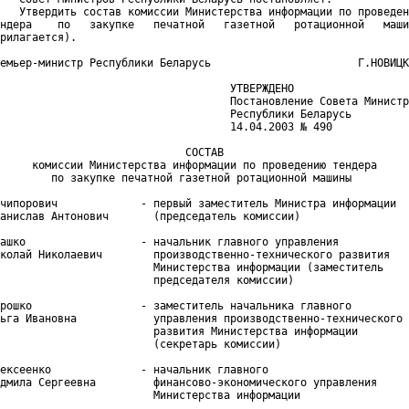
   Утвердить состав комиссии Министерства информации по проведен
ндера    по   закупке   печатной   газетной   ротационной   маши
рилагается).

емьер-министр Республики Беларусь                       Г.НОВИЦК
                                    УТВЕРЖДЕНО

                                    Постановление Совета Министр
                                    Республики Беларусь

                                    14.04.2003 № 490

                             СОСТАВ

     комиссии Министерства информации по проведению тендера

        по закупке печатной газетной ротационной машины

чипорович             - первый заместитель Министра информации

анислав Антонович       (председатель комиссии)

ашко                  - начальник главного управления

колай Николаевич        производственно-технического развития

                        Министерства информации (заместитель

                        председателя комиссии)

рошко                 - заместитель начальника главного

ьга Ивановна            управления производственно-технического

                        развития Министерства информации

                        (секретарь комиссии)

ексеенко              - начальник главного

дмила Сергеевна         финансово-экономического управления

                        Министерства информации
