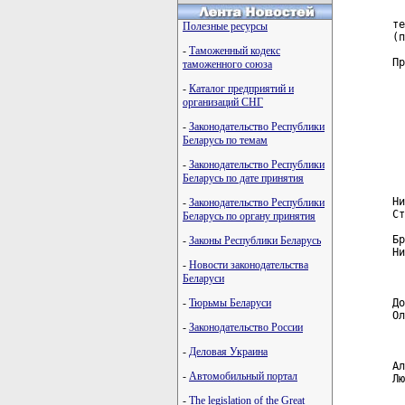
  
те
Полезные ресурсы
(п
-
Таможенный кодекс
Пр
таможенного союза
  
-
Каталог предприятий и
  
организаций СНГ
  
  
-
Законодательство Республики
Беларусь по темам
  
  
-
Законодательство Республики
  
Беларусь по дате принятия
Ни
-
Законодательство Республики
Ст
Беларусь по органу принятия
Бр
-
Законы Республики Беларусь
Ни
-
Новости законодательства
  
  
Беларуси
-
Тюрьмы Беларуси
До
Ол
-
Законодательство России
  
  
-
Деловая Украина
Ал
-
Автомобильный портал
Лю
  
-
The legislation of the Great