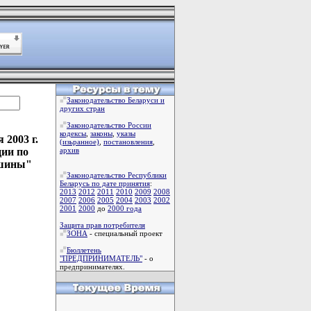
Законодательство Беларуси и
других стран
Законодательство России
кодексы
,
законы
,
указы
2003 г.
(изьранное)
,
постановления
,
ии по
архив
ашины"
Законодательство Республики
Беларусь по дате принятия
:
2013
2012
2011
2010
2009
2008
2007
2006
2005
2004
2003
2002
2001
2000
до
2000 года
Защита прав потребителя
ЗОНА
- специальный проект
Бюллетень
"ПРЕДПРИНИМАТЕЛЬ"
- о
предпринимателях.