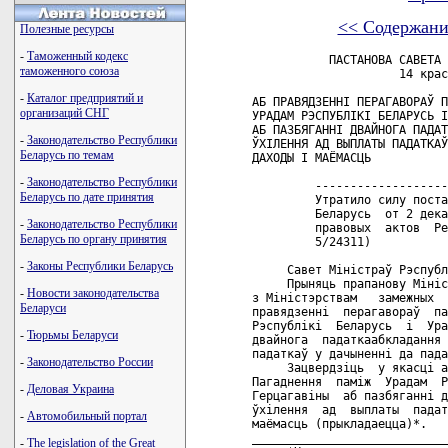
<< Содержани
Полезные ресурсы
-
Таможенный кодекс
           ПАСТАНОВА САВЕТА 
таможенного союза
                     14 крас
-
Каталог предприятий и
АБ ПРАВЯДЗЕННI ПЕРАГАВОРАЎ П
организаций СНГ
УРАДАМ РЭСПУБЛIКI БЕЛАРУСЬ I
АБ ПАЗБЯГАННI ДВАЙНОГА ПАДАТ
-
Законодательство Республики
ЎХIЛЕННЯ АД ВЫПЛАТЫ ПАДАТКАЎ
Беларусь по темам
ДАХОДЫ I МАЁМАСЦЬ

-
Законодательство Республики
         -------------------
Беларусь по дате принятия
         Утратило силу поста
         Беларусь  от 2 дека
-
Законодательство Республики
         правовых  актов  Ре
Беларусь по органу принятия
         5/24311)   

-
Законы Республики Беларусь
     Савет Miнiстpaў Рэспубл
     Прыняць прапанову Мiнiс
-
Новости законодательства
з Мiнiстэрствам   замежных  
Беларуси
правядзеннi  перагавораў  па
Рэспублiкi  Беларусь  i  Ура
-
Тюрьмы Беларуси
двайнога  падаткаабкладання 
падаткаў у дачыненнi да пада
-
Законодательство России
     Зацвердзiць  у якасцi а
Пагаднення  памiж  Урадам  Р
-
Деловая Украина
Герцагавiны  аб пазбяганнi д
ўхiлення  ад  выплаты  падат
-
Автомобильный портал
маёмасць (прыкладаецца)*.

____________________________
-
The legislation of the Great