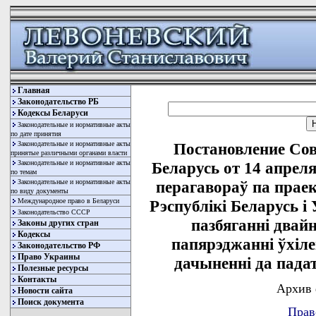
Главная
Законодательство РБ
Кодексы Беларуси
Законодательные и нормативные акты
по дате принятия
Законодательные и нормативные акты
Постановление Со
принятые различными органами власти
Законодательные и нормативные акты
Беларусь от 14 апреля
по темам
Законодательные и нормативные акты
перагавораў па прае
по виду документы
Международное право в Беларуси
Рэспублiкi Беларусь i 
Законодательство СССР
пазбяганнi двай
Законы других стран
Кодексы
папярэджаннi ўхiл
Законодательство РФ
Право Украины
дачыненнi да пада
Полезные ресурсы
Контакты
Архив 
Новости сайта
Поиск документа
Прав