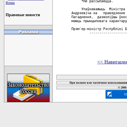
     *Не рассылаецца.

Britain
     Упаўнаважыць  Мiнiстра 
Андрэевiча на   правядзенне 
Правовые новости
Пагаднення,  дазволiўшы ўнос
маюць прынцыповага характару
Прэм'ер-мiнiстр Рэспублiкi Б
         -------------------
<< Навигаци
карта новых документов
При полном или частичном использовании 
© 2006