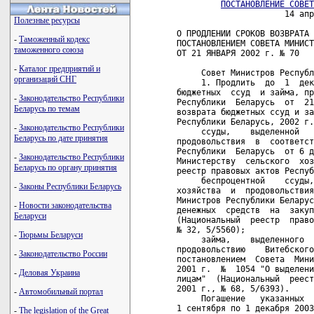
ПОСТАНОВЛЕНИЕ СОВЕТ
                      14 апр
Полезные ресурсы
О ПРОДЛЕНИИ СРОКОВ ВОЗВРАТА 
-
Таможенный кодекс
ПОСТАНОВЛЕНИЕМ СОВЕТА МИНИСТ
таможенного союза
ОТ 21 ЯНВАРЯ 2002 г. № 70

-
Каталог предприятий и
     Совет Министров Республ
организаций СНГ
     1. Продлить  до  1  дек
бюджетных  ссуд  и займа, пр
-
Законодательство Республики
Республики  Беларусь  от  21
Беларусь по темам
возврата бюджетных ссуд и за
Республики Беларусь, 2002 г.
-
Законодательство Республики
     ссуды,    выделенной   
Беларусь по дате принятия
продовольствия  в  соответст
Республики  Беларусь  от 6 д
-
Законодательство Республики
Министерству  сельского  хоз
Беларусь по органу принятия
реестр правовых актов Респуб
     беспроцентной    ссуды,
-
Законы Республики Беларусь
хозяйства  и  продовольствия
Министров Республики Беларус
-
Новости законодательства
денежных  средств  на  закуп
Беларуси
(Национальный  реестр  право
№ 32, 5/5560);

-
Тюрьмы Беларуси
     займа,    выделенного  
продовольствию    Витебского
-
Законодательство России
постановлением  Совета  Мини
2001 г.  №  1054 "О выделени
-
Деловая Украина
лицам"  (Национальный  реест
2001 г., № 68, 5/6393).

-
Автомобильный портал
     Погашение   указанных  
1 сентября по 1 декабря 2003
-
The legislation of the Great