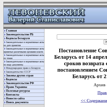
Главная
Законодательство РБ
Кодексы Беларуси
Законодательные и нормативные акты
по дате принятия
Законодательные и нормативные акты
Постановление Со
принятые различными органами власти
Законодательные и нормативные акты
Беларусь от 14 апре
по темам
Законодательные и нормативные акты
сроков возврата 
по виду документы
Международное право в Беларуси
постановлением Со
Законодательство СССР
Беларусь от 2
Законы других стран
Кодексы
Законодательство РФ
Архив 
Право Украины
Полезные ресурсы
Прав
Контакты
Новости сайта
<< Содержани
Поиск документа