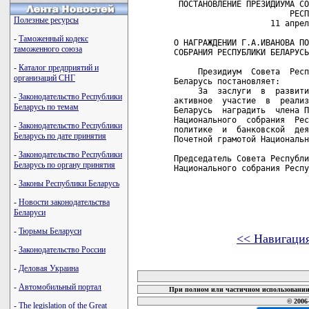
 ПОСТАНОВЛЕНИЕ ПРЕЗИДИУМА СО
                        РЕСП
Полезные ресурсы
                    11 апрел
-
Таможенный кодекс
О НАГРАЖДЕНИИ Г.А.ИВАНОВА ПО
таможенного союза
СОБРАНИЯ РЕСПУБЛИКИ БЕЛАРУСЬ

-
Каталог предприятий и
     Президиум  Совета  Респ
организаций СНГ
Беларусь постановляет:

     За  заслуги  в  развити
-
Законодательство Республики
активное  участие  в  реализ
Беларусь по темам
Беларусь  наградить  члена П
Национального  собрания  Рес
-
Законодательство Республики
политике  и  банковской  дея
Беларусь по дате принятия
Почетной грамотой Национальн
-
Законодательство Республики
Председатель Совета Республи
Беларусь по органу принятия
Национального собрания Респу
-
Законы Республики Беларусь
-
Новости законодательства
Беларуси
-
Тюрьмы Беларуси
<< Навигаци
-
Законодательство России
карта новых документов
-
Деловая Украина
-
Автомобильный портал
При полном или частичном использовании 
© 2006
-
The legislation of the Great