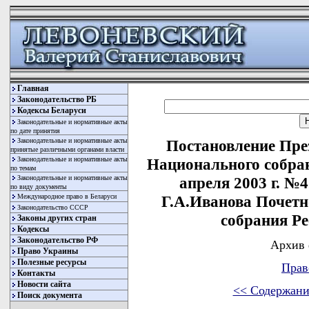
Главная
Законодательство РБ
Кодексы Беларуси
Законодательные и нормативные акты
по дате принятия
Законодательные и нормативные акты
Постановление Пре
принятые различными органами власти
Законодательные и нормативные акты
Национального собран
по темам
Законодательные и нормативные акты
апреля 2003 г. 
по виду документы
Международное право в Беларуси
Г.А.Иванова Почет
Законодательство СССР
собрания Р
Законы других стран
Кодексы
Законодательство РФ
Архив 
Право Украины
Полезные ресурсы
Прав
Контакты
Новости сайта
<< Содержани
Поиск документа