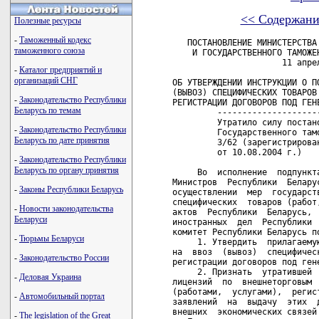
<< Содержани
Полезные ресурсы
-
Таможенный кодекс
   ПОСТАНОВЛЕНИЕ МИНИСТЕРСТВА
таможенного союза
    И ГОСУДАРСТВЕННОГО ТАМОЖЕ
                      11 апрел
-
Каталог предприятий и
организаций СНГ
ОБ УТВЕРЖДЕНИИ ИНСТРУКЦИИ О ПО
(ВЫВОЗ) СПЕЦИФИЧЕСКИХ ТОВАРОВ 
-
Законодательство Республики
РЕГИСТРАЦИИ ДОГОВОРОВ ПОД ГЕНЕ
Беларусь по темам
         --------------------
         Утратило силу постан
-
Законодательство Республики
         Государственного там
Беларусь по дате принятия
         3/62 (зарегистрирова
         от 10.08.2004 г.)    
-
Законодательство Республики
Беларусь по органу принятия
     Во  исполнение  подпункт
Министров  Республики  Белару
-
Законы Республики Беларусь
осуществлении  мер  государст
специфических  товаров (работ
-
Новости законодательства
актов  Республики  Беларусь, 
Беларуси
иностранных  дел  Республики 
комитет Республики Беларусь по
-
Тюрьмы Беларуси
     1. Утвердить  прилагаему
на  ввоз  (вывоз)  специфичес
-
Законодательство России
регистрации договоров под гене
     2. Признать  утратившей 
-
Деловая Украина
лицензий  по  внешнеторговым 
(работами,  услугами),  регис
-
Автомобильный портал
заявлений  на  выдачу  этих  
внешних  экономических связей
-
The legislation of the Great