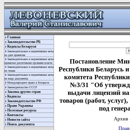
Главная
Законодательство РБ
Кодексы Беларуси
Законодательные и нормативные акты
по дате принятия
Законодательные и нормативные акты
Постановление Мин
принятые различными органами власти
Законодательные и нормативные акты
Республики Беларусь и
по темам
Законодательные и нормативные акты
комитета Республики 
по виду документы
Международное право в Беларуси
№3/31 "Об утвержд
Законодательство СССР
выдачи лицензий на
Законы других стран
Кодексы
товаров (работ, услуг)
Законодательство РФ
Право Украины
под гене
Полезные ресурсы
Контакты
Архив 
Новости сайта
Поиск документа
Прав