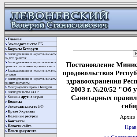
Главная
Законодательство РБ
Кодексы Беларуси
Законодательные и нормативные акты
по дате принятия
Законодательные и нормативные акты
Постановление Минист
принятые различными органами власти
Законодательные и нормативные акты
продовольствия Респу
по темам
Законодательные и нормативные акты
здравоохранения Респ
по виду документы
Международное право в Беларуси
2003 г. №20/52 "Об
Законодательство СССР
Санитарных правил 
Законы других стран
Кодексы
сиби
Законодательство РФ
Право Украины
Архив 
Полезные ресурсы
Контакты
Новости сайта
Прав
Поиск документа