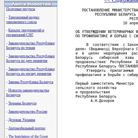
<< Содержани
Полезные ресурсы
   ПОСТАНОВЛЕНИЕ МИНИСТЕРСТВА СЕЛЬСКОГО ХОЗЯЙСТВА И ПРОДОВОЛЬСТВИЯ
         РЕСПУБЛИКИ БЕЛАРУСЬ И МИНИСТЕРСТВА ЗДРАВООХРАНЕНИЯ
                         РЕСПУБЛИКИ БЕЛАРУСЬ
                      10 апреля 2003 г. № 20/52

ОБ УТВЕРЖДЕНИИ ВЕТЕРИНАРНЫХ И САНИТАРНЫХ ПРАВИЛ
ПО ПРОФИЛАКТИКЕ И БОРЬБЕ С СИБИРСКОЙ ЯЗВОЙ

     В  соответствии  с Законом Республики Беларусь «О  ветеринарном
деле» (Ведамасці Вярхоўнага Савета Рэспублікі Беларусь, 1995 г. № 4)
и  в  целях  недопущения  распространения на  территории  Республики
Беларусь   сибирской   язвы  Министерство  сельского   хозяйства   и
продовольствия  Республики  Беларусь и Министерство  здравоохранения
Республики Беларусь ПОСТАНОВЛЯЮТ:
     Утвердить  прилагаемые  Ветеринарные и  Санитарные  правила  по
профилактике и борьбе с сибирской язвой.
     
Первый заместитель Министра            Заместитель Министра -
сельского хозяйства                    Главный государственный
и продовольствия                       санитарный врач
Республики Беларусь                    Республики Беларусь
       А.Н.Дозоров                            В.И.Ключенович
     
                                      УТВЕРЖДЕНО
                                      Постановление
                                      Министерства сельского
                                      хозяйства и продовольствия
                                      Республики Беларусь
                                      и Министерства здравоохранения
                                      Республики Беларусь
                                      10.04.2003 № 20/52
                                  
    Ветеринарные и Санитарные правила по профилактике и борьбе с
                           сибирской язвой
                                  
                               ГЛАВА 1
                         ОБЛАСТЬ ПРИМЕНЕНИЯ
                                  
     1.1.   Настоящие   правила  обязательны   для   выполнения   на
территории Республики Беларусь всеми органами государственной власти
и  управления,  предприятиями, колхозами,  совхозами,  учреждениями,
организациями,  независимо  от форм собственности  и  подчиненности,
общественными объединениями, должностными лицами и гражданами.
                                  
                               ГЛАВА 2
                   ОБЩИЕ СВЕДЕНИЯ О СИБИРСКОЙ ЯЗВЕ
                                  
     2.1.  Сибирская  язва  -  особо  опасная  инфекционная  болезнь
животных и человека. Болезнь у животных протекает сверхостро,  остро
и  подостро,  а  у  свиней  бессимптомно,  в  основном  в  локальной
ангинозной форме.
     У  людей сибирская язва чаще проявляется в карбункулезной форме
и  лишь  изредка  осложняется сибиреязвенным сепсисом,  в  отдельных
случаях   может  развиваться  первичная  генерализованная  инфекция,
проявляющаяся в легочной или кишечной форме.
     Возбудитель болезни - Bac. Anthracis, аэроб, существует в  двух
основных формах - бациллярной и споровой.
     Источник  возбудителя  инфекции -  больное  животное.  Экскреты
заболевших   животных   (кал,   моча,   кровянистые   истечения   из
естественных  отверстий)  содержат  бациллы,  которые   на   воздухе
превращаются  в  споры.  Контаминированные  сибиреязвенными  спорами
участки  почвы  и  другие  объекты внешней  среды  длительное  время
являются резервуарами и факторами передачи возбудителя инфекции.
     Основной  путь заражения животных - алиментарный - через  корма
и   воду.   Возможны  также  трансмиссивный  и  аспирационный   пути
заражения.
     Заражение  человека происходит при уходе за больными животными,
в  процессе их убоя, снятия шкур, разделки туш, кулинарной обработки
мяса,  уборки  и  уничтожения трупов, при хранении, транспортировке,
первичной  переработке  и  реализации  контаминированного  животного
сырья.  Возможно заражение человека при контакте с контаминированной
почвой, а также аспирационным и трансмиссивным путями.
     При   организации  противосибиреязвенных  мероприятий   следует
различать эпизоотический очаг, неблагополучный пункт, почвенный очаг
и угрожаемую по этой болезни территорию.
     2.2.  Эпизоотический  очаг сибирской язвы  -  место  нахождения
источника или факторов передачи возбудителя инфекции в тех пределах,
в  которых возможна передача возбудителя восприимчивым животным  или
людям   (участок  пастбища,  водопоя,  животноводческое   помещение,
предприятие  
-
Таможенный кодекс
таможенного союза
-
Каталог предприятий и
организаций СНГ
-
Законодательство Республики
Беларусь по темам
-
Законодательство Республики
Беларусь по дате принятия
-
Законодательство Республики
Беларусь по органу принятия
-
Законы Республики Беларусь
-
Новости законодательства
Беларуси
-
Тюрьмы Беларуси
-
Законодательство России
-
Деловая Украина
-
Автомобильный портал
-
The legislation of the Great