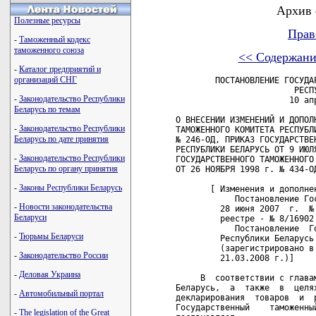
Архив 
Полезные ресурсы
Прав
-
Таможенный кодекс
таможенного союза
<< Содержани
-
Каталог предприятий и
организаций СНГ
        ПОСТАНОВЛЕНИЕ ГОСУДАРСТВЕННОГО ТАМОЖЕННОГО КОМИТЕТА
                        РЕСПУБЛИКИ БЕЛАРУСЬ
                       10 апреля 2003 г. № 29

О ВНЕСЕНИИ ИЗМЕНЕНИЙ И ДОПОЛНЕНИЙ В ПРИКАЗ ГОСУДАРСТВЕННОГО
ТАМОЖЕННОГО КОМИТЕТА РЕСПУБЛИКИ БЕЛАРУСЬ ОТ 9 ИЮЛЯ 1998 г.
№ 246-ОД, ПРИКАЗ ГОСУДАРСТВЕННОГО ТАМОЖЕННОГО КОМИТЕТА
РЕСПУБЛИКИ БЕЛАРУСЬ ОТ 9 ИЮЛЯ 1998 г. № 249-ОД И В ПРИКАЗ
ГОСУДАРСТВЕННОГО ТАМОЖЕННОГО КОМИТЕТА РЕСПУБЛИКИ БЕЛАРУСЬ
ОТ 26 НОЯБРЯ 1998 г. № 434-ОД

       [ Изменения и дополнения:
            Постановление Государственного  таможенного  комитета от
         28 июня 2007  г.  №  67  (зарегистрировано  в  Национальном
         реестре - № 8/16902 от 02.08.2007 г.);
            Постановление  Государственного   таможенного   комитета 
         Республики Беларусь   от   31   января   2008   г.   №   11
         (зарегистрировано в  Национальном реестре  - №  8/18439  от
         21.03.2008 г.)]

     В  соответствии с главами 8 и 26 Таможенного кодекса Республики
Беларусь,  а  также  в  целях  дальнейшего совершенствования порядка
декларирования  товаров  и  работы  магазинов  беспошлинной торговли
Государственный    таможенный    комитет    Республики      Беларусь
постановляет:
     1. Внести    в  Положение  о  таможенном  документе   "Грузовая
таможенная   декларация",  утвержденное  приказом   Государственного
таможенного  комитета Республики Беларусь от 9 июля 1998 г. № 246-ОД
(Бюллетень  нормативно-правовой  информации,  1998  г.,  №  16,  18;
Национальный  реестр  правовых актов Республики Беларусь, 1999 г., №
12,  8/63;  №  45, 8/383; № 68, 8/618; 2000 г., № 11, 8/2444; № 116,
8/4444; 2001 г., № 2, 8/4644; № 21, 8/4957; № 87, 8/6927; 2002 г., №
49, 8/8012; № 121, 8/8693), следующие изменения и дополнения:
     1.1. в подпункте 2.34 пункта 2:
     слова  "Товарной номенклатурой внешнеэкономической деятельности
Содружества  Независимых  Государств  (далее - ТН ВЭД СНГ)" заменить
словами  "Товарной  номенклатурой  внешнеэкономической  деятельности
Республики Беларусь (далее - ТН ВЭД РБ)";
     после   части  первой  дополнить  подпункт  частью   следующего
содержания:
     "В  предусмотренных  законодательством  случаях  декларирование
товаров  одного  наименования,  но имеющих различные характеристики,
для  целей  тарифного  и  нетарифного регулирования производится под
различными  порядковыми  номерами  с применением формуляров грузовой
таможенной декларации форм ТД-2 (3).";
     части вторую, третью и четвертую считать соответственно частями
третьей, четвертой и пятой;
     1.2. по  тексту  Положения  аббревиатуру  "ТН ВЭД СНГ" заменить
аббревиатурой "ТН ВЭД РБ";
     1.3. часть третью подпункта 2.46 пункта 2 после слов "денежного
платежа,"  дополнить  словами  "либо  если  валюта  оценки ввозимого
товара отличается от валюты платежа,";
     1.4. абзац  второй  подпункта  2.58  после  слов  "в   качестве
таможенного  агента"  дополнить  словами  ",  и  номер  договора, на
основании  которого  таможенный  агент  оказывает заявителю услуги в
области таможенного дела";
     1.5. подпункт    3.4  пункта  3  дополнить  частью   следующего
содержания:
     "В  отношении  товаров,  находящихся на временном хранении либо
помещенных    под  таможенные  режимы  временного  ввоза   (вывоза),
таможенного  склада,  переработки  на  (вне)  таможенной территории,
переработки    под   таможенным  контролем,  магазина   беспошлинной
торговли, таможенная декларация формы ГТД может заполняться на любое
количество товара (часть партии).";
     1.6. в приложении 4 к Положению:
     1.6.1. Классификатор внешнеэкономических операций (0205):
     после позиции:

"131   Передача резидентом Республики Беларусь вывозимых
       и находящихся в его собственности товаров нерезиденту с целью
       их промышленной переработки за границей по договору подряда"

дополнить позицией:

"132   Передача резидентом Республики Беларусь вывозимых
       и находящихся в его владении товаров нерезиденту с целью их
       промышленной переработки за границей по договору подряда
       либо субподряда";

     после позиции:

"156   Передача резидентом Республики Беларусь вывозимых
       и произведенных им товаров нерезиденту по договору подряда,
       предусматривающему изготовление продукции полностью или
       частично из материалов заказчика, ввезенных в республику
       из государства - члена Таможенного союза и находящихся
       в собственности заказчика, в том случае, когда материалы
       подрядчика используются при производстве товаров, вывозимых
       в составе готовой продукции в таможенном режиме экспорта,
       и подлежат оплате заказчиком отдельно от услуг
       по переработке товаров"

дополнить позицией:

"157   Передача резидентом Республики Беларусь нерезиденту
       вывозимых по договору подряда товаров, произведенных иным
       ли
-
Законодательство Республики
Беларусь по темам
-
Законодательство Республики
Беларусь по дате принятия
-
Законодательство Республики
Беларусь по органу принятия
-
Законы Республики Беларусь
-
Новости законодательства
Беларуси
-
Тюрьмы Беларуси
-
Законодательство России
-
Деловая Украина
-
Автомобильный портал
-
The legislation of the Great