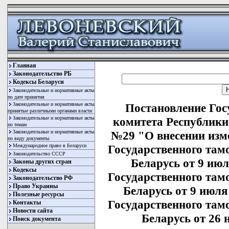
Главная
Законодательство РБ
Кодексы Беларуси
Законодательные и нормативные акты
по дате принятия
Законодательные и нормативные акты
Постановление Гос
принятые различными органами власти
Законодательные и нормативные акты
комитета Республики 
по темам
Законодательные и нормативные акты
№29 "О внесении изм
по виду документы
Международное право в Беларуси
Государственного там
Законодательство СССР
Беларусь от 9 июл
Законы других стран
Кодексы
Государственного там
Законодательство РФ
Право Украины
Беларусь от 9 июля 
Полезные ресурсы
Государственного там
Контакты
Новости сайта
Беларусь от 26 
Поиск документа