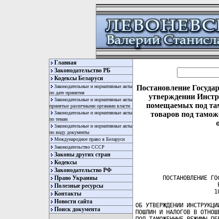
Главная
Законодательство РБ
Кодексы Беларуси
Законодательные и нормативные акты
Постановление Государ
по дате принятия
утверждении Инстр
Законодательные и нормативные акты
помещаемых под та
принятые различными органами власти
Законодательные и нормативные акты
товаров под тамож
по темам
Законодательные и нормативные акты
по виду документы
Международное право в Беларуси
Законодательство СССР
Законы других стран
Кодексы
Законодательство РФ
Право Украины
        ПОСТАНОВЛЕНИЕ ГОСУДАРСТВЕННОГО ТАМОЖЕННОГО КОМИТЕТА
                        РЕСПУБЛИКИ БЕЛАРУСЬ
                       10 апреля 2003 г. № 30

ОБ УТВЕРЖДЕНИИ ИНСТРУКЦИИ О ПОРЯДКЕ ВЗИМАНИЯ ТАМОЖЕННЫХ
ПОШЛИН И НАЛОГОВ В ОТНОШЕНИИ ТОВАРОВ, ПОМЕЩАЕМЫХ
ПОД ТАМОЖЕННЫЕ РЕЖИМЫ ПЕРЕРАБОТКИ ТОВАРОВ НА ТАМОЖЕННОЙ
ТЕРРИТОРИИ, ПЕРЕРАБОТКИ ТОВАРОВ ПОД ТАМОЖЕННЫМ КОНТРОЛЕМ
И ПЕРЕРАБОТКИ ТОВАРОВ ВНЕ ТАМОЖЕННОЙ ТЕРРИТОРИИ, А ТАКЖЕ
В ОТНОШЕНИИ ТОВАРОВ, ПОЛУЧАЕМЫХ В РЕЗУЛЬТАТЕ ИХ ПЕРЕРАБОТКИ
         --------------------------------------------------------+++
         Утратило силу  постановлением  Государственного таможенного
         комитета от 30 декабря 2006 г.  № 132  (зарегистрировано  в
         Национальном   реестре   -  №  8/15661  от  09.01.2007  г.)
           

     На  основании  глав  9,  10,  13,  19  и 20 Таможенного кодекса
Республики  Беларусь  Государственный  таможенный комитет Республики
Беларусь постановляет:
     1. Утвердить    прилагаемую   Инструкцию  о  порядке   взимания
таможенных  пошлин  и  налогов  в  отношении товаров, помещаемых под
таможенные  режимы  переработки  товаров  на  таможенной территории,
переработки  товаров  под таможенным контролем и переработки товаров
вне таможенной территории, а также в отношении товаров, получаемых в
результате их переработки.
     2. Минской  центральной таможне (Пашкевич И.В.) в месячный срок
внести необходимые изменения в программные средства и обеспечить ими
таможни.
     3. Начальникам    таможен    довести    содержание   настоящего
постановления до личного состава таможен.
     4. Договорно-правовому  управлению  (Негоцкая  Е.Л.) обеспечить
информирование    таможен  о  дате  вступления  в  силу   настоящего
постановления.
     5. Настоящее  постановление  вступает  в силу через месяц после
его  официального опубликования, за исключением пунктов 2-6, которые
вступают  в  силу  с  момента  включения  настоящего постановления в
Национальный реестр правовых актов Республики Беларусь.
     6. Контроль  за  исполнением настоящего постановления возложить
на  заместителя  Председателя  Государственного таможенного комитета
Республики Беларусь Гринева Н.Т.

Председатель                                          А.Ф.ШПИЛЕВСКИЙ

                                                УТВЕРЖДЕНО
                                                Постановление
                                                Государственного
                                                таможенного комитета
                                                Республики Беларусь
                                                10.04.2003 № 30

                             ИНСТРУКЦИЯ
           о порядке взимания таможенных пошлин и налогов
 в отношении товаров, помещаемых под таможенные режимы переработки
       товаров на таможенной территории, переработки товаров
   под таможенным контролем и переработки товаров вне таможенной
  территории, а также в отношении товаров, получаемых в результате
                           их переработки

                              Глава 1
                          ОБЩИЕ ПОЛОЖЕНИЯ

     1. Настоящая  Инструкция  разработана  на основании глав 9, 10,
13,  19  и  20  Таможенного кодекса Республики Беларусь и определяет
порядок  взимания таможенных пошлин, акцизов и налога на добавленную
стоимость (далее - таможенные пошлины и налоги) в отношении товаров,
помещаемых  под  таможенные режимы переработки товаров на таможенной
территории,    переработки   товаров  под  таможенным  контролем   и
переработки  товаров  вне таможенной территории, а также в отношении
товаров, получаемых в результате их переработки.
     2. Понятия,    используемые   в  настоящей  Инструкции,   имеют
следующие значения:
     плательщик  - лицо, ответственное за уплату таможенных пошлин и
налогов (декларант);
     значения    понятий    "товары   для  переработки",   "продукты
переработки",  "отходы  производства",  "производственные   потери",
"остатки"    определены  пунктом  2  Положения  о  порядке   выдачи,
аннулирования  и  отзыва  лицензии  на  переработку товаров на (вне)
таможенной  территории  и  под  таможенным  контролем, утвержденного
по
Полезные ресурсы
Контакты
Новости сайта
Поиск документа