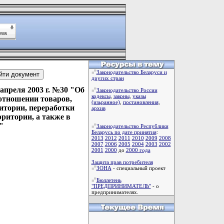
Законодательство Беларуси и
других стран
апреля 2003 г. №30 "Об
Законодательство России
кодексы
,
законы
,
указы
отношении товаров,
(изьранное)
,
постановления
,
тории, переработки
архив
ритории, а также в
"
Законодательство Республики
Беларусь по дате принятия
:
2013
2012
2011
2010
2009
2008
2007
2006
2005
2004
2003
2002
2001
2000
до
2000 года
Защита прав потребителя
ЗОНА
- специальный проект
Бюллетень
"ПРЕДПРИНИМАТЕЛЬ"
- о
предпринимателях.