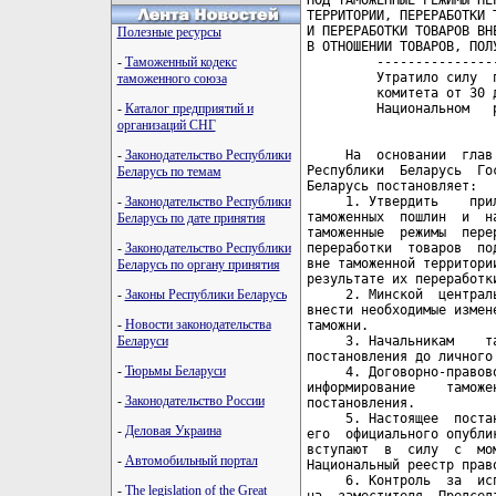
Полезные ресурсы
-
Таможенный кодекс
таможенного союза
-
Каталог предприятий и
организаций СНГ
-
Законодательство Республики
Беларусь по темам
-
Законодательство Республики
Беларусь по дате принятия
-
Законодательство Республики
Беларусь по органу принятия
-
Законы Республики Беларусь
-
Новости законодательства
Беларуси
-
Тюрьмы Беларуси
-
Законодательство России
-
Деловая Украина
-
Автомобильный портал
-
The legislation of the Great