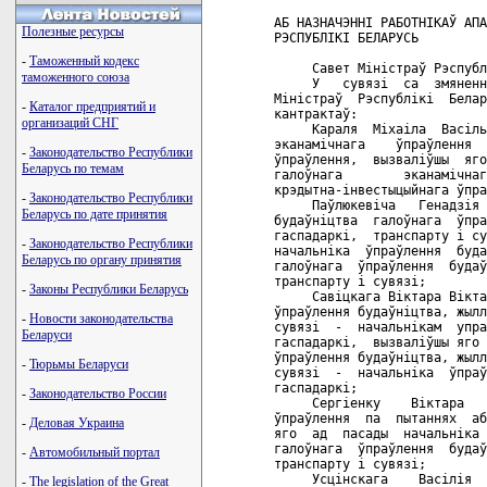
АБ НАЗНАЧЭННI РАБОТНIКАЎ АПА
Полезные ресурсы
РЭСПУБЛIКI БЕЛАРУСЬ

-
Таможенный кодекс
     Савет Мiнiстраў Рэспубл
таможенного союза
     У   сувязi  са  змяненн
Мiнiстраў  Рэспублiкi  Белар
-
Каталог предприятий и
кантрактаў:

организаций СНГ
     Караля  Мiхаiла  Васiль
эканамiчнага    ўпраўлення  
-
Законодательство Республики
ўпраўлення,  вызвалiўшы  яго
Беларусь по темам
галоўнага        эканамiчнаг
крэдытна-iнвестыцыйнага ўпра
-
Законодательство Республики
     Паўлюкевiча   Генадзiя 
Беларусь по дате принятия
будаўнiцтва  галоўнага  ўпра
гаспадаркi,  транспарту i су
-
Законодательство Республики
начальнiка  ўпраўлення  буда
Беларусь по органу принятия
галоўнага  ўпраўлення  будаў
транспарту i сувязi;

-
Законы Республики Беларусь
     Савiцкага Вiктара Вiкта
ўпраўлення будаўнiцтва, жылл
-
Новости законодательства
сувязi  -  начальнiкам  упра
Беларуси
гаспадаркi,  вызвалiўшы яго 
ўпраўлення будаўнiцтва, жылл
-
Тюрьмы Беларуси
сувязi  -  начальнiка  ўпраў
гаспадаркi;

-
Законодательство России
     Сергiенку    Вiктара   
ўпраўлення  па  пытаннях  аб
-
Деловая Украина
яго  ад  пасады  начальнiка 
галоўнага  ўпраўлення  будаў
-
Автомобильный портал
транспарту i сувязi;

     Усцiнскага    Васiлiя  
-
The legislation of the Great