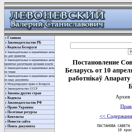
Главная
Законодательство РБ
Кодексы Беларуси
Законодательные и нормативные акты
по дате принятия
Законодательные и нормативные акты
Постановление Со
принятые различными органами власти
Законодательные и нормативные акты
Беларусь от 10 апрел
по темам
Законодательные и нормативные акты
работнiкаў Апарату 
по виду документы
Международное право в Беларуси
Б
Законодательство СССР
Законы других стран
Архив 
Кодексы
Законодательство РФ
Прав
Право Украины
Полезные ресурсы
<< Содержани
Контакты
Новости сайта
           ПАСТАНОВА САВЕТА 
Поиск документа
                     10 крас