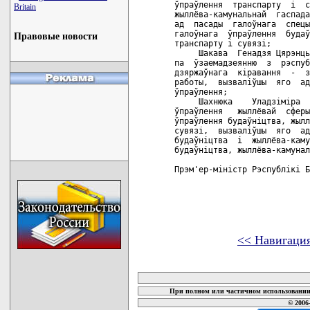
ўпраўлення  транспарту  i  с
Britain
жыллёва-камунальнай  гаспада
ад  пасады  галоўнага  спецы
галоўнага  ўпраўлення  будаў
Правовые новости
транспарту i сувязi;

     Шакава  Генадзя Цярэнць
па  ўзаемадзеянню  з  рэспуб
дзяржаўнага  кiравання  -  з
работы,  вызвалiўшы  яго  ад
ўпраўлення;

     Шахнюка    Уладзiмiра  
ўпраўлення   жыллёвай  сферы
ўпраўлення будаўнiцтва, жылл
сувязi,  вызвалiўшы  яго  ад
будаўнiцтва  i  жыллёва-каму
будаўнiцтва, жыллёва-камунал
Прэм'ер-мiнiстр Рэспублiкi Б
<< Навигаци
карта новых документов
При полном или частичном использовании 
© 2006