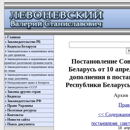
Главная
Законодательство РБ
Кодексы Беларуси
Законодательные и нормативные акты
по дате принятия
Законодательные и нормативные акты
Постановление Со
принятые различными органами власти
Законодательные и нормативные акты
Беларусь от 10 апре
по темам
Законодательные и нормативные акты
дополнения в пост
по виду документы
Международное право в Беларуси
Республики Беларусь 
Законодательство СССР
Законы других стран
Архив 
Кодексы
Законодательство РФ
Прав
Право Украины
Полезные ресурсы
<< Содержани
Контакты
Новости сайта
ПОСТАНОВЛЕНИЕ СОВЕТ
Поиск документа
                      10 апр