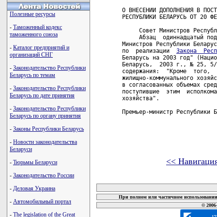
О ВНЕСЕНИИ ДОПОЛНЕНИЯ В ПОСТ
Полезные ресурсы
РЕСПУБЛИКИ БЕЛАРУСЬ ОТ 20 ФЕ
-
Таможенный кодекс
     Совет Министров Республ
таможенного союза
     Абзац  одиннадцатый под
Министров Республики Беларус
-
Каталог предприятий и
по  реализации  
Закона  Респ
организаций СНГ
Беларусь на 2003 год" (Нацио
Беларусь,  2003 г., № 25, 5/
-
Законодательство Республики
содержания:  "Кроме  того,  
Беларусь по темам
жилищно-коммунального хозяйс
в согласованных объемах сред
-
Законодательство Республики
поступившие  этим  исполкома
Беларусь по дате принятия
хозяйства".

-
Законодательство Республики
Премьер-министр Республики Б
Беларусь по органу принятия
-
Законы Республики Беларусь
-
Новости законодательства
Беларуси
<< Навигаци
-
Тюрьмы Беларуси
-
Законодательство России
карта новых документов
-
Деловая Украина
При полном или частичном использовании 
-
Автомобильный портал
© 2006
-
The legislation of the Great