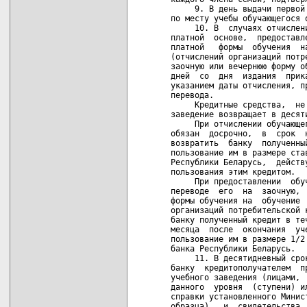
     9. В день выдачи первой
по месту учебы обучающегося о
     10. В  случаях отчислен
платной  основе,  предоставл
платной   формы  обучения  н
(отчислений организаций потр
заочную или вечернюю форму о
дней  со  дня  издания  прик
указанием даты отчисления, п
перевода.

     Кредитные средства,  не
заведение возвращает в десят
     При отчислении обучающе
обязан  досрочно,  в  срок  
возвратить  банку  полученны
пользование им в размере ста
Республики Беларусь,  действ
пользования этим кредитом.

     При предоставлении  обу
переводе  его  на  заочную, 
формы обучения на  обучение 
организаций потребительской 
банку полученный кредит в те
месяца  после  окончания  уч
пользование им в размере 1/2
банка Республики Беларусь.

     11. В десятидневный сро
банку  кредитополучателем  п
учебного заведения (лицами, 
данного  уровня  (ступени) и
справки установленного Минис
образца)   и  свидетельства 