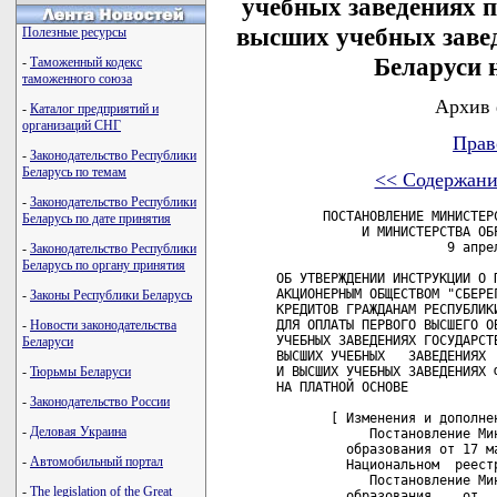
учебных заведениях 
высших учебных заве
Полезные ресурсы
Беларуси 
-
Таможенный кодекс
таможенного союза
Архив 
-
Каталог предприятий и
организаций СНГ
Прав
-
Законодательство Республики
Беларусь по темам
<< Содержани
-
Законодательство Республики
      ПОСТАНОВЛЕНИЕ МИНИСТЕР
Беларусь по дате принятия
           И МИНИСТЕРСТВА ОБР
                      9 апрел
-
Законодательство Республики
Беларусь по органу принятия
ОБ УТВЕРЖДЕНИИ ИНСТРУКЦИИ О 
АКЦИОНЕРНЫМ ОБЩЕСТВОМ "СБЕРЕГ
-
Законы Республики Беларусь
КРЕДИТОВ ГРАЖДАНАМ РЕСПУБЛИК
-
Новости законодательства
ДЛЯ ОПЛАТЫ ПЕРВОГО ВЫСШЕГО О
УЧЕБНЫХ ЗАВЕДЕНИЯХ ГОСУДАРСТВ
Беларуси
ВЫСШИХ УЧЕБНЫХ   ЗАВЕДЕНИЯХ  
-
Тюрьмы Беларуси
И ВЫСШИХ УЧЕБНЫХ ЗАВЕДЕНИЯХ Ф
НА ПЛАТНОЙ ОСНОВЕ 

-
Законодательство России
       [ Изменения и дополнен
-
Деловая Украина
            Постановление Ми
         образования от 17 м
-
Автомобильный портал
         Национальном  реест
            Постановление Ми
-
The legislation of the Great
         образования    от  