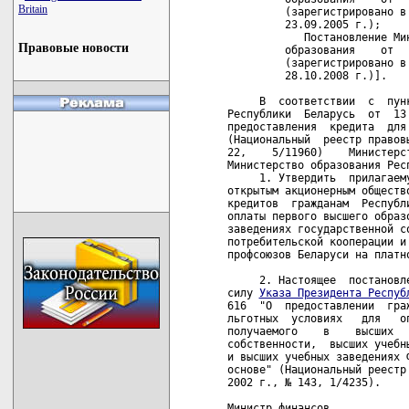
Britain
         (зарегистрировано в
         23.09.2005 г.);

            Постановление Ми
Правовые новости
         образования    от  
         (зарегистрировано в
         28.10.2008 г.)].

     В  соответствии  с  пун
Республики  Беларусь  от  13
предоставления  кредита  для
(Национальный  реестр правов
22,    5/11960)    Министерс
Министерство образования Рес
     1. Утвердить  прилагаем
открытым акционерным обществ
кредитов  гражданам  Республ
оплаты первого высшего образ
заведениях государственной с
потребительской кооперации и
профсоюзов Беларуси на платно
     2. Настоящее  постановл
силу 
Указа Президента Респуб
616  "О  предоставлении  гра
льготных  условиях   для   о
получаемого    в    высших  
собственности,  высших учебн
и высших учебных заведениях 
основе" (Национальный реестр
2002 г., № 143, 1/4235). 

Министр финансов            