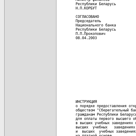
Республики Беларусь         
Н.П.КОРБУТ                  
СОГЛАСОВАНО

Председатель

Национального банка

Республики Беларусь

П.П.Прокопович

08.04.2003

                             
                             
                            
                            
                            
                            
                            
                            
                            
                            
                            
                            
                            
ИНСТРУКЦИЯ

о порядке предоставления откр
обществом "Сберегательный бан
гражданам Республики Беларусь
для оплаты первого высшего об
в высших учебных заведениях 
высших  учебных   заведениях 
и  высших  учебных заведения
на платной основе 
