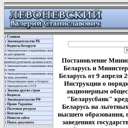
Главная
Законодательство РБ
Кодексы Беларуси
Законодательные и нормативные акты
по дате принятия
Законодательные и нормативные акты
Постановление Минис
принятые различными органами власти
Законодательные и нормативные акты
Беларусь и Министер
по темам
Законодательные и нормативные акты
Беларусь от 9 апреля 
по виду документы
Международное право в Беларуси
Инструкции о поряд
Законодательство СССР
акционерным общес
Законы других стран
Кодексы
"Беларусбанк" кре
Законодательство РФ
Право Украины
Беларусь на льготных
Полезные ресурсы
высшего образования,
Контакты
Новости сайта
заведениях государст
Поиск документа