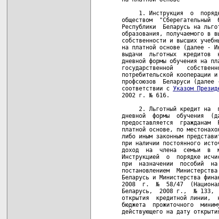
     1. Инструкция  о  поряд
обществом  "Сберегательный  
Республики  Беларусь на льго
образования, получаемого в в
собственности и высших учебн
на платной основе (далее - И
выдачи  льготных  кредитов  
дневной формы обучения на пл
государственной    собственн
потребительской кооперации и
профсоюзов  Беларуси (далее 
соответствии с 
Указом Презид
2002 г. № 616. 

     2. Льготный кредит на  
дневной  формы  обучения  (д
предоставляется  гражданам  
платной основе, по местонахо
либо иным законным представи
при наличии постоянного исто
доход  на  члена  семьи  в  
Инструкцией  о  порядке исчи
при  назначении  пособий  на
постановлением  Министерства
Беларусь и Министерства фина
2008  г.  №  58/47  (Национа
Беларусь,  2008 г.,  № 133, 
открытия  кредитной линии,  
бюджета  прожиточного  миним
действующего на дату открытия