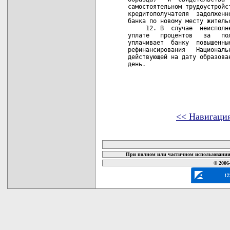
самостоятельном трудоустройс
кредитополучателя  задолженн
банка по новому месту жительс
     12. В  случае  неисполн
уплате   процентов   за   по
уплачивает  банку  повышенны
рефинансирования   Националь
действующей на дату образова
день. 

<< Навигаци
карта новых документов
При полном или частичном использовании 
© 2006