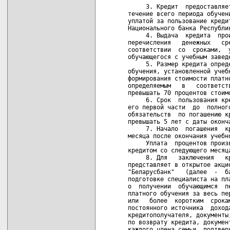
     3. Кредит  предоставляе
течение всего периода обучен
уплатой за пользование креди
Национального банка Республик
     4. Выдача  кредита  про
перечисления   денежных   ср
соответствии  со  сроками,  
обучающегося с учебным заведе
     5. Размер кредита опред
обучения, установленной учеб
формирования стоимости платн
определяемым   в   соответст
превышать 70 процентов стоимо
     6. Срок  пользования кр
его первой части  до  полног
обязательств  по погашению к
превышать 5 лет с даты оконча
     7. Начало  погашения  к
месяца после окончания учебно
     Уплата  процентов произ
кредитом со следующего месяца
     8. Для   заключения   к
представляет в открытое акци
"Беларусбанк"   (далее  -  б
подготовке специалиста на пл
о  получении  обучающимся  п
платного обучения за весь пе
или   более  коротким  срока
постоянного источника  доход
кредитополучателя, документы
по возврату кредита, докумен
каждого члена семьи, подтвер