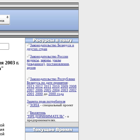
Законодательство Беларуси и
других стран
Законодательство России
кодексы
,
законы
,
указы
 2003 г.
(изьранное)
,
постановления
,
а"
архив
Законодательство Республики
Беларусь по дате принятия
:
2013
2012
2011
2010
2009
2008
2007
2006
2005
2004
2003
2002
2001
2000
до
2000 года
Защита прав потребителя
ЗОНА
- специальный проект
Бюллетень
"ПРЕДПРИНИМАТЕЛЬ"
- о
предпринимателях.
ой

ия

ой
