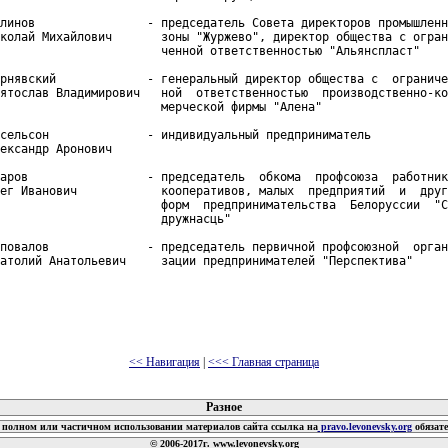
линов                - председатель Совета директоров промышленн
колай Михайлович       зоны "Журжево", директор общества с огран
                       ченной ответственностью "Альянспласт"

рнявский             - генеральный директор общества с  ограниче
ятослав Владимирович   ной  ответственностью  производственно-ко
                       мерческой фирмы "Алена"

сельсон              - индивидуальный предприниматель

ександр Аронович

аров                 - председатель  обкома  профсоюза  работник
ег Иванович            кооперативов, малых  предприятий  и  друг
                       форм  предпринимательства  Белоруссии  "С
                       дружнасць"

повалов              - председатель первичной профсоюзной  орган
атолий Анатольевич     зации предпринимателей "Перспектива"

<< Навигация
|
<<< Главная страница
 документов
Разное
полном или частичном использовании материалов сайта ссылка на
pravo.levonevsky.org
обязат
© 2006-2017г. www.levonevsky.org