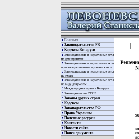
Главная
Законодательство РБ
Кодексы Беларуси
Законодательные и нормативные акты
по дате принятия
Решение
Законодательные и нормативные акты
№
принятые различными органами власти
Законодательные и нормативные акты
по темам
Законодательные и нормативные акты
по виду документы
Международное право в Беларуси
Законодательство СССР
Законы других стран
  
Кодексы
  
Законодательство РФ
Право Украины
ОБ
Полезные ресурсы
Контакты
  
Новости сайта
вл
Поиск документа
ко
ис