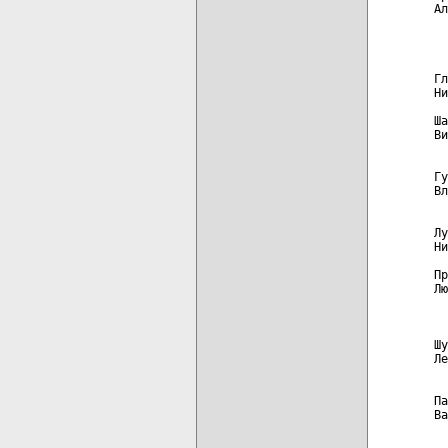
Ал
  
  
Гл
Ни
Ша
Ви
  
Гу
Вл
  
Лу
Ни
Пр
Лю
  
  
Шу
Ле
  
Па
Ва
  
  