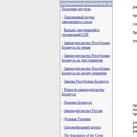
  
ра
Полезные ресурсы
  
пр
-
Таможенный кодекс
  
таможенного союза
со
-
Каталог предприятий и
Пр
организаций СНГ
Уп
-
Законодательство Республики
Беларусь по темам
  
  
-
Законодательство Республики
  
Беларусь по дате принятия
  
  
-
Законодательство Республики
Беларусь по органу принятия
  
  
-
Законы Республики Беларусь
  
-
Новости законодательства
  
Беларуси
  
-
Тюрьмы Беларуси
пр
по
-
Законодательство России
пр
  
-
Деловая Украина
уп
ре
-
Автомобильный портал
ра
-
The legislation of the Great
  