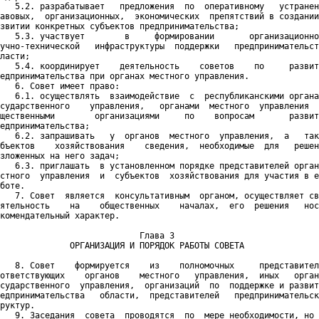
   5.2. разрабатывает   предложения  по  оперативному   устранен
авовых,  организационных,  экономических  препятствий в создании
звитии конкретных субъектов предпринимательства;

   5.3. участвует        в     формировании       организационно
учно-технической   инфраструктуры  поддержки   предпринимательст
ласти;

   5.4. координирует    деятельность    советов    по     развит
едпринимательства при органах местного управления.

   6. Совет имеет право:

   6.1. осуществлять  взаимодействие  с  республиканскими органа
сударственного    управления,   органами  местного  управления  
щественными        организациями     по    вопросам       развит
едпринимательства;

   6.2. запрашивать   у  органов  местного  управления,  а   так
бъектов    хозяйствования    сведения,  необходимые  для   решен
зложенных на него задач;

   6.3. приглашать  в установленном порядке представителей орган
стного  управления  и  субъектов  хозяйствования для участия в е
боте.

   7. Совет  является  консультативным  органом, осуществляет св
ятельность    на    общественных    началах,  его  решения   нос
комендательный характер.

                            Глава 3

              ОРГАНИЗАЦИЯ И ПОРЯДОК РАБОТЫ СОВЕТА

   8. Совет    формируется    из    полномочных     представител
ответствующих    органов    местного   управления,  иных   орган
сударственного  управления,  организаций  по  поддержке и развит
едпринимательства   области,  представителей   предпринимательск
руктур.

   9. Заседания  совета  проводятся  по  мере необходимости, но 