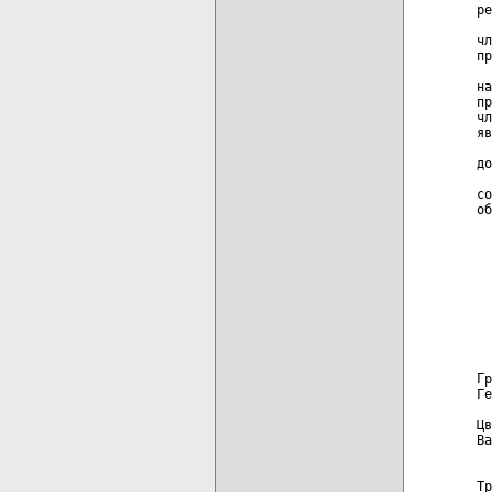
ре
  
чл
пр
  
на
пр
чл
яв
  
до
  
со
об
  
  
  
  
  
  
  
Гр
Ге
Цв
Ва
  
Тр