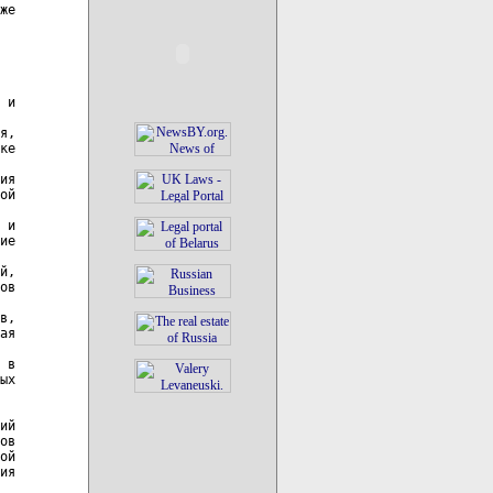
же

 и

я,

ке

ия

ой

 и

ие

й,

ов

в,

ая

 в

ых

ий

ов

ой

ия
