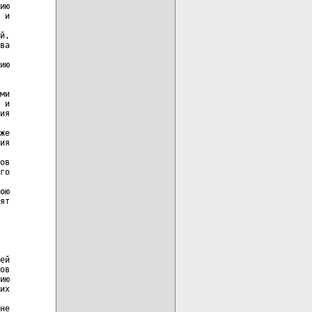
ию

 и

й,

ва

ию

ми

 и

ия

же

ия

ов

го

ою

ят

ей

ов

ию

их

не
