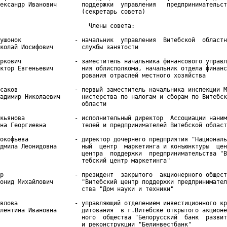
ександр Иванович       поддержки  управления   предпринимательст
                       (секретарь совета)

                         Члены совета:

ушонок               - начальник  управления  Витебской  областн
колай Иосифович        службы занятости

ркович               - заместитель начальника финансового управл
ктор Евгеньевич        ния облисполкома, начальник отдела финанс
                       рования отраслей местного хозяйства

саков                - первый заместитель начальника инспекции М
адимир Николаевич      нистерства по налогам и сборам по Витебск
                       области

кьянова              - исполнительный директор  Ассоциации наним
на Георгиевна          телей и предпринимателей Витебской област
окофьева             - директор дочернего предприятия "Националь
дмила Леонидовна       ный  центр  маркетинга и конъюнктуры  цен
                       центра  поддержки  предпринимательства "В
                       тебский центр маркетинга"

р                    - президент  закрытого  акционерного общест
онид Михайлович        "Витебский центр поддержки предпринимател
                       ства "Дом науки и техники"

влова                - управляющий отделением инвестиционного кр
лентина Ивановна       дитования  в г.Витебске открытого акционе
                       ного  общества "Белорусский  банк  развит
                       и реконструкции "Белинвестбанк"
