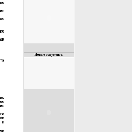
по

ию

ам

КО

ОВ

Новые документы
та

ию

ое

ию

го

ки

 и

ей
