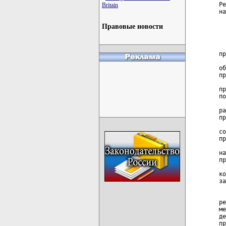
Ре
Britain
на
  
Правовые новости
  
  
пр
  
об
пр
  
пр
по
  
ра
пр
  
со
пр
  
на
пр
  
ко
за
  
  
ре
ме
де
пр