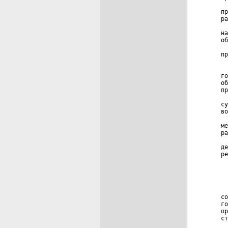
  
пр
ра
  
на
об
  
пр
  
  
го
об
пр
  
су
во
  
ме
ра
  
де
ре
  
  
  
со
го
пр
ст
  