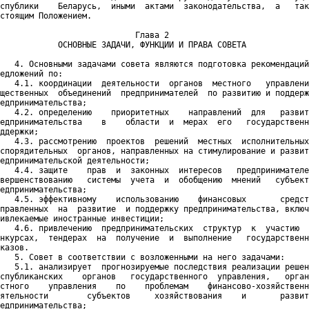
спублики    Беларусь,  иными  актами  законодательства,  а   так
стоящим Положением.

                            Глава 2

            ОСНОВНЫЕ ЗАДАЧИ, ФУНКЦИИ И ПРАВА СОВЕТА

   4. Основными задачами совета являются подготовка рекомендаций
едложений по:

   4.1. координации  деятельности  органов  местного   управлени
щественных  объединений  предпринимателей  по развитию и поддерж
едпринимательства;

   4.2. определению    приоритетных    направлений  для   развит
едпринимательства    в    области  и  мерах  его   государственн
ддержки;

   4.3. рассмотрению  проектов  решений  местных  исполнительных
спорядительных  органов, направленных на стимулирование и развит
едпринимательской деятельности;

   4.4. защите    прав  и  законных  интересов   предпринимателе
вершенствованию   системы  учета  и  обобщению  мнений   субъект
едпринимательства;

   4.5. эффективному    использованию    финансовых       средст
правленных  на  развитие  и поддержку предпринимательства, включ
ивлекаемые иностранные инвестиции;

   4.6. привлечению  предпринимательских  структур  к  участию  
нкурсах,  тендерах  на  получение  и  выполнение   государственн
казов.

   5. Совет в соответствии с возложенными на него задачами:

   5.1. анализирует  прогнозируемые последствия реализации решен
спубликанских    органов   государственного  управления,   орган
стного    управления    по    проблемам    финансово-хозяйственн
ятельности        субъектов     хозяйствования    и       развит
едпринимательства;
