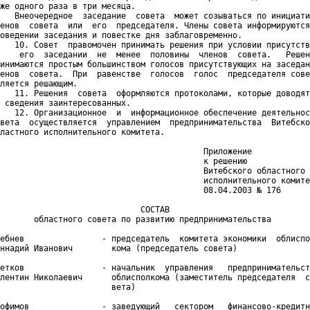
же одного раза в три месяца.

   Внеочередное  заседание  совета  может созываться по инициати
енов  совета  или  его  председателя. Члены совета информируются
оведении заседания и повестке дня заблаговременно.

   10. Совет  правомочен принимать решения при условии присутств
    его  заседании  не  менее  половины  членов  совета.   Решен
инимаются простым большинством голосов присутствующих на заседан
енов  совета.  При  равенстве  голосов  голос  председателя сове
ляется решающим.

   11. Решения  совета  оформляются протоколами, которые доводят
 сведения заинтересованных.

   12. Организационное  и  информационное обеспечение деятельнос
вета  осуществляется  управлением  предпринимательства  Витебско
ластного исполнительного комитета.

                                          Приложение

                                          к решению

                                          Витебского областного

                                          исполнительного комите
                                          08.04.2003 № 176

                             СОСТАВ

       областного совета по развитию предпринимательства

ебнев                - председатель  комитета экономики  облиспо
ннадий Иванович        кома (председатель совета)

етков                - начальник  управления   предпринимательст
лентин Николаевич      облисполкома (заместитель председателя  с
                       вета)

офимов               - заведующий   сектором   финансово-кредитн