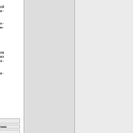
ой

и-

н-

м-

ов

их

а-

и-

ельна