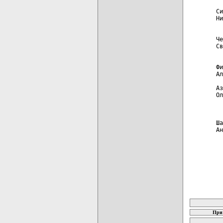
Си
Ни
  
Че
Св
  
Фи
Ал
Аз
Ол
  
  
Ша
Ан
карта новых
При 