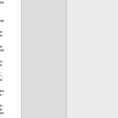
ва

ой

е-

и-

и-

ой

а-

и

-

",

и-

ва

ь-

е-

р-

ия
