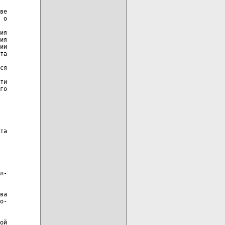
ве

 о

ия

ия

ии

та

ся

ти

го

та

л-

ва

о-

ой
