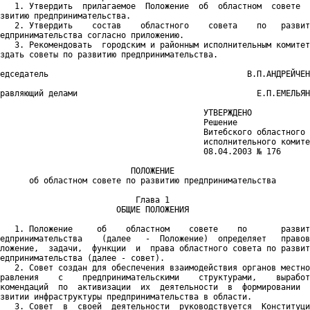
   1. Утвердить  прилагаемое  Положение  об  областном  совете  
звитию предпринимательства.

   2. Утвердить    состав    областного    совета    по   развит
едпринимательства согласно приложению.

   3. Рекомендовать  городским и районным исполнительным комитет
здать советы по развитию предпринимательства.

едседатель                                         В.П.АНДРЕЙЧЕН
равляющий делами                                     Е.П.ЕМЕЛЬЯН
                                          УТВЕРЖДЕНО

                                          Решение

                                          Витебского областного

                                          исполнительного комите
                                          08.04.2003 № 176

                           ПОЛОЖЕНИЕ

      об областном совете по развитию предпринимательства

                            Глава 1

                        ОБЩИЕ ПОЛОЖЕНИЯ

   1. Положение     об    областном    совете    по       развит
едпринимательства    (далее   -  Положение)  определяет   правов
ложение,  задачи,  функции  и  права областного совета по развит
едпринимательства (далее - совет).

   2. Совет создан для обеспечения взаимодействия органов местно
равления    с    предпринимательскими    структурами,    выработ
комендаций  по  активизации  их  деятельности  в  формировании  
звитии инфраструктуры предпринимательства в области.

   3. Совет  в  своей  деятельности  руководствуется  Конституци