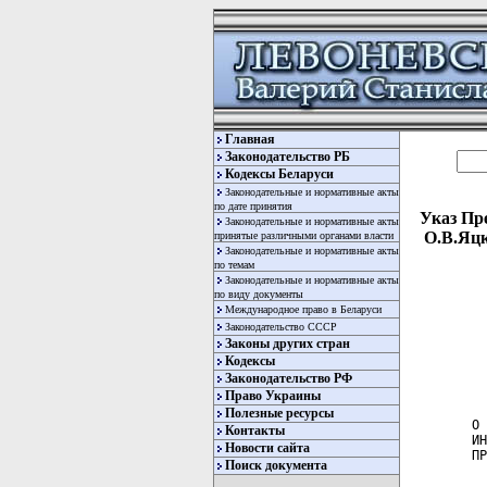
Главная
Законодательство РБ
Кодексы Беларуси
Законодательные и нормативные акты
по дате принятия
Указ Пре
Законодательные и нормативные акты
О.В.Яцк
принятые различными органами власти
Законодательные и нормативные акты
по темам
Законодательные и нормативные акты
по виду документы
Международное право в Беларуси
Законодательство СССР
Законы других стран
Кодексы
Законодательство РФ
  
Право Украины
Полезные ресурсы
О 
Контакты
ИН
Новости сайта
ПР
Поиск документа
  