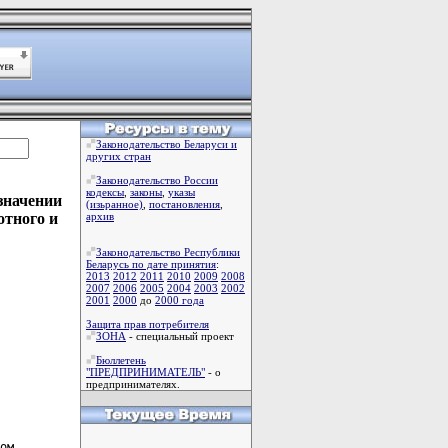
Законодательство Беларуси и
других стран
Законодательство России
кодексы
,
законы
,
указы
азначении
(изьранное)
,
постановления
,
отного и
архив
Законодательство Республики
Беларусь по дате принятия
:
2013
2012
2011
2010
2009
2008
2007
2006
2005
2004
2003
2002
2001
2000
до
2000 года
Защита прав потребителя
ЗОНА
- специальный проект
Бюллетень
"ПРЕДПРИНИМАТЕЛЬ"
- о
предпринимателях.
ом
