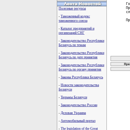
Го
Пр
Полезные ресурсы
сл
-
Таможенный кодекс
Пр
таможенного союза
-
Каталог предприятий и
организаций СНГ
-
Законодательство Республики
Беларусь по темам
-
Законодательство Республики
карта новых
Беларусь по дате принятия
При 
-
Законодательство Республики
Беларусь по органу принятия
-
Законы Республики Беларусь
-
Новости законодательства
Беларуси
-
Тюрьмы Беларуси
-
Законодательство России
-
Деловая Украина
-
Автомобильный портал
-
The legislation of the Great