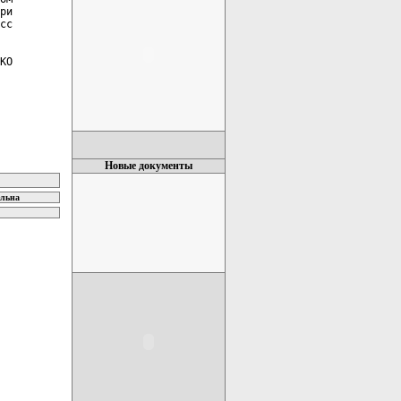
ри

сс

КО

Новые документы
ельна