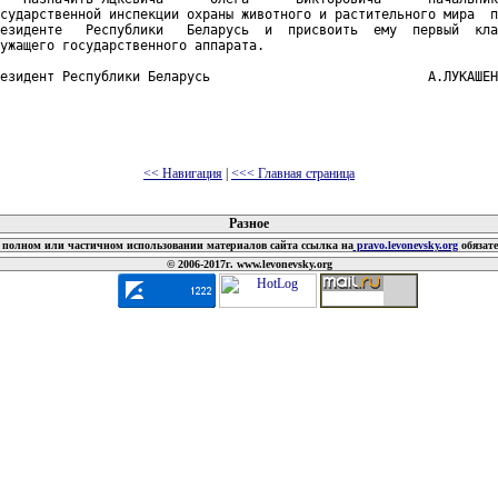
сударственной инспекции охраны животного и растительного мира  п
езиденте   Республики   Беларусь  и  присвоить  ему  первый  кла
ужащего государственного аппарата.

езидент Республики Беларусь                            А.ЛУКАШЕН
<< Навигация
|
<<< Главная страница
 документов
Разное
полном или частичном использовании материалов сайта ссылка на
pravo.levonevsky.org
обязат
© 2006-2017г. www.levonevsky.org