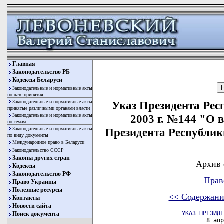
Главная
Законодательство РБ
Кодексы Беларуси
Законодательные и нормативные акты
по дате принятия
Законодательные и нормативные акты
Указ Президента Рес
принятые различными органами власти
Законодательные и нормативные акты
2003 г. №144 "О 
по темам
Законодательные и нормативные акты
Президента Республики
по виду документы
Международное право в Беларуси
Законодательство СССР
Законы других стран
Архив 
Кодексы
Законодательство РФ
Прав
Право Украины
Полезные ресурсы
<< Содержани
Контакты
Новости сайта
УКАЗ ПРЕЗИДЕ
Поиск документа
                       8 апр