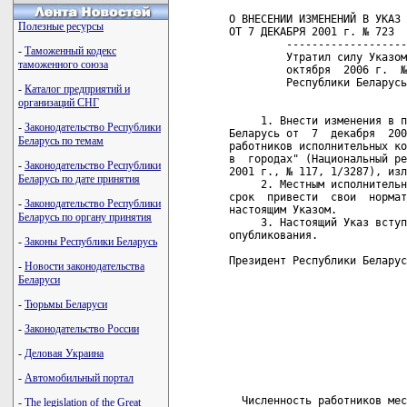
О ВНЕСЕНИИ ИЗМЕНЕНИЙ В УКАЗ 
Полезные ресурсы
ОТ 7 ДЕКАБРЯ 2001 г. № 723

         -------------------
-
Таможенный кодекс
         Утратил силу Указом
таможенного союза
         октября  2006 г.  №
         Республики Беларусь
-
Каталог предприятий и
организаций СНГ
     1. Внести изменения в п
-
Законодательство Республики
Беларусь от  7  декабря  200
Беларусь по темам
работников исполнительных ко
в  городах" (Национальный ре
-
Законодательство Республики
2001 г., № 117, 1/3287), изл
Беларусь по дате принятия
     2. Местным исполнительн
срок  привести  свои  нормат
-
Законодательство Республики
настоящим Указом.

Беларусь по органу принятия
     3. Настоящий Указ вступ
опубликования.

-
Законы Республики Беларусь
Президент Республики Беларус
-
Новости законодательства
Беларуси
                            
                            
-
Тюрьмы Беларуси
                            
                            
-
Законодательство России
                            
                            
-
Деловая Украина
                            
                            
-
Автомобильный портал
  Численность работников мес
-
The legislation of the Great