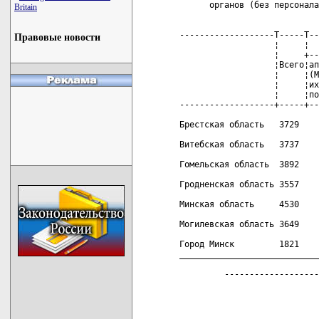
      органов (без персонала
Britain
                            
-------------------T-----T--
Правовые новости
                   ¦     ¦  
                   ¦     +--
                   ¦Всего¦ап
                   ¦     ¦(М
                   ¦     ¦их
                   ¦     ¦по
-------------------+-----+--
Брестская область   3729    
Витебская область   3737    
Гомельская область  3892    
Гродненская область 3557    
Минская область     4530    
Могилевская область 3649    
Город Минск         1821    
____________________________
         -------------------