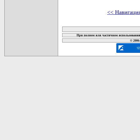
<< Навигаци
карта новых документов
При полном или частичном использовании 
© 2006