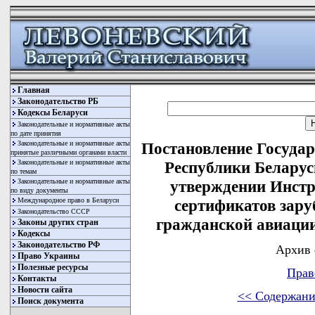
Главная
Законодательство РБ
Кодексы Беларуси
Законодательные и нормативные акты
по дате принятия
Законодательные и нормативные акты
Постановление Государ
принятые различными органами власти
Законодательные и нормативные акты
Республики Беларусь
по темам
Законодательные и нормативные акты
утверждении Инстр
по виду документы
Международное право в Беларуси
сертификатов зар
Законодательство СССР
гражданской авиаци
Законы других стран
Кодексы
Законодательство РФ
Архив 
Право Украины
Полезные ресурсы
Прав
Контакты
Новости сайта
<< Содержани
Поиск документа