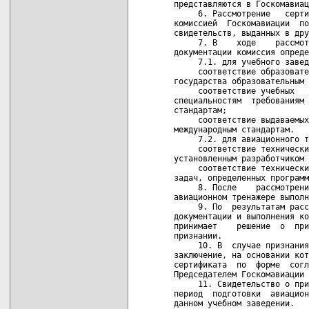
представляются в Госкомавиац
     6. Рассмотрение   серти
комиссией  Госкомавиации  по
свидетельств, выданных в дру
     7. В    ходе    рассмот
документации комиссия опреде
     7.1. для учебного завед
     соответствие образовате
государства образовательным 
     соответствие учебных   
специальностям  требованиям 
стандартам;

     соответствие выдаваемых
международным стандартам.

     7.2. для авиационного т
     соответствие технически
установленным разработчиком 
     соответствие технически
задач, определенных программ
     8. После    рассмотрени
авиационном тренажере выполн
     9. По  результатам расс
документации и выполнения ко
принимает    решение  о  при
признании.

     10. В  случае признания
заключение, на основании кот
сертификата  по  форме  согл
Председателем Госкомавиации 
     11. Свидетельство о при
период  подготовки  авиацион
данном учебном заведении.
