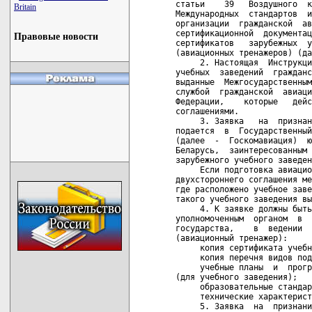
статьи    39   Воздушного  к
Britain
Международных  стандартов  и
организации  гражданской  ав
сертификационной  документац
Правовые новости
сертификатов   зарубежных  у
(авиационных тренажеров) (да
     2. Настоящая  Инструкци
учебных  заведений  гражданс
выданные  Межгосударственным
службой  гражданской  авиаци
Федерации,    которые   дейс
соглашениями.

     3. Заявка   на  признан
подается  в  Государственный
(далее  -  Госкомавиация)  ю
Беларусь,  заинтересованным 
зарубежного учебного заведен
     Если подготовка авиацио
двухстороннего соглашения ме
где расположено учебное заве
такого учебного заведения вы
     4. К заявке должны быть
уполномоченным  органом  в  
государства,    в  ведении  
(авиационный тренажер):

     копия сертификата учебн
     копия перечня видов под
     учебные планы  и  прогр
(для учебного заведения);

     образовательные стандар
     технические характерист
     5. Заявка  на  признани