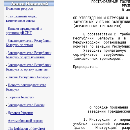
         ПОСТАНОВЛЕНИЕ ГОСУД
                        РЕСП
Полезные ресурсы
                        8 ап
-
Таможенный кодекс
ОБ УТВЕРЖДЕНИИ ИНСТРУКЦИИ О 
таможенного союза
ЗАРУБЕЖНЫХ УЧЕБНЫХ ЗАВЕДЕНИЙ
(АВИАЦИОННЫХ ТРЕНАЖЕРОВ)

-
Каталог предприятий и
организаций СНГ
     В соответствии с  требо
Республики  Беларусь  и  в  
-
Законодательство Республики
Международной  организации  
Беларусь по темам
комитет по авиации Республик
     Утвердить прилагаемую  
-
Законодательство Республики
сертификатов   зарубежных   
Беларусь по дате принятия
(авиационных тренажеров).

-
Законодательство Республики
Председатель                
Беларусь по органу принятия
                            
-
Законы Республики Беларусь
                            
                            
-
Новости законодательства
                            
Беларуси
                            
                            
-
Тюрьмы Беларуси
                            
-
Законодательство России
        о порядке признания 
       заведений гражданской
-
Деловая Украина
     1. Инструкция  о  поряд
-
Автомобильный портал
учебных  заведений  гражданс
(далее  -  Инструкция)  разр
-
The legislation of the Great