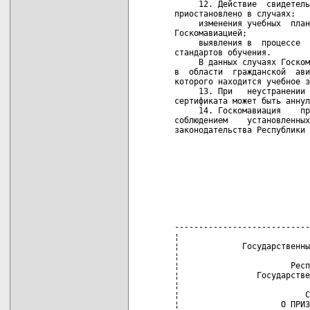
     12. Действие  свидетель
приостановлено в случаях:

     изменения учебных  план
Госкомавиацией;

     выявления в  процессе  
стандартов обучения.

     В данных случаях Госком
в  области  гражданской  ави
которого находится учебное з
     13. При   неустранении 
сертификата может быть аннул
     14. Госкомавиация    пр
соблюдением    установленных
законодательства Республики 
                            
                            
                            
                            
                            
                            
                            
----------------------------
¦                           
¦             Государственны
¦                           
¦                       Респ
¦                Государстве
¦                           
¦                          С
¦                     О ПРИЗ