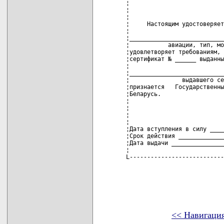
¦                           
¦                           
¦                           
¦     Настоящим удостоверяет
¦                           
¦___________________________
¦           авиации, тип, мо
¦удовлетворяет требованиям, 
¦сертификат № ______ выданны
¦                           
¦___________________________
¦               выдавшего се
¦признается   Государственны
¦Беларусь.                  
¦                           
¦                           
¦                           
¦                           
¦Дата вступления в силу ____
¦Срок действия _____________
¦Дата выдачи _______________
¦                           
L---------------------------
<< Навигаци